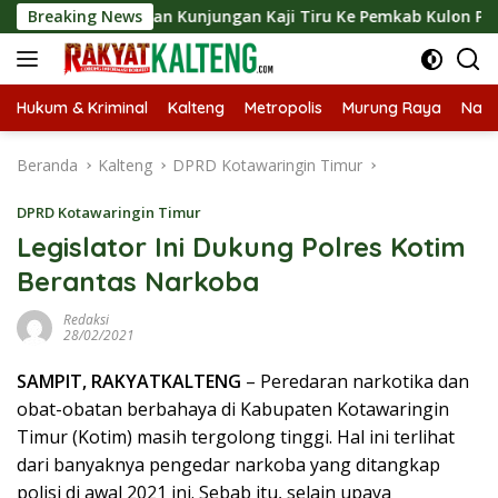
Langsung
ngsungkan Kunjungan Kaji Tiru Ke Pemkab Kulon Progo
Breaking News
ke
konten
Hukum & Kriminal
Kalteng
Metropolis
Murung Raya
Nasi
Beranda
Kalteng
DPRD Kotawaringin Timur
DPRD Kotawaringin Timur
Legislator Ini Dukung Polres Kotim
Berantas Narkoba
Redaksi
28/02/2021
SAMPIT, RAKYATKALTENG
– Peredaran narkotika dan
obat-obatan berbahaya di Kabupaten Kotawaringin
Timur (Kotim) masih tergolong tinggi. Hal ini terlihat
dari banyaknya pengedar narkoba yang ditangkap
polisi di awal 2021 ini. Sebab itu, selain upaya