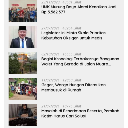
23/11/2023
43501 Lihat
UMK Murung Raya Alami Kenaikan Jadi
Rp 3.562.377
27/07/2021
43254 Lihat
Legislator Ini Minta Skala Prioritas
Kebutuhan Oksigen untuk Medis
02/10/2021
16655 Lihat
Begini Kronologi Terbakarnya Bangunan
Walet Yang Berada di Jalan Muara
Tuhup
11/09/2021
12850 Lihat
Geger, Warga Hungan Ditemukan
Membusuk di Rumah
21/07/2021
10775 Lihat
Masalah di Penerimaan Peserta, Pemkab
Kotim Harus Cari Solusi