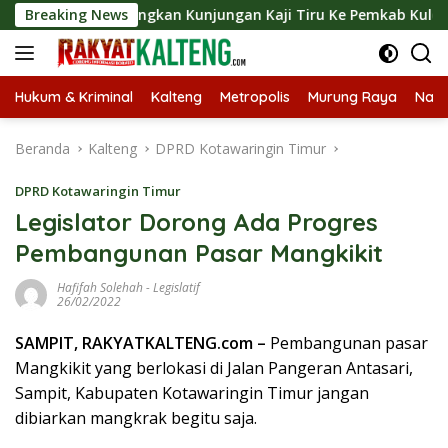
Langsung
t Langsungkan Kunjungan Kaji Tiru Ke Pemkab Kulon Progo
Breaking News
ke
konten
Hukum & Kriminal
Kalteng
Metropolis
Murung Raya
Nasi
Beranda
Kalteng
DPRD Kotawaringin Timur
DPRD Kotawaringin Timur
Legislator Dorong Ada Progres
Pembangunan Pasar Mangkikit
Hafifah Solehah
-
Legislatif
26/02/2022
SAMPIT, RAKYATKALTENG.com –
Pembangunan pasar
Mangkikit yang berlokasi di Jalan Pangeran Antasari,
Sampit, Kabupaten Kotawaringin Timur jangan
dibiarkan mangkrak begitu saja.