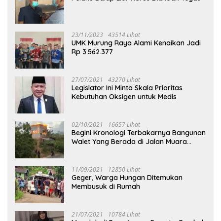
23/11/2023
43514 Lihat
UMK Murung Raya Alami Kenaikan Jadi
Rp 3.562.377
27/07/2021
43270 Lihat
Legislator Ini Minta Skala Prioritas
Kebutuhan Oksigen untuk Medis
02/10/2021
16657 Lihat
Begini Kronologi Terbakarnya Bangunan
Walet Yang Berada di Jalan Muara
Tuhup
11/09/2021
12850 Lihat
Geger, Warga Hungan Ditemukan
Membusuk di Rumah
21/07/2021
10784 Lihat