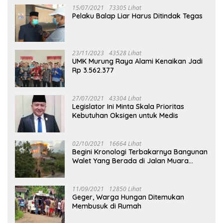
15/07/2021
73305 Lihat
Pelaku Balap Liar Harus Ditindak Tegas
23/11/2023
43528 Lihat
UMK Murung Raya Alami Kenaikan Jadi
Rp 3.562.377
27/07/2021
43304 Lihat
Legislator Ini Minta Skala Prioritas
Kebutuhan Oksigen untuk Medis
02/10/2021
16664 Lihat
Begini Kronologi Terbakarnya Bangunan
Walet Yang Berada di Jalan Muara
Tuhup
11/09/2021
12850 Lihat
Geger, Warga Hungan Ditemukan
Membusuk di Rumah