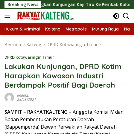
Langsung
ut Langsungkan Kunjungan Kaji Tiru Ke Pemkab Kulon Progo
Breaking News
ke
konten
Hukum & Kriminal
Kalteng
Metropolis
Murung Raya
Nasi
Beranda
Kalteng
DPRD Kotawaringin Timur
DPRD Kotawaringin Timur
Lakukan Kunjungan, DPRD Kotim
Harapkan Kawasan Industri
Berdampak Positif Bagi Daerah
Redaksi
28/03/2021
SAMPIT – RAKYATKALTENG –
Anggota Komisi IV dan
Badan Pembentukan Peraturan Daerah
(Bappemperda) Dewan Perwakilan Rakyat Daerah