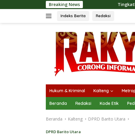
Langsung
Breaking News
Tingkatkan Kualitas Pelayanan 
ke
konten
Indeks Berita
Redaksi
Hukum & Kriminal
Kalteng
Metrop
Beranda
Redaksi
Kode Etik
Ped
Beranda
Kalteng
DPRD Barito Utara
DPRD Barito Utara