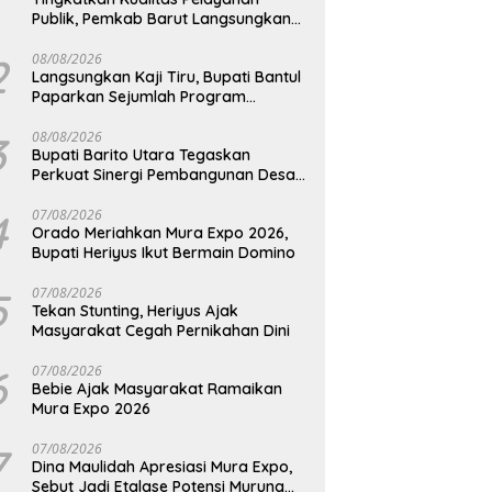
Publik, Pemkab Barut Langsungkan
Kunjungan Kaji Tiru Ke Pemkab Kulon
Progo
2
08/08/2026
Langsungkan Kaji Tiru, Bupati Bantul
Paparkan Sejumlah Program
Unggulan Kepada Pemkab Barut
3
08/08/2026
Bupati Barito Utara Tegaskan
Perkuat Sinergi Pembangunan Desa
dan Kelurahan Serta Kesiapan
Hadapi Potensi Karhutla
4
07/08/2026
Orado Meriahkan Mura Expo 2026,
Bupati Heriyus Ikut Bermain Domino
5
07/08/2026
Tekan Stunting, Heriyus Ajak
Masyarakat Cegah Pernikahan Dini
6
07/08/2026
Bebie Ajak Masyarakat Ramaikan
Mura Expo 2026
7
07/08/2026
Dina Maulidah Apresiasi Mura Expo,
Sebut Jadi Etalase Potensi Murung