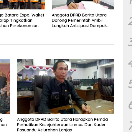
a Batara Expo, Waket
Anggota DPRD Barito Utara
arap Tingkatkan
Dorong Pemerintah Ambil
uhan Perekonomian
Langkah Antisipasi Dampak
PHK Sektor Tambang
ng
Anggota DPRD Barito Utara Harapkan Pemda
uhan
Perhatikan Kesejahteraan Linmas Dan Kader
Posyandu Kelurahan Lanjas