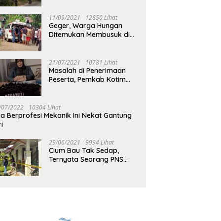
Jalan Muara Tuhup
11/09/2021
12850 Lihat
Geger, Warga Hungan
Ditemukan Membusuk di
Rumah
21/07/2021
10781 Lihat
Masalah di Penerimaan
Peserta, Pemkab Kotim
Harus Cari Solusi
/07/2022
10304 Lihat
ia Berprofesi Mekanik Ini Nekat Gantung
ri
29/06/2021
9994 Lihat
Cium Bau Tak Sedap,
Ternyata Seorang PNS
Aktif di Mura Tewas di
Rumah Kopel