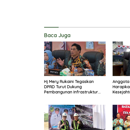
Baca Juga
Hj Mery Rukaini Tegaskan
Anggota 
DPRD Turut Dukung
Harapka
Pembangunan Infrastruktur
Kesejaht
Guna Pertumbuhan Ekonomi
Kader P
Daerah
Lanjas