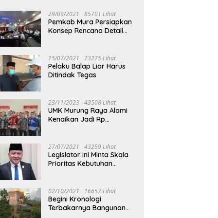
29/09/2021
85701 Lihat
Pemkab Mura Persiapkan
Konsep Rencana Detail
Tata Ruang Perkotaan
Puruk Cahu
15/07/2021
73275 Lihat
Pelaku Balap Liar Harus
Ditindak Tegas
23/11/2023
43508 Lihat
UMK Murung Raya Alami
Kenaikan Jadi Rp
3.562.377
27/07/2021
43259 Lihat
Legislator Ini Minta Skala
Prioritas Kebutuhan
Oksigen untuk Medis
02/10/2021
16657 Lihat
Begini Kronologi
Terbakarnya Bangunan
Walet Yang Berada di