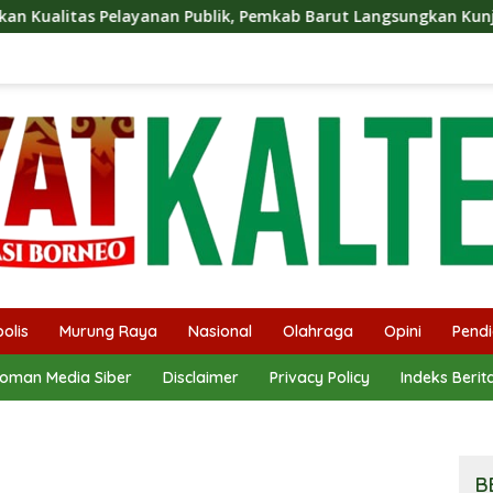
Publik, Pemkab Barut Langsungkan Kunjungan Kaji Tiru Ke Pem
olis
Murung Raya
Nasional
Olahraga
Opini
Pendi
oman Media Siber
Disclaimer
Privacy Policy
Indeks Berit
B