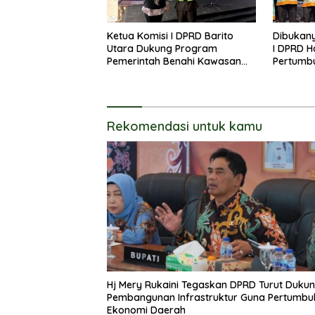
Ketua Komisi I DPRD Barito
Dibukany
Utara Dukung Program
I DPRD H
Pemerintah Benahi Kawasan
Pertumb
Kumuh
UKM
Rekomendasi untuk kamu
Hj Mery Rukaini Tegaskan DPRD Turut Duku
Pembangunan Infrastruktur Guna Pertumb
Ekonomi Daerah