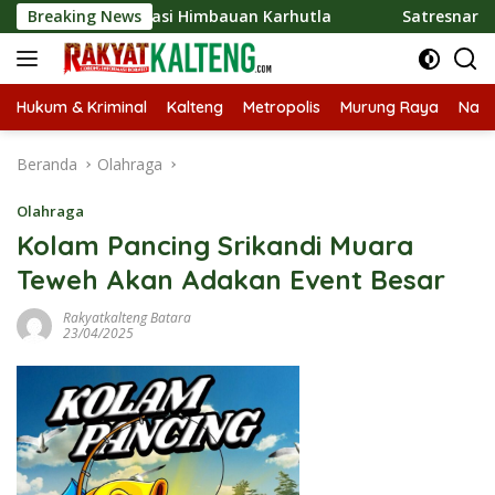
Langsung
osialisasi Himbauan Karhutla
Breaking News
Satresnarkoba Polres B
ke
konten
Hukum & Kriminal
Kalteng
Metropolis
Murung Raya
Nasi
Beranda
Olahraga
Olahraga
Kolam Pancing Srikandi Muara
Teweh Akan Adakan Event Besar
Rakyatkalteng Batara
23/04/2025