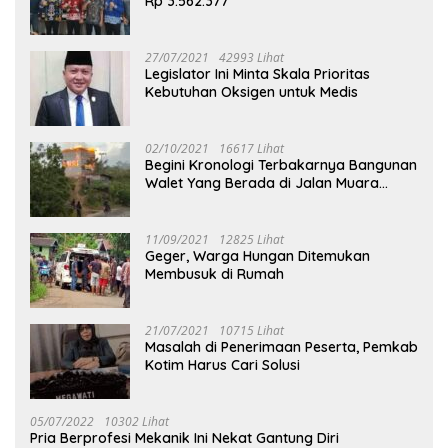
Rp 3.562.377
27/07/2021
42993 Lihat
Legislator Ini Minta Skala Prioritas
Kebutuhan Oksigen untuk Medis
02/10/2021
16617 Lihat
Begini Kronologi Terbakarnya Bangunan
Walet Yang Berada di Jalan Muara
Tuhup
11/09/2021
12825 Lihat
Geger, Warga Hungan Ditemukan
Membusuk di Rumah
21/07/2021
10715 Lihat
Masalah di Penerimaan Peserta, Pemkab
Kotim Harus Cari Solusi
05/07/2022
10302 Lihat
Pria Berprofesi Mekanik Ini Nekat Gantung Diri