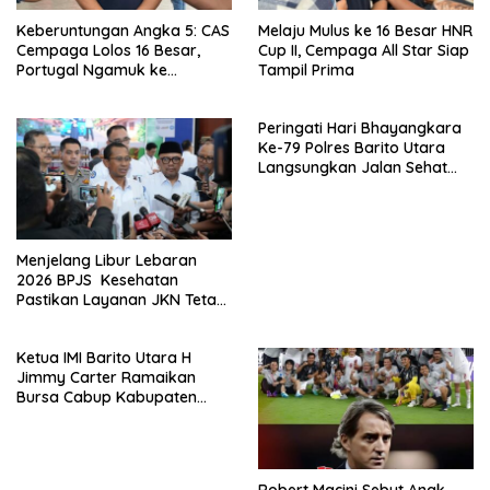
Keberuntungan Angka 5: CAS
Melaju Mulus ke 16 Besar HNR
Cempaga Lolos 16 Besar,
Cup II, Cempaga All Star Siap
Portugal Ngamuk ke
Tampil Prima
Uzbekistan
Peringati Hari Bhayangkara
Ke-79 Polres Barito Utara
Langsungkan Jalan Sehat
Bersama Masyarakat
Menjelang Libur Lebaran
2026 BPJS Kesehatan
Pastikan Layanan JKN Tetap
Optimal
Ketua IMI Barito Utara H
Jimmy Carter Ramaikan
Bursa Cabup Kabupaten
Barito Utara
Robert Macini Sebut Anak