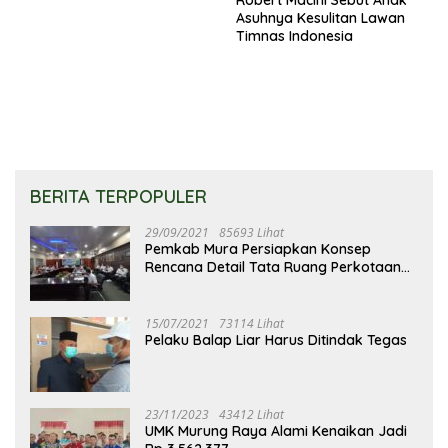
Asuhnya Kesulitan Lawan
Timnas Indonesia
BERITA TERPOPULER
29/09/2021
85693 Lihat
Pemkab Mura Persiapkan Konsep
Rencana Detail Tata Ruang Perkotaan
Puruk Cahu
15/07/2021
73114 Lihat
Pelaku Balap Liar Harus Ditindak Tegas
23/11/2023
43412 Lihat
UMK Murung Raya Alami Kenaikan Jadi