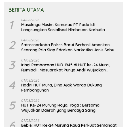
BERITA UTAMA
1
04/08/2026
Masuknya Musim Kemarau PT Pada Idi
Langsungkan Sosialisasi Himbauan Karhutla
2
04/08/2026
Satresnarkoba Polres Barut Berhasil Amankan
Seorang Pria Siap Edarkan Narkotika Jenis Sabu
Seberat 5,05 Gram
3
01/08/2026
Iringi Pembacaan UUD 1945 di HUT ke-24 Mura,
Rumiadi : Masyarakat Punya Andil Wujudkan
Pembangunan yang Lebih Besar
4
01/08/2026
Hadiri HUT Mura, Dina Ajak Warga Dukung
Pembangunan
5
01/08/2026
HUT Ke-24 Murung Raya, Yoga : Bersama
Wujudkan Daerah yang Berdaya Saing
6
01/08/2026
Bebie: HUT Ke-24 Murung Raya Perkuat Semangat