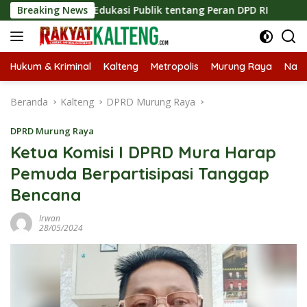
Langsung
tkan Edukasi Publik tentang Peran DPD RI
Breaking News
Masuknya Mu
ke
konten
Hukum & Kriminal
Kalteng
Metropolis
Murung Raya
Nasi
Beranda
Kalteng
DPRD Murung Raya
DPRD Murung Raya
Ketua Komisi I DPRD Mura Harap
Pemuda Berpartisipasi Tanggap
Bencana
Irwan
28/05/2024