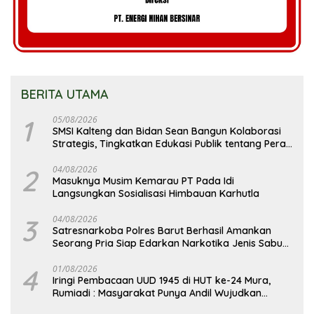
BERITA UTAMA
1
05/08/2026
SMSI Kalteng dan Bidan Sean Bangun Kolaborasi
Strategis, Tingkatkan Edukasi Publik tentang Peran
DPD RI
2
04/08/2026
Masuknya Musim Kemarau PT Pada Idi
Langsungkan Sosialisasi Himbauan Karhutla
3
04/08/2026
Satresnarkoba Polres Barut Berhasil Amankan
Seorang Pria Siap Edarkan Narkotika Jenis Sabu
Seberat 5,05 Gram
4
01/08/2026
Iringi Pembacaan UUD 1945 di HUT ke-24 Mura,
Rumiadi : Masyarakat Punya Andil Wujudkan
Pembangunan yang Lebih Besar