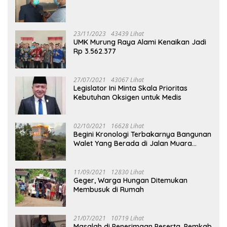
23/11/2023
43439 Lihat
UMK Murung Raya Alami Kenaikan Jadi
Rp 3.562.377
27/07/2021
43067 Lihat
Legislator Ini Minta Skala Prioritas
Kebutuhan Oksigen untuk Medis
02/10/2021
16628 Lihat
Begini Kronologi Terbakarnya Bangunan
Walet Yang Berada di Jalan Muara
Tuhup
11/09/2021
12830 Lihat
Geger, Warga Hungan Ditemukan
Membusuk di Rumah
21/07/2021
10719 Lihat
Masalah di Penerimaan Peserta, Pemkab