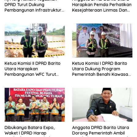
DPRD Turut Dukung
Harapkan Pemda Perhatikan
Pembangunan Infrastruktur
Kesejahteraan Linmas Dan
Guna Pertumbuhan Ekonomi
Kader Posyandu Kelurahan
Daerah
Lanjas
Ketua Komisi II DPRD Barito
Ketua Komisi I DPRD Barito
Utara Harapkan
Utara Dukung Program
Pembangunan WFC Turut
Pemerintah Benahi Kawasan
Bantu Kembangkan UMKM
Kumuh
Dibukanya Batara Expo,
Anggota DPRD Barito Utara
Waket I DPRD Harap
Dorong Pemerintah Ambil