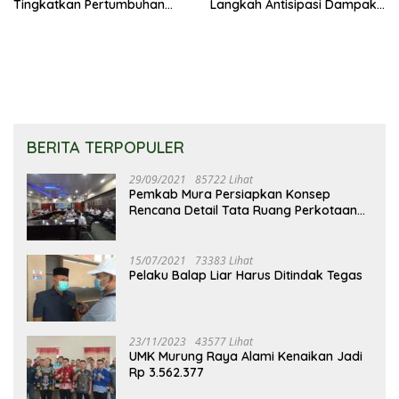
Tingkatkan Pertumbuhan
Langkah Antisipasi Dampak
Perekonomian UKM
PHK Sektor Tambang
BERITA TERPOPULER
29/09/2021
85722 Lihat
Pemkab Mura Persiapkan Konsep
Rencana Detail Tata Ruang Perkotaan
Puruk Cahu
15/07/2021
73383 Lihat
Pelaku Balap Liar Harus Ditindak Tegas
23/11/2023
43577 Lihat
UMK Murung Raya Alami Kenaikan Jadi
Rp 3.562.377