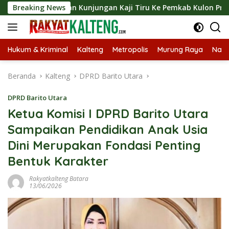
Langsung
sungkan Kunjungan Kaji Tiru Ke Pemkab Kulon Progo
Breaking News
La
ke
konten
Hukum & Kriminal
Kalteng
Metropolis
Murung Raya
Nasi
Beranda
Kalteng
DPRD Barito Utara
DPRD Barito Utara
Ketua Komisi I DPRD Barito Utara
Sampaikan Pendidikan Anak Usia
Dini Merupakan Fondasi Penting
Bentuk Karakter
Rakyatkalteng Batara
13/06/2026