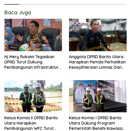
Baca Juga
Hj Mery Rukaini Tegaskan
Anggota DPRD Barito Utara
DPRD Turut Dukung
Harapkan Pemda Perhatikan
Pembangunan Infrastruktur
Kesejahteraan Linmas Dan
Guna Pertumbuhan Ekonomi
Kader Posyandu Kelurahan
Daerah
Lanjas
Ketua Komisi II DPRD Barito
Ketua Komisi I DPRD Barito
Utara Harapkan
Utara Dukung Program
Pembangunan WFC Turut
Pemerintah Benahi Kawasan