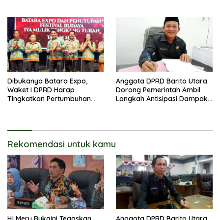
Bantu Kembangkan UMKM
Kumuh
Dibukanya Batara Expo,
Anggota DPRD Barito Utara
Waket I DPRD Harap
Dorong Pemerintah Ambil
Tingkatkan Pertumbuhan
Langkah Antisipasi Dampak
Perekonomian UKM
PHK Sektor Tambang
Rekomendasi untuk kamu
Hj Mery Rukaini Tegaskan
Anggota DPRD Barito Utara