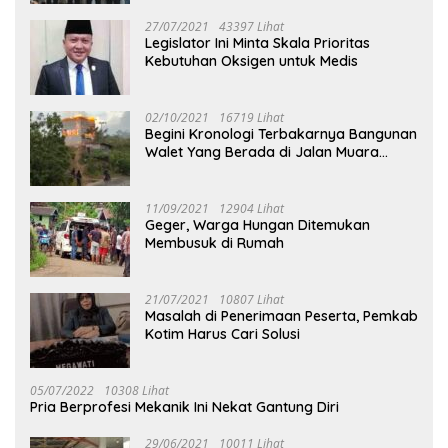
27/07/2021
43397 Lihat
Legislator Ini Minta Skala Prioritas
Kebutuhan Oksigen untuk Medis
02/10/2021
16719 Lihat
Begini Kronologi Terbakarnya Bangunan
Walet Yang Berada di Jalan Muara
Tuhup
11/09/2021
12904 Lihat
Geger, Warga Hungan Ditemukan
Membusuk di Rumah
21/07/2021
10807 Lihat
Masalah di Penerimaan Peserta, Pemkab
Kotim Harus Cari Solusi
05/07/2022
10308 Lihat
Pria Berprofesi Mekanik Ini Nekat Gantung Diri
29/06/2021
10011 Lihat