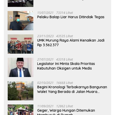
Puruk Cahu
15/07/2021
73314 Lihat
Pelaku Balap Liar Harus Ditindak Tegas
23/11/2023
43535 Lihat
UMK Murung Raya Alami Kenaikan Jadi
Rp 3.562.377
27/07/2021
43318 Lihat
Legislator Ini Minta Skala Prioritas
Kebutuhan Oksigen untuk Medis
02/10/2021
16668 Lihat
Begini Kronologi Terbakarnya Bangunan
Walet Yang Berada di Jalan Muara
Tuhup
11/09/2021
12862 Lihat
Geger, Warga Hungan Ditemukan
Membusuk di Rumah