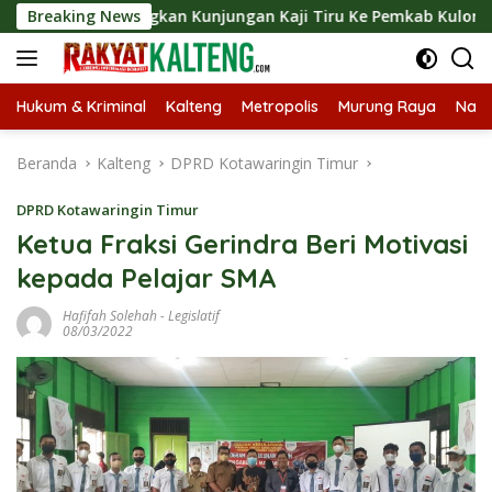
Langsung
angsungkan Kunjungan Kaji Tiru Ke Pemkab Kulon Progo
Breaking News
ke
konten
Hukum & Kriminal
Kalteng
Metropolis
Murung Raya
Nasi
Beranda
Kalteng
DPRD Kotawaringin Timur
DPRD Kotawaringin Timur
Ketua Fraksi Gerindra Beri Motivasi
kepada Pelajar SMA
Hafifah Solehah
-
Legislatif
08/03/2022