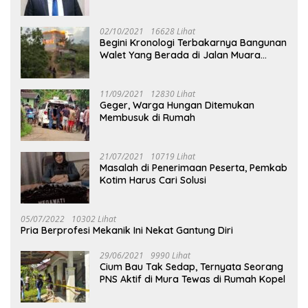
02/10/2021
16628 Lihat
Begini Kronologi Terbakarnya Bangunan
Walet Yang Berada di Jalan Muara
Tuhup
11/09/2021
12830 Lihat
Geger, Warga Hungan Ditemukan
Membusuk di Rumah
21/07/2021
10719 Lihat
Masalah di Penerimaan Peserta, Pemkab
Kotim Harus Cari Solusi
05/07/2022
10302 Lihat
Pria Berprofesi Mekanik Ini Nekat Gantung Diri
29/06/2021
9990 Lihat
Cium Bau Tak Sedap, Ternyata Seorang
PNS Aktif di Mura Tewas di Rumah Kopel