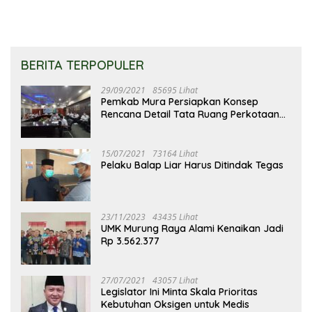
BERITA TERPOPULER
29/09/2021
85695 Lihat
Pemkab Mura Persiapkan Konsep
Rencana Detail Tata Ruang Perkotaan
Puruk Cahu
15/07/2021
73164 Lihat
Pelaku Balap Liar Harus Ditindak Tegas
23/11/2023
43435 Lihat
UMK Murung Raya Alami Kenaikan Jadi
Rp 3.562.377
27/07/2021
43057 Lihat
Legislator Ini Minta Skala Prioritas
Kebutuhan Oksigen untuk Medis