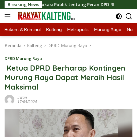
Langsung
an Edukasi Publik tentang Peran DPD RI
Breaking News
Masuknya Musi
ke
konten
Hukum & Kriminal
Kalteng
Metropolis
Murung Raya
Nasi
Beranda
Kalteng
DPRD Murung Raya
DPRD Murung Raya
Ketua DPRD Berharap Kontingen
Murung Raya Dapat Meraih Hasil
Maksimal
Irwan
17/05/2024