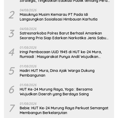
Strategis, Tingkatkan Edukasi Publik tentang Peran
DPD RI
2
04/08/2026
Masuknya Musim Kemarau PT Pada Idi
Langsungkan Sosialisasi Himbauan Karhutla
3
04/08/2026
Satresnarkoba Polres Barut Berhasil Amankan
Seorang Pria Siap Edarkan Narkotika Jenis Sabu
Seberat 5,05 Gram
4
01/08/2026
Iringi Pembacaan UUD 1945 di HUT ke-24 Mura,
Rumiadi : Masyarakat Punya Andil Wujudkan
Pembangunan yang Lebih Besar
5
01/08/2026
Hadiri HUT Mura, Dina Ajak Warga Dukung
Pembangunan
6
01/08/2026
HUT Ke-24 Murung Raya, Yoga : Bersama
Wujudkan Daerah yang Berdaya Saing
7
01/08/2026
Bebie: HUT Ke-24 Murung Raya Perkuat Semangat
Membangun Berkelanjutan