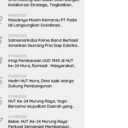
Kolaborasi Strategis, Tingkatkan
Edukasi Publik tentang Peran DPD RI
2
04/08/2026
Masuknya Musim Kemarau PT Pada
Idi Langsungkan Sosialisasi
Himbauan Karhutla
3
04/08/2026
Satresnarkoba Polres Barut Berhasil
Amankan Seorang Pria Siap Edarkan
Narkotika Jenis Sabu Seberat 5,05
Gram
4
01/08/2026
Iringi Pembacaan UUD 1945 di HUT
ke-24 Mura, Rumiadi : Masyarakat
Punya Andil Wujudkan Pembangunan
yang Lebih Besar
5
01/08/2026
Hadiri HUT Mura, Dina Ajak Warga
Dukung Pembangunan
6
01/08/2026
HUT Ke-24 Murung Raya, Yoga :
Bersama Wujudkan Daerah yang
Berdaya Saing
7
01/08/2026
Bebie: HUT Ke-24 Murung Raya
Perkuat Semangat Membangun