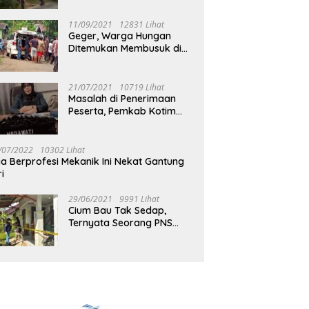
Jalan Muara Tuhup
11/09/2021
12831 Lihat
Geger, Warga Hungan
Ditemukan Membusuk di
Rumah
21/07/2021
10719 Lihat
Masalah di Penerimaan
Peserta, Pemkab Kotim
Harus Cari Solusi
/07/2022
10302 Lihat
ia Berprofesi Mekanik Ini Nekat Gantung
ri
29/06/2021
9991 Lihat
Cium Bau Tak Sedap,
Ternyata Seorang PNS
Aktif di Mura Tewas di
Rumah Kopel