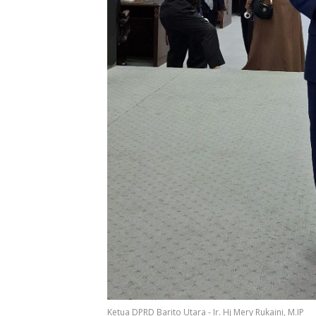
Ketua DPRD Barito Utara - Ir. Hj Mery Rukaini, M.IP