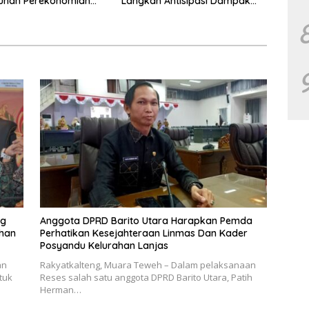
uhan Perekonomian
Langkah Antisipasi Dampak
PHK Sektor Tambang
ng
Anggota DPRD Barito Utara Harapkan Pemda
uhan
Perhatikan Kesejahteraan Linmas Dan Kader
Posyandu Kelurahan Lanjas
an
Rakyatkalteng, Muara Teweh – Dalam pelaksanaan
tuk
Reses salah satu anggota DPRD Barito Utara, Patih
Herman…