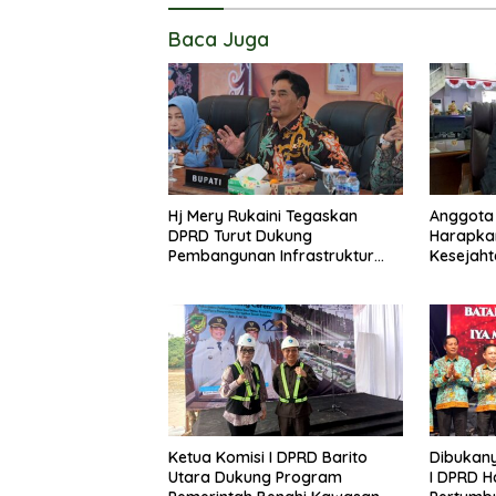
Baca Juga
Hj Mery Rukaini Tegaskan
Anggota 
DPRD Turut Dukung
Harapka
Pembangunan Infrastruktur
Kesejaht
Guna Pertumbuhan Ekonomi
Kader P
Daerah
Lanjas
Ketua Komisi I DPRD Barito
Dibukany
Utara Dukung Program
I DPRD H