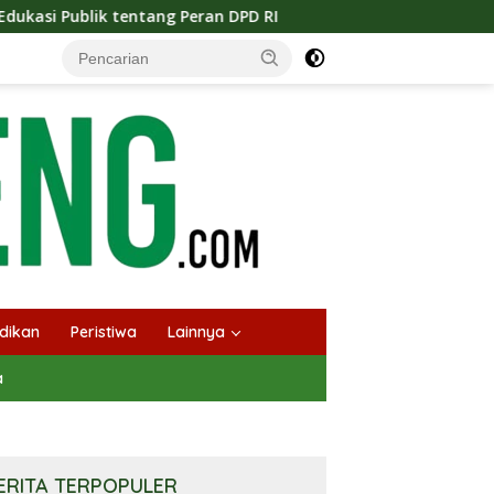
an DPD RI
Masuknya Musim Kemarau PT Pada Idi Langsu
dikan
Peristiwa
Lainnya
a
ERITA TERPOPULER