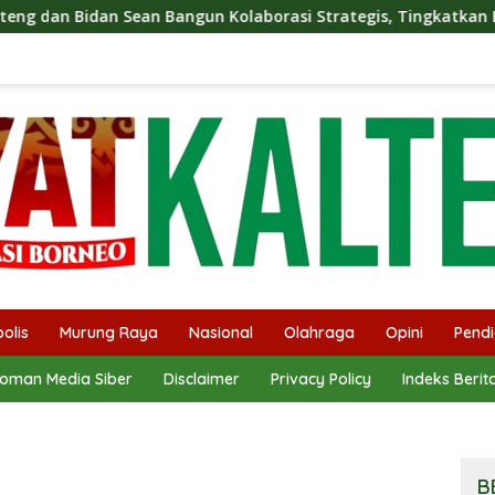
 Kolaborasi Strategis, Tingkatkan Edukasi Publik tentang Per
olis
Murung Raya
Nasional
Olahraga
Opini
Pendi
oman Media Siber
Disclaimer
Privacy Policy
Indeks Berit
B