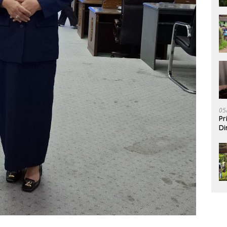
05
Pr
Di