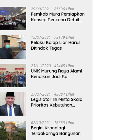
29/09/2021
85696 Lihat
Pemkab Mura Persiapkan
Konsep Rencana Detail
Tata Ruang Perkotaan
Puruk Cahu
15/07/2021
73179 Lihat
Pelaku Balap Liar Harus
Ditindak Tegas
23/11/2023
43445 Lihat
UMK Murung Raya Alami
Kenaikan Jadi Rp
3.562.377
27/07/2021
43084 Lihat
Legislator Ini Minta Skala
Prioritas Kebutuhan
Oksigen untuk Medis
02/10/2021
16633 Lihat
Begini Kronologi
Terbakarnya Bangunan
Walet Yang Berada di