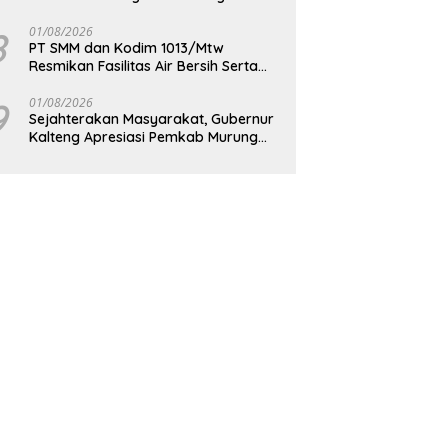
Berkelanjutan
8
01/08/2026
PT SMM dan Kodim 1013/Mtw
Resmikan Fasilitas Air Bersih Serta
Bagikan Paket Sembako Kepada
Masyarakat
9
01/08/2026
Sejahterakan Masyarakat, Gubernur
Kalteng Apresiasi Pemkab Murung
Raya