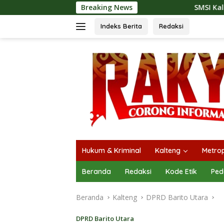
Langsung
Breaking News
SMSI Kalteng dan Bidan Sean Bangun
ke
konten
Indeks Berita
Redaksi
Hukum & Kriminal
Kalteng
Metrop
Beranda
Redaksi
Kode Etik
Ped
Beranda
Kalteng
DPRD Barito Utara
DPRD Barito Utara