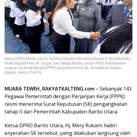
Ketua DPRD Barito Utara, Hj Mery Rukaini bersama Bupati H Shalahuddin,
Wakil Bupati Felix SY Tingan dan Sekda Muhlis, unsur FKPD membeikan
ucapan selamat kepada PPPK yang menerima SK, di halaman kantor
bupati, Kamis (16/10).
MUARA TEWEH, RAKYATKALTENG.com –
Sebanyak 143
Pegawai Pemerintah dengan Perjanjian Kerja (PPPK)
resmi menerima Surat Keputusan (SK) pengangkatan
tahap II dari Pemerintah Kabupaten Barito Utara.
Ketua DPRD Barito Utara, Hj. Mery Rukaini hadiri
enyerahan SK tersebut, yamg dilakukan langsung oleh