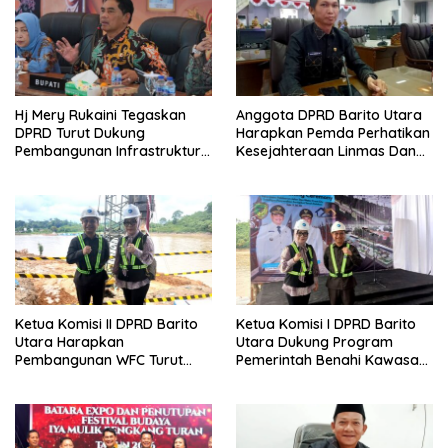
Hj Mery Rukaini Tegaskan
Anggota DPRD Barito Utara
DPRD Turut Dukung
Harapkan Pemda Perhatikan
Pembangunan Infrastruktur
Kesejahteraan Linmas Dan
Guna Pertumbuhan Ekonomi
Kader Posyandu Kelurahan
Daerah
Lanjas
Ketua Komisi II DPRD Barito
Ketua Komisi I DPRD Barito
Utara Harapkan
Utara Dukung Program
Pembangunan WFC Turut
Pemerintah Benahi Kawasan
Bantu Kembangkan UMKM
Kumuh