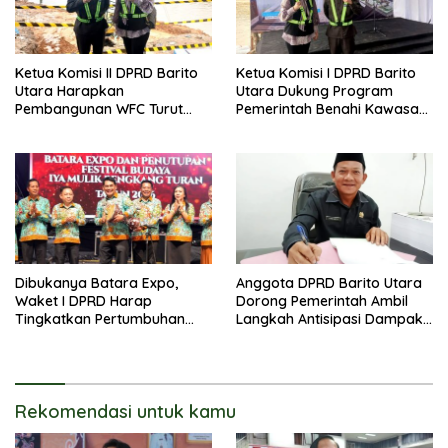
Ketua Komisi II DPRD Barito
Ketua Komisi I DPRD Barito
Utara Harapkan
Utara Dukung Program
Pembangunan WFC Turut
Pemerintah Benahi Kawasan
Bantu Kembangkan UMKM
Kumuh
Dibukanya Batara Expo,
Anggota DPRD Barito Utara
Waket I DPRD Harap
Dorong Pemerintah Ambil
Tingkatkan Pertumbuhan
Langkah Antisipasi Dampak
Perekonomian UKM
PHK Sektor Tambang
Rekomendasi untuk kamu