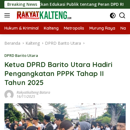
Langsung
ngkatkan Edukasi Publik tentang Peran DPD RI
Breaking News
Masukny
ke
konten
Hukum & Kriminal
Kalteng
Metropolis
Murung Raya
Nasi
Beranda
Kalteng
DPRD Barito Utara
DPRD Barito Utara
Ketua DPRD Barito Utara Hadiri
Pengangkatan PPPK Tahap II
Tahun 2025
Rakyatkalteng Batara
16/11/2025