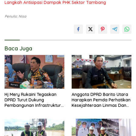
Langkah Antisipasi Dampak PHK Sektor Tambang
Penulis: Nisa
Baca Juga
Hj Mery Rukaini Tegaskan
Anggota DPRD Barito Utara
DPRD Turut Dukung
Harapkan Pemda Perhatikan
Pembangunan Infrastruktur
Kesejahteraan Linmas Dan
Guna Pertumbuhan Ekonomi
Kader Posyandu Kelurahan
Daerah
Lanjas