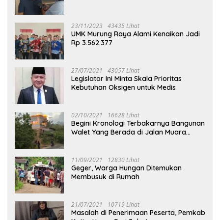
23/11/2023
43435 Lihat
UMK Murung Raya Alami Kenaikan Jadi
Rp 3.562.377
27/07/2021
43057 Lihat
Legislator Ini Minta Skala Prioritas
Kebutuhan Oksigen untuk Medis
02/10/2021
16628 Lihat
Begini Kronologi Terbakarnya Bangunan
Walet Yang Berada di Jalan Muara
Tuhup
11/09/2021
12830 Lihat
Geger, Warga Hungan Ditemukan
Membusuk di Rumah
21/07/2021
10719 Lihat
Masalah di Penerimaan Peserta, Pemkab