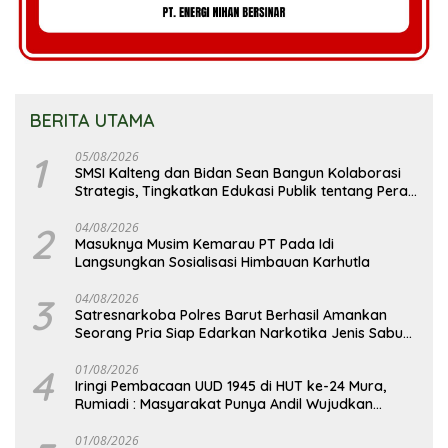
BERITA UTAMA
1
05/08/2026
SMSI Kalteng dan Bidan Sean Bangun Kolaborasi
Strategis, Tingkatkan Edukasi Publik tentang Peran
DPD RI
2
04/08/2026
Masuknya Musim Kemarau PT Pada Idi
Langsungkan Sosialisasi Himbauan Karhutla
3
04/08/2026
Satresnarkoba Polres Barut Berhasil Amankan
Seorang Pria Siap Edarkan Narkotika Jenis Sabu
Seberat 5,05 Gram
4
01/08/2026
Iringi Pembacaan UUD 1945 di HUT ke-24 Mura,
Rumiadi : Masyarakat Punya Andil Wujudkan
Pembangunan yang Lebih Besar
01/08/2026