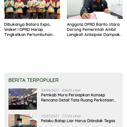
Dibukanya Batara Expo,
Anggota DPRD Barito Utara
Waket I DPRD Harap
Dorong Pemerintah Ambil
Tingkatkan Pertumbuhan
Langkah Antisipasi Dampak
Perekonomian UKM
PHK Sektor Tambang
BERITA TERPOPULER
29/09/2021
85695 Lihat
Pemkab Mura Persiapkan Konsep
Rencana Detail Tata Ruang Perkotaan
Puruk Cahu
15/07/2021
73165 Lihat
Pelaku Balap Liar Harus Ditindak Tegas