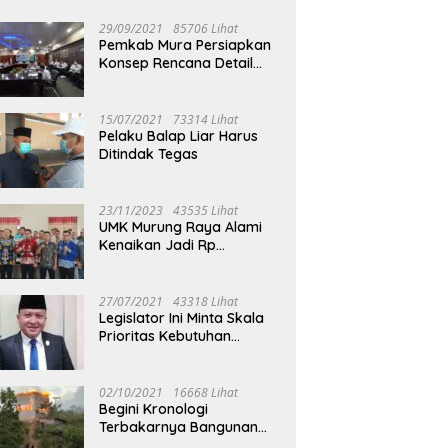
29/09/2021
85706 Lihat
Pemkab Mura Persiapkan
Konsep Rencana Detail
Tata Ruang Perkotaan
Puruk Cahu
15/07/2021
73314 Lihat
Pelaku Balap Liar Harus
Ditindak Tegas
23/11/2023
43535 Lihat
UMK Murung Raya Alami
Kenaikan Jadi Rp
3.562.377
27/07/2021
43318 Lihat
Legislator Ini Minta Skala
Prioritas Kebutuhan
Oksigen untuk Medis
02/10/2021
16668 Lihat
Begini Kronologi
Terbakarnya Bangunan
Walet Yang Berada di