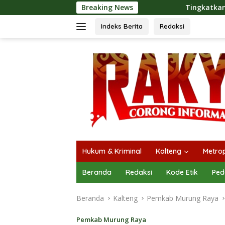
Langsung
Breaking News
Tingkatkan Kualitas Pelayanan P
ke
konten
Indeks Berita
Redaksi
Hukum & Kriminal
Kalteng
Metrop
Beranda
Redaksi
Kode Etik
Ped
Beranda
Kalteng
Pemkab Murung Raya
Pemkab Murung Raya