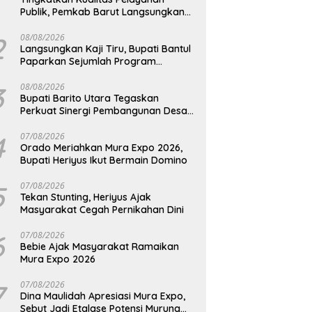
Publik, Pemkab Barut Langsungkan
Kunjungan Kaji Tiru Ke Pemkab Kulon
Progo
2
08/08/2026
Langsungkan Kaji Tiru, Bupati Bantul
Paparkan Sejumlah Program
Unggulan Kepada Pemkab Barut
3
08/08/2026
Bupati Barito Utara Tegaskan
Perkuat Sinergi Pembangunan Desa
dan Kelurahan Serta Kesiapan
Hadapi Potensi Karhutla
4
07/08/2026
Orado Meriahkan Mura Expo 2026,
Bupati Heriyus Ikut Bermain Domino
5
07/08/2026
Tekan Stunting, Heriyus Ajak
Masyarakat Cegah Pernikahan Dini
6
07/08/2026
Bebie Ajak Masyarakat Ramaikan
Mura Expo 2026
7
07/08/2026
Dina Maulidah Apresiasi Mura Expo,
Sebut Jadi Etalase Potensi Murung