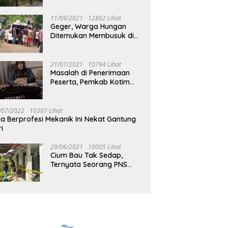
Jalan Muara Tuhup
11/09/2021
12862 Lihat
Geger, Warga Hungan
Ditemukan Membusuk di
Rumah
21/07/2021
10794 Lihat
Masalah di Penerimaan
Peserta, Pemkab Kotim
Harus Cari Solusi
/07/2022
10307 Lihat
ia Berprofesi Mekanik Ini Nekat Gantung
ri
29/06/2021
10005 Lihat
Cium Bau Tak Sedap,
Ternyata Seorang PNS
Aktif di Mura Tewas di
Rumah Kopel