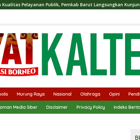
ublik, Pemkab Barut Langsungkan Kunjungan Kaji Tiru Ke Pemka
olis
Murung Raya
Nasional
Olahraga
Opini
Pendi
oman Media Siber
Disclaimer
Privacy Policy
Indeks Berit
B