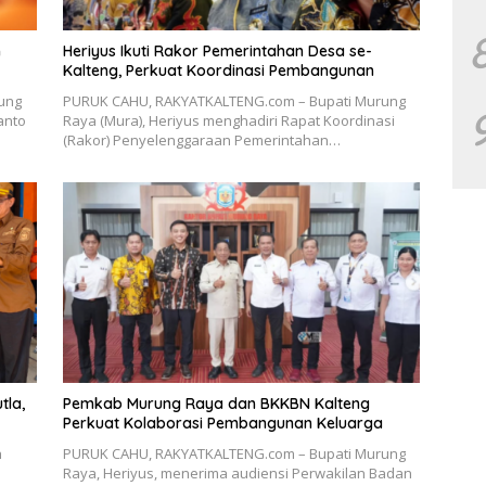
n
Heriyus Ikuti Rakor Pemerintahan Desa se-
Kalteng, Perkuat Koordinasi Pembangunan
ung
PURUK CAHU, RAKYATKALTENG.com – Bupati Murung
anto
Raya (Mura), Heriyus menghadiri Rapat Koordinasi
(Rakor) Penyelenggaraan Pemerintahan…
tla,
Pemkab Murung Raya dan BKKBN Kalteng
Perkuat Kolaborasi Pembangunan Keluarga
h
PURUK CAHU, RAKYATKALTENG.com – Bupati Murung
Raya, Heriyus, menerima audiensi Perwakilan Badan