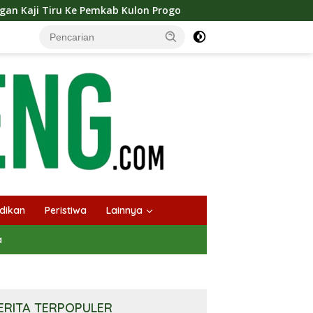
b Kulon Progo
Langsungkan Kaji Tiru, Bupati Bantul 
dikan
Peristiwa
Lainnya
a
ERITA TERPOPULER