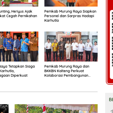
unting, Heriyus Ajak
Pemkab Murung Raya Siapkan
kat Cegah Pernikahan
Personel dan Sarpras Hadapi
Karhutla
Raya Tetapkan Siaga
Pemkab Murung Raya dan
Karhutla,
BKKBN Kalteng Perkuat
agaan Diperkuat
Kolaborasi Pembangunan
Keluarga
B
1