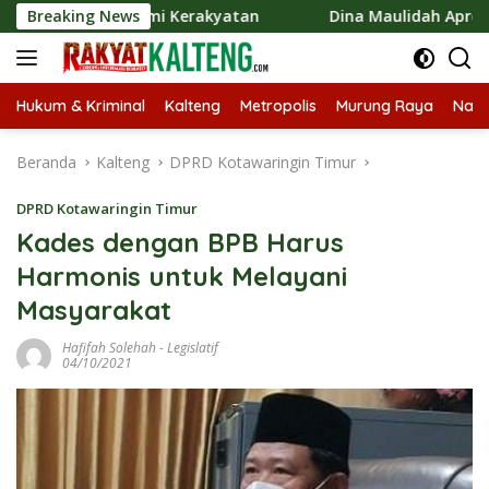
Langsung
konomi Kerakyatan
Breaking News
Dina Maulidah Apresiasi Festival Ja
ke
konten
Hukum & Kriminal
Kalteng
Metropolis
Murung Raya
Nasi
Beranda
Kalteng
DPRD Kotawaringin Timur
DPRD Kotawaringin Timur
Kades dengan BPB Harus
Harmonis untuk Melayani
Masyarakat
Hafifah Solehah
-
Legislatif
04/10/2021