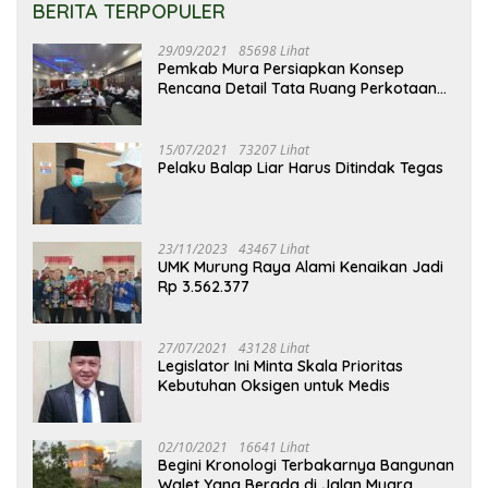
BERITA TERPOPULER
29/09/2021
85698 Lihat
Pemkab Mura Persiapkan Konsep
Rencana Detail Tata Ruang Perkotaan
Puruk Cahu
15/07/2021
73207 Lihat
Pelaku Balap Liar Harus Ditindak Tegas
23/11/2023
43467 Lihat
UMK Murung Raya Alami Kenaikan Jadi
Rp 3.562.377
27/07/2021
43128 Lihat
Legislator Ini Minta Skala Prioritas
Kebutuhan Oksigen untuk Medis
02/10/2021
16641 Lihat
Begini Kronologi Terbakarnya Bangunan
Walet Yang Berada di Jalan Muara