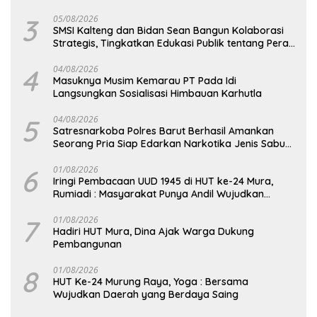
3
05/08/2026
SMSI Kalteng dan Bidan Sean Bangun Kolaborasi
Strategis, Tingkatkan Edukasi Publik tentang Peran
DPD RI
4
04/08/2026
Masuknya Musim Kemarau PT Pada Idi
Langsungkan Sosialisasi Himbauan Karhutla
5
04/08/2026
Satresnarkoba Polres Barut Berhasil Amankan
Seorang Pria Siap Edarkan Narkotika Jenis Sabu
Seberat 5,05 Gram
6
01/08/2026
Iringi Pembacaan UUD 1945 di HUT ke-24 Mura,
Rumiadi : Masyarakat Punya Andil Wujudkan
Pembangunan yang Lebih Besar
7
01/08/2026
Hadiri HUT Mura, Dina Ajak Warga Dukung
Pembangunan
8
01/08/2026
HUT Ke-24 Murung Raya, Yoga : Bersama
Wujudkan Daerah yang Berdaya Saing