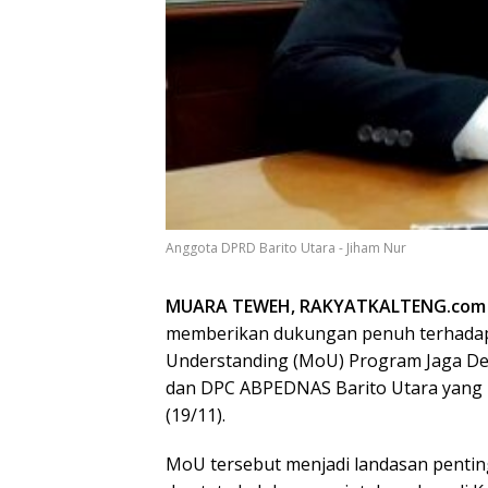
Anggota DPRD Barito Utara - Jiham Nur
MUARA TEWEH, RAKYATKALTENG.co
memberikan dukungan penuh terhad
Understanding (MoU) Program Jaga Desa
dan DPC ABPEDNAS Barito Utara yang b
(19/11).
MoU tersebut menjadi landasan penti