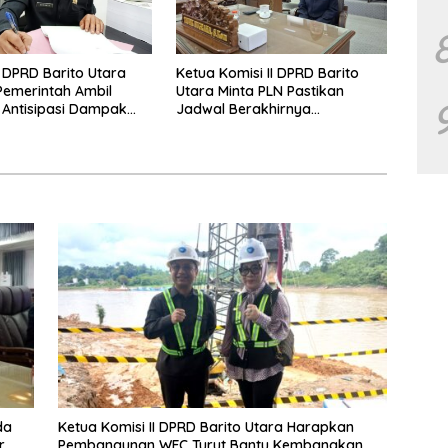
DPRD Barito Utara
Ketua Komisi II DPRD Barito
emerintah Ambil
Utara Minta PLN Pastikan
Antisipasi Dampak
Jadwal Berakhirnya
tor Tambang
Pemadaman Listrik
da
Ketua Komisi II DPRD Barito Utara Harapkan
r
Pembangunan WFC Turut Bantu Kembangkan