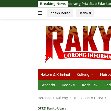
Langsung
sil Amankan Seorang Pria Siap Edarkan Narkotika Jenis Sabu S
Breaking News
ke
konten
Indeks Berita
Redaksi
Hukum & Kriminal
Kalteng
Metrop
Beranda
Redaksi
Kode Etik
Ped
Beranda
Kalteng
DPRD Barito Utara
DPRD Barito Utara