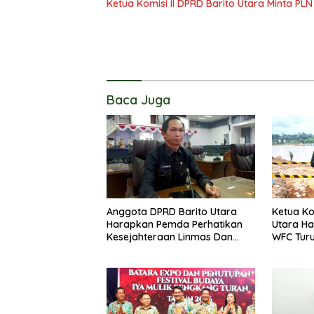
Ketua Komisi II DPRD Barito Utara Minta PL
Baca Juga
Anggota DPRD Barito Utara
Ketua Ko
Harapkan Pemda Perhatikan
Utara H
Kesejahteraan Linmas Dan
WFC Tur
Kader Posyandu Kelurahan
UMKM
Lanjas