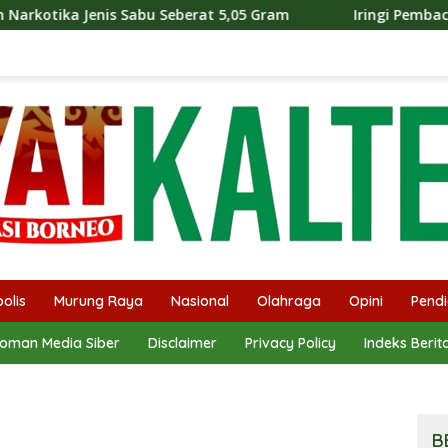
eberat 5,05 Gram
Iringi Pembacaan UUD 1945 di HUT ke
olis
Murung Raya
Nasional
Olahraga
Opini
Pendi
oman Media Siber
Disclaimer
Privacy Policy
Indeks Berit
B