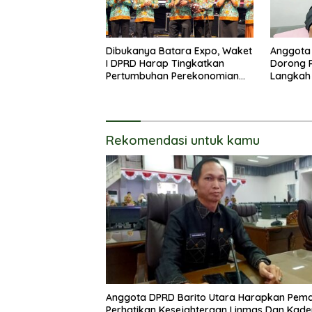
Dibukanya Batara Expo, Waket
Anggota 
I DPRD Harap Tingkatkan
Dorong P
Pertumbuhan Perekonomian
Langkah 
UKM
PHK Sek
Rekomendasi untuk kamu
Anggota DPRD Barito Utara Harapkan Pem
Perhatikan Kesejahteraan Linmas Dan Kade