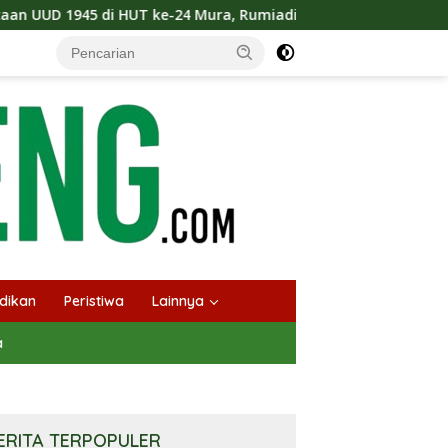
-24 Mura, Rumiadi : Masyarakat Punya Andil Wujudkan Pembang
dikan
Peristiwa
Lainnya
a
ERITA TERPOPULER