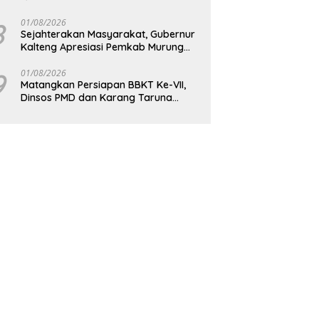
Bagikan Paket Sembako Kepada
Masyarakat
8
01/08/2026
Sejahterakan Masyarakat, Gubernur
Kalteng Apresiasi Pemkab Murung
Raya
9
01/08/2026
Matangkan Persiapan BBKT Ke-VII,
Dinsos PMD dan Karang Taruna
Barito Utara Langsungkan Rapat
Koordinasi