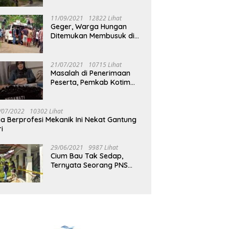
Jalan Muara Tuhup
11/09/2021
12822 Lihat
Geger, Warga Hungan
Ditemukan Membusuk di
Rumah
21/07/2021
10715 Lihat
Masalah di Penerimaan
Peserta, Pemkab Kotim
Harus Cari Solusi
/07/2022
10302 Lihat
ia Berprofesi Mekanik Ini Nekat Gantung
ri
29/06/2021
9987 Lihat
Cium Bau Tak Sedap,
Ternyata Seorang PNS
Aktif di Mura Tewas di
Rumah Kopel