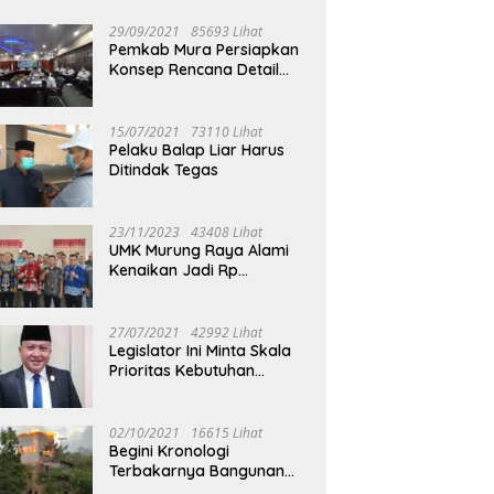
29/09/2021
85693 Lihat
Pemkab Mura Persiapkan
Konsep Rencana Detail
Tata Ruang Perkotaan
Puruk Cahu
15/07/2021
73110 Lihat
Pelaku Balap Liar Harus
Ditindak Tegas
23/11/2023
43408 Lihat
UMK Murung Raya Alami
Kenaikan Jadi Rp
3.562.377
27/07/2021
42992 Lihat
Legislator Ini Minta Skala
Prioritas Kebutuhan
Oksigen untuk Medis
02/10/2021
16615 Lihat
Begini Kronologi
Terbakarnya Bangunan
Walet Yang Berada di