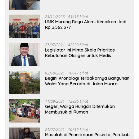
23/11/2023
43413 Lihat
UMK Murung Raya Alami Kenaikan Jadi
Rp 3.562.377
27/07/2021
42993 Lihat
Legislator Ini Minta Skala Prioritas
Kebutuhan Oksigen untuk Medis
02/10/2021
16617 Lihat
Begini Kronologi Terbakarnya Bangunan
Walet Yang Berada di Jalan Muara
Tuhup
11/09/2021
12825 Lihat
Geger, Warga Hungan Ditemukan
Membusuk di Rumah
21/07/2021
10715 Lihat
Masalah di Penerimaan Peserta, Pemkab