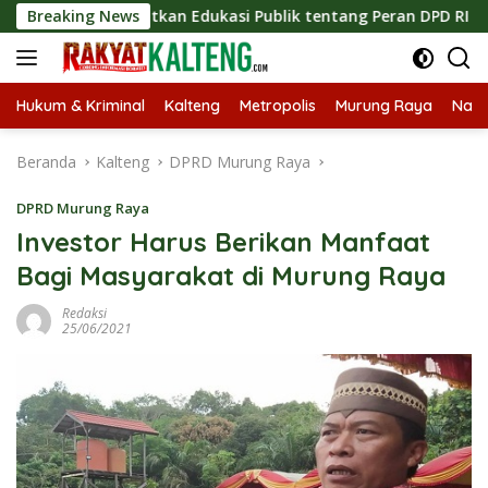
Langsung
ingkatkan Edukasi Publik tentang Peran DPD RI
Breaking News
Masukny
ke
konten
Hukum & Kriminal
Kalteng
Metropolis
Murung Raya
Nasi
Beranda
Kalteng
DPRD Murung Raya
DPRD Murung Raya
Investor Harus Berikan Manfaat
Bagi Masyarakat di Murung Raya
Redaksi
25/06/2021