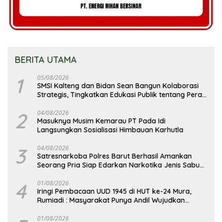
BERITA UTAMA
1
05/08/2026
SMSI Kalteng dan Bidan Sean Bangun Kolaborasi
Strategis, Tingkatkan Edukasi Publik tentang Peran
DPD RI
2
04/08/2026
Masuknya Musim Kemarau PT Pada Idi
Langsungkan Sosialisasi Himbauan Karhutla
3
04/08/2026
Satresnarkoba Polres Barut Berhasil Amankan
Seorang Pria Siap Edarkan Narkotika Jenis Sabu
Seberat 5,05 Gram
4
01/08/2026
Iringi Pembacaan UUD 1945 di HUT ke-24 Mura,
Rumiadi : Masyarakat Punya Andil Wujudkan
Pembangunan yang Lebih Besar
01/08/2026