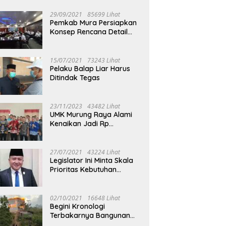
29/09/2021
85699 Lihat
Pemkab Mura Persiapkan
Konsep Rencana Detail
Tata Ruang Perkotaan
Puruk Cahu
15/07/2021
73243 Lihat
Pelaku Balap Liar Harus
Ditindak Tegas
23/11/2023
43482 Lihat
UMK Murung Raya Alami
Kenaikan Jadi Rp
3.562.377
27/07/2021
43224 Lihat
Legislator Ini Minta Skala
Prioritas Kebutuhan
Oksigen untuk Medis
02/10/2021
16648 Lihat
Begini Kronologi
Terbakarnya Bangunan
Walet Yang Berada di