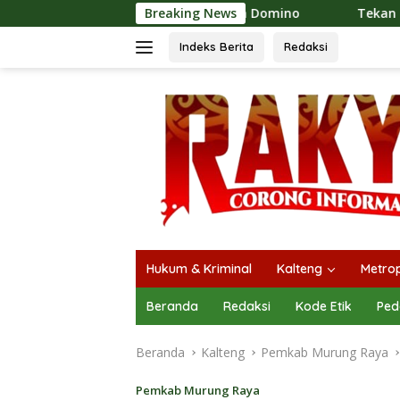
Langsung
ti Heriyus Ikut Bermain Domino
Breaking News
Tekan Stunting, Heri
ke
konten
Indeks Berita
Redaksi
Hukum & Kriminal
Kalteng
Metrop
Beranda
Redaksi
Kode Etik
Ped
Beranda
Kalteng
Pemkab Murung Raya
Pemkab Murung Raya