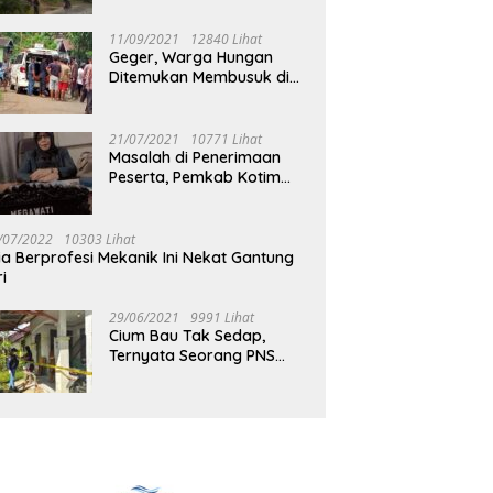
Jalan Muara Tuhup
11/09/2021
12840 Lihat
Geger, Warga Hungan
Ditemukan Membusuk di
Rumah
21/07/2021
10771 Lihat
Masalah di Penerimaan
Peserta, Pemkab Kotim
Harus Cari Solusi
/07/2022
10303 Lihat
ia Berprofesi Mekanik Ini Nekat Gantung
ri
29/06/2021
9991 Lihat
Cium Bau Tak Sedap,
Ternyata Seorang PNS
Aktif di Mura Tewas di
Rumah Kopel