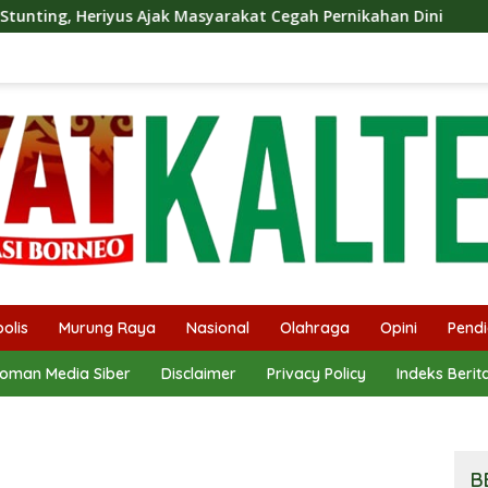
yus Ajak Masyarakat Cegah Pernikahan Dini
Bebie Ajak
olis
Murung Raya
Nasional
Olahraga
Opini
Pendi
oman Media Siber
Disclaimer
Privacy Policy
Indeks Berit
B