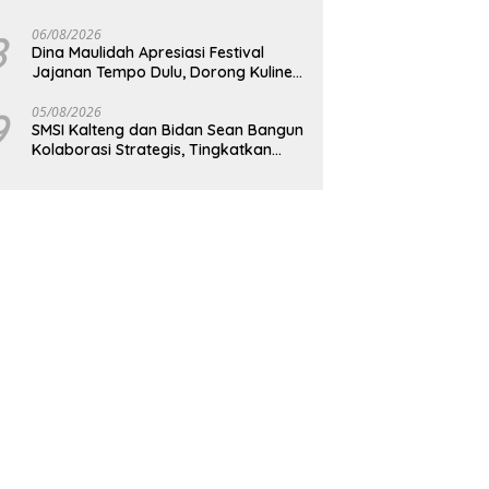
Pembangunan Daerah
8
06/08/2026
Dina Maulidah Apresiasi Festival
Jajanan Tempo Dulu, Dorong Kuliner
Tradisional Tetap Lestari
9
05/08/2026
SMSI Kalteng dan Bidan Sean Bangun
Kolaborasi Strategis, Tingkatkan
Edukasi Publik tentang Peran DPD RI