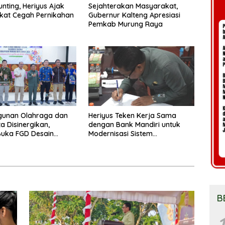
unting, Heriyus Ajak
Sejahterakan Masyarakat,
kat Cegah Pernikahan
Gubernur Kalteng Apresiasi
Pemkab Murung Raya
unan Olahraga dan
Heriyus Teken Kerja Sama
a Disinergikan,
dengan Bank Mandiri untuk
Buka FGD Desain
Modernisasi Sistem
a Daerah
Pembayaran Pajak Daerah
B
1