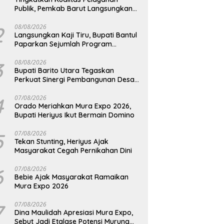
Publik, Pemkab Barut Langsungkan
Kunjungan Kaji Tiru Ke Pemkab Kulon
Progo
2
08/08/2026
Langsungkan Kaji Tiru, Bupati Bantul
Paparkan Sejumlah Program
Unggulan Kepada Pemkab Barut
3
08/08/2026
Bupati Barito Utara Tegaskan
Perkuat Sinergi Pembangunan Desa
dan Kelurahan Serta Kesiapan
Hadapi Potensi Karhutla
4
07/08/2026
Orado Meriahkan Mura Expo 2026,
Bupati Heriyus Ikut Bermain Domino
5
07/08/2026
Tekan Stunting, Heriyus Ajak
Masyarakat Cegah Pernikahan Dini
6
07/08/2026
Bebie Ajak Masyarakat Ramaikan
Mura Expo 2026
7
07/08/2026
Dina Maulidah Apresiasi Mura Expo,
Sebut Jadi Etalase Potensi Murung