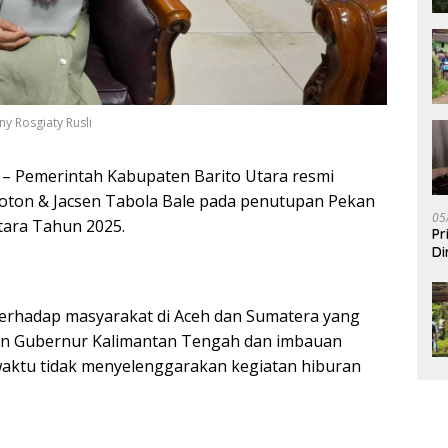
ny Rosgiaty Rusli
m
– Pemerintah Kabupaten Barito Utara resmi
oton & Jacsen Tabola Bale pada penutupan Pekan
05
tara Tahun 2025.
Pr
Di
erhadap masyarakat di Aceh dan Sumatera yang
han Gubernur Kalimantan Tengah dan imbauan
waktu tidak menyelenggarakan kegiatan hiburan