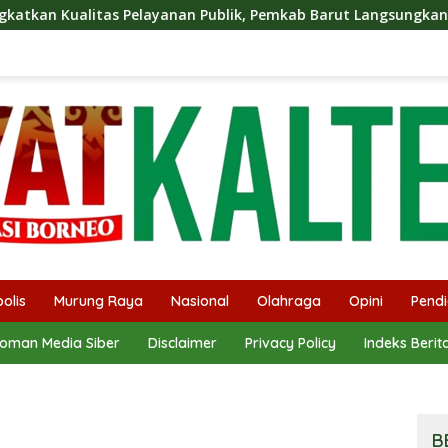
anan Publik, Pemkab Barut Langsungkan Kunjungan Kaji Tiru K
olis
Murung Raya
Nasional
Olahraga
Opini
Pendi
oman Media Siber
Disclaimer
Privacy Policy
Indeks Berit
B