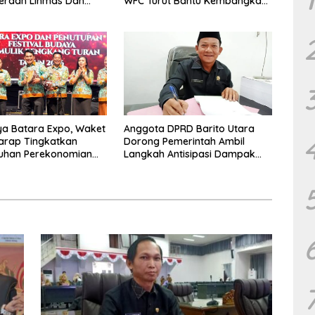
eraan Linmas Dan
WFC Turut Bantu Kembangkan
osyandu Kelurahan
UMKM
a Batara Expo, Waket
Anggota DPRD Barito Utara
arap Tingkatkan
Dorong Pemerintah Ambil
uhan Perekonomian
Langkah Antisipasi Dampak
PHK Sektor Tambang