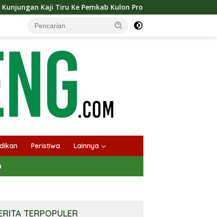
e Pemkab Kulon Progo
Langsungkan Kaji Tiru, Bupati 
dikan
Peristiwa
Lainnya
a
ERITA TERPOPULER