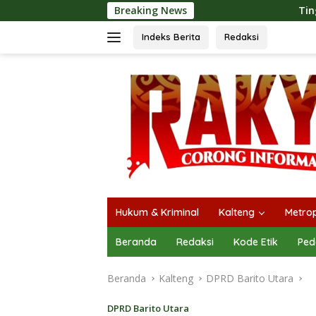
Langsung
Breaking News
Tingkatkan Kualitas Pelay
ke
konten
Indeks Berita
Redaksi
Hukum & Kriminal
Kalteng
Metrop
Beranda
Redaksi
Kode Etik
Ped
Beranda
Kalteng
DPRD Barito Utara
DPRD Barito Utara