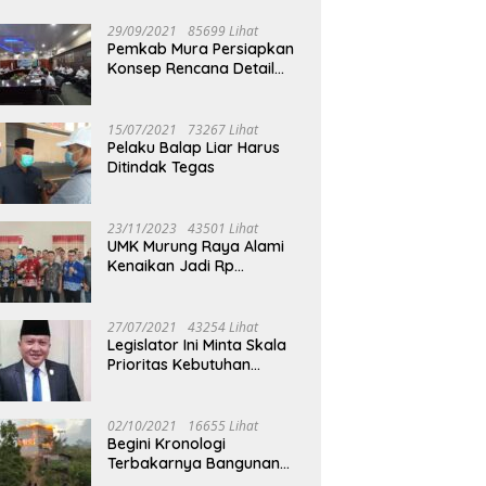
29/09/2021
85699 Lihat
Pemkab Mura Persiapkan
Konsep Rencana Detail
Tata Ruang Perkotaan
Puruk Cahu
15/07/2021
73267 Lihat
Pelaku Balap Liar Harus
Ditindak Tegas
23/11/2023
43501 Lihat
UMK Murung Raya Alami
Kenaikan Jadi Rp
3.562.377
27/07/2021
43254 Lihat
Legislator Ini Minta Skala
Prioritas Kebutuhan
Oksigen untuk Medis
02/10/2021
16655 Lihat
Begini Kronologi
Terbakarnya Bangunan
Walet Yang Berada di