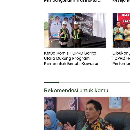
Pembangunan Infrastruktur
Kesejaht
Guna Pertumbuhan Ekonomi
Kader P
Daerah
Lanjas
Ketua Komisi I DPRD Barito
Dibukany
Utara Dukung Program
I DPRD H
Pemerintah Benahi Kawasan
Pertumb
Kumuh
UKM
Rekomendasi untuk kamu