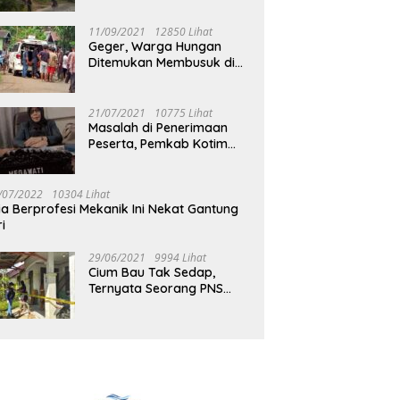
Jalan Muara Tuhup
11/09/2021
12850 Lihat
Geger, Warga Hungan
Ditemukan Membusuk di
Rumah
21/07/2021
10775 Lihat
Masalah di Penerimaan
Peserta, Pemkab Kotim
Harus Cari Solusi
/07/2022
10304 Lihat
ia Berprofesi Mekanik Ini Nekat Gantung
ri
29/06/2021
9994 Lihat
Cium Bau Tak Sedap,
Ternyata Seorang PNS
Aktif di Mura Tewas di
Rumah Kopel