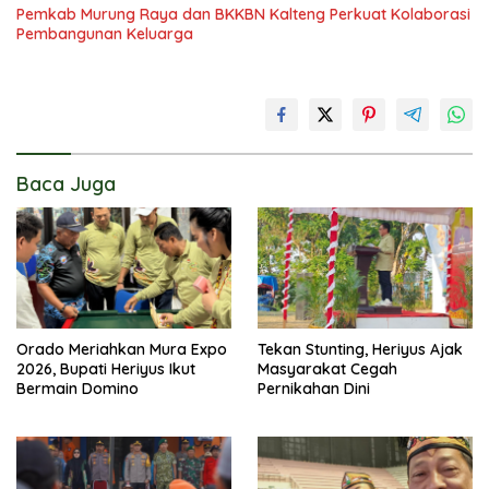
Pemkab Murung Raya dan BKKBN Kalteng Perkuat Kolaborasi
Pembangunan Keluarga
Baca Juga
Orado Meriahkan Mura Expo
Tekan Stunting, Heriyus Ajak
2026, Bupati Heriyus Ikut
Masyarakat Cegah
Bermain Domino
Pernikahan Dini