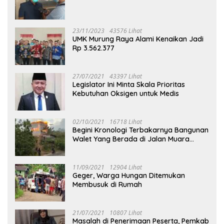
23/11/2023
43576 Lihat
UMK Murung Raya Alami Kenaikan Jadi
Rp 3.562.377
27/07/2021
43397 Lihat
Legislator Ini Minta Skala Prioritas
Kebutuhan Oksigen untuk Medis
02/10/2021
16718 Lihat
Begini Kronologi Terbakarnya Bangunan
Walet Yang Berada di Jalan Muara
Tuhup
11/09/2021
12904 Lihat
Geger, Warga Hungan Ditemukan
Membusuk di Rumah
21/07/2021
10807 Lihat
Masalah di Penerimaan Peserta, Pemkab