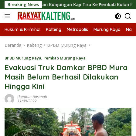
Langsung
gsungkan Kunjungan Kaji Tiru Ke Pemkab Kulon Progo
Breaking News
L
ke
konten
Hukum & Kriminal
Kalteng
Metropolis
Murung Raya
Nasi
Beranda
Kalteng
BPBD Murung Raya
BPBD Murung Raya
,
Pemkab Murung Raya
Evakuasi Truk Damkar BPBD Mura
Masih Belum Berhasil Dilakukan
Hingga Kini
Uswatun Hasanah
11/09/2022