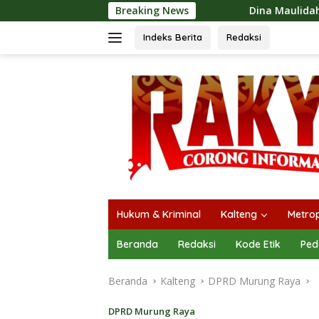
Langsung
Breaking News
Dina Maulidah Apresiasi Festival Jaj
ke
konten
Indeks Berita
Redaksi
Hukum & Kriminal
Kalteng
Metrop
Beranda
Redaksi
Kode Etik
Ped
Beranda
Kalteng
DPRD Murung Raya
DPRD Murung Raya