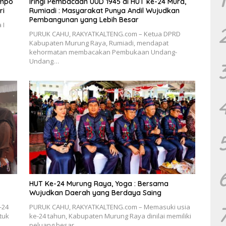
empo
Iringi Pembacaan UUD 1945 di HUT ke-24 Mura,
ri
Rumiadi : Masyarakat Punya Andil Wujudkan
Pembangunan yang Lebih Besar
 I
PURUK CAHU, RAKYATKALTENG.com – Ketua DPRD
Kabupaten Murung Raya, Rumiadi, mendapat
kehormatan membacakan Pembukaan Undang-
Undang…
HUT Ke-24 Murung Raya, Yoga : Bersama
Wujudkan Daerah yang Berdaya Saing
-24
PURUK CAHU, RAKYATKALTENG.com – Memasuki usia
tuk
ke-24 tahun, Kabupaten Murung Raya dinilai memiliki
peluang besar…