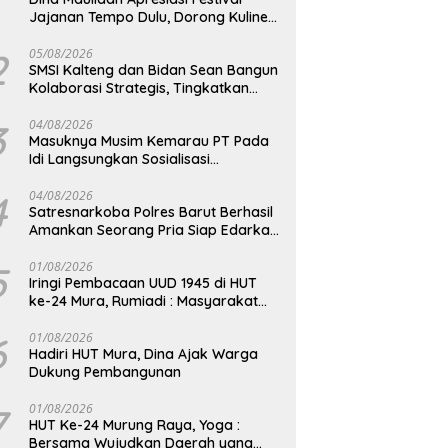
Jajanan Tempo Dulu, Dorong Kuliner
Tradisional Tetap Lestari
2
05/08/2026
SMSI Kalteng dan Bidan Sean Bangun
Kolaborasi Strategis, Tingkatkan
Edukasi Publik tentang Peran DPD RI
3
04/08/2026
Masuknya Musim Kemarau PT Pada
Idi Langsungkan Sosialisasi
Himbauan Karhutla
4
04/08/2026
Satresnarkoba Polres Barut Berhasil
Amankan Seorang Pria Siap Edarkan
Narkotika Jenis Sabu Seberat 5,05
Gram
5
01/08/2026
Iringi Pembacaan UUD 1945 di HUT
ke-24 Mura, Rumiadi : Masyarakat
Punya Andil Wujudkan Pembangunan
yang Lebih Besar
6
01/08/2026
Hadiri HUT Mura, Dina Ajak Warga
Dukung Pembangunan
7
01/08/2026
HUT Ke-24 Murung Raya, Yoga :
Bersama Wujudkan Daerah yang