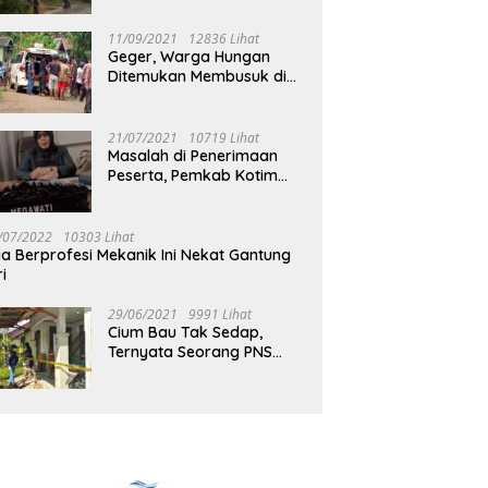
Jalan Muara Tuhup
11/09/2021
12836 Lihat
Geger, Warga Hungan
Ditemukan Membusuk di
Rumah
21/07/2021
10719 Lihat
Masalah di Penerimaan
Peserta, Pemkab Kotim
Harus Cari Solusi
/07/2022
10303 Lihat
ia Berprofesi Mekanik Ini Nekat Gantung
ri
29/06/2021
9991 Lihat
Cium Bau Tak Sedap,
Ternyata Seorang PNS
Aktif di Mura Tewas di
Rumah Kopel