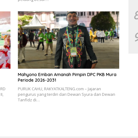
Mahyono Emban Amanah Pimpin DPC PKB Mura
Periode 2026-2031
PRD
PURUK CAHU, RAKYATKALTENG.com – Jajaran
I,
pengurus yang terdiri dari Dewan Syura dan Dewan
Tanfidz di…