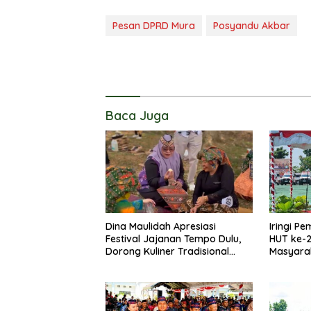
Pesan DPRD Mura
Posyandu Akbar
Baca Juga
Dina Maulidah Apresiasi
Iringi P
Festival Jajanan Tempo Dulu,
HUT ke-2
Dorong Kuliner Tradisional
Masyarak
Tetap Lestari
Wujudka
Lebih Be