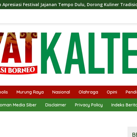
anan Tempo Dulu, Dorong Kuliner Tradisional Tetap Lestari
olis
Murung Raya
Nasional
Olahraga
Opini
Pendi
oman Media Siber
Disclaimer
Privacy Policy
Indeks Berit
B