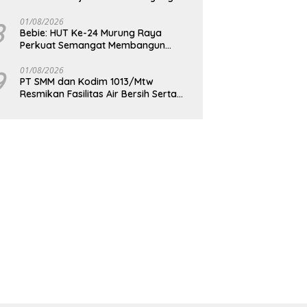
Berdaya Saing
8
01/08/2026
Bebie: HUT Ke-24 Murung Raya
Perkuat Semangat Membangun
Berkelanjutan
9
01/08/2026
PT SMM dan Kodim 1013/Mtw
Resmikan Fasilitas Air Bersih Serta
Bagikan Paket Sembako Kepada
Masyarakat