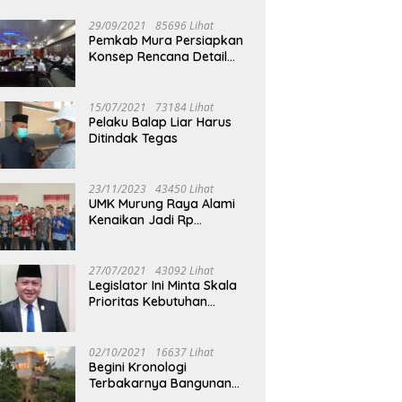
29/09/2021
85696 Lihat
Pemkab Mura Persiapkan
Konsep Rencana Detail
Tata Ruang Perkotaan
Puruk Cahu
15/07/2021
73184 Lihat
Pelaku Balap Liar Harus
Ditindak Tegas
23/11/2023
43450 Lihat
UMK Murung Raya Alami
Kenaikan Jadi Rp
3.562.377
27/07/2021
43092 Lihat
Legislator Ini Minta Skala
Prioritas Kebutuhan
Oksigen untuk Medis
02/10/2021
16637 Lihat
Begini Kronologi
Terbakarnya Bangunan
Walet Yang Berada di