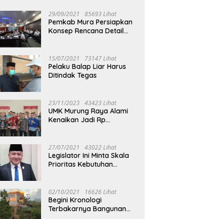
29/09/2021
85693 Lihat
Pemkab Mura Persiapkan
Konsep Rencana Detail
Tata Ruang Perkotaan
Puruk Cahu
15/07/2021
73147 Lihat
Pelaku Balap Liar Harus
Ditindak Tegas
23/11/2023
43423 Lihat
UMK Murung Raya Alami
Kenaikan Jadi Rp
3.562.377
27/07/2021
43022 Lihat
Legislator Ini Minta Skala
Prioritas Kebutuhan
Oksigen untuk Medis
02/10/2021
16626 Lihat
Begini Kronologi
Terbakarnya Bangunan
Walet Yang Berada di