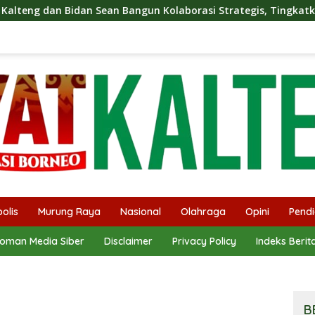
n Bangun Kolaborasi Strategis, Tingkatkan Edukasi Publik tent
olis
Murung Raya
Nasional
Olahraga
Opini
Pendi
oman Media Siber
Disclaimer
Privacy Policy
Indeks Berit
B