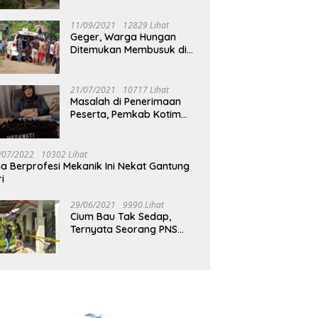
Jalan Muara Tuhup
11/09/2021
12829 Lihat
Geger, Warga Hungan
Ditemukan Membusuk di
Rumah
21/07/2021
10717 Lihat
Masalah di Penerimaan
Peserta, Pemkab Kotim
Harus Cari Solusi
/07/2022
10302 Lihat
ia Berprofesi Mekanik Ini Nekat Gantung
ri
29/06/2021
9990 Lihat
Cium Bau Tak Sedap,
Ternyata Seorang PNS
Aktif di Mura Tewas di
Rumah Kopel