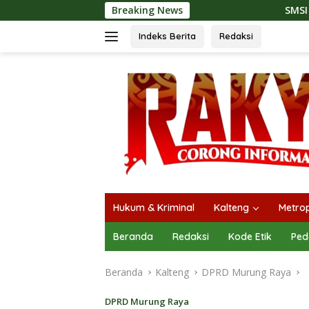
Langsung
Breaking News
SMSI Kalteng dan Bidan Sea
ke
konten
Indeks Berita
Redaksi
Hukum & Kriminal
Kalteng
Metrop
Beranda
Redaksi
Kode Etik
Ped
Beranda
Kalteng
DPRD Murung Raya
DPRD Murung Raya