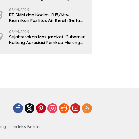
Berkelanjutan
8
01/08/2026
PT SMM dan Kodim 1013/Mtw
Resmikan Fasilitas Air Bersih Serta
Bagikan Paket Sembako Kepada
Masyarakat
9
01/08/2026
Sejahterakan Masyarakat, Gubernur
Kalteng Apresiasi Pemkab Murung
Raya
icy
Indeks Berita