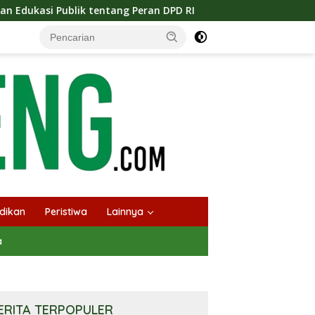
ang Peran DPD RI
Masuknya Musim Kemarau PT Pada Idi
dikan
Peristiwa
Lainnya
a
ERITA TERPOPULER