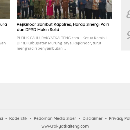
ura
Rejikinoor Sambut Kapolres, Harap Sinergi Polri
dan DPRD Makin Solid
PURUK CAHU, RAKYATKALTENG.com – Ketua Komisi I
ewan
DPRD Kabupaten Murung Raya, Rejikinoor, turut
menghadiri penyambutan…
si
Kode Etik
Pedoman Media Siber
Disclaimer
Privacy Pol
www.rakyatkalteng.com