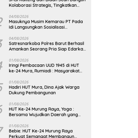
Kolaborasi Strategis, Tingkatkan
Edukasi Publik tentang Peran DPD RI
2
04/08/2026
Masuknya Musim Kemarau PT Pada
Idi Langsungkan Sosialisasi
Himbauan Karhutla
3
04/08/2026
Satresnarkoba Polres Barut Berhasil
Amankan Seorang Pria Siap Edarkan
Narkotika Jenis Sabu Seberat 5,05
Gram
4
01/08/2026
Iringi Pembacaan UUD 1945 di HUT
ke-24 Mura, Rumiadi : Masyarakat
Punya Andil Wujudkan Pembangunan
yang Lebih Besar
5
01/08/2026
Hadiri HUT Mura, Dina Ajak Warga
Dukung Pembangunan
6
01/08/2026
HUT Ke-24 Murung Raya, Yoga :
Bersama Wujudkan Daerah yang
Berdaya Saing
7
01/08/2026
Bebie: HUT Ke-24 Murung Raya
Perkuat Semangat Membangun