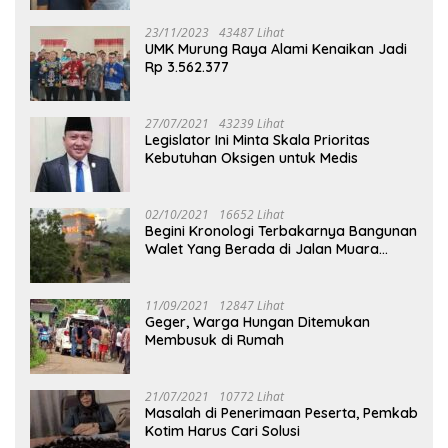
23/11/2023
43487 Lihat
UMK Murung Raya Alami Kenaikan Jadi
Rp 3.562.377
27/07/2021
43239 Lihat
Legislator Ini Minta Skala Prioritas
Kebutuhan Oksigen untuk Medis
02/10/2021
16652 Lihat
Begini Kronologi Terbakarnya Bangunan
Walet Yang Berada di Jalan Muara
Tuhup
11/09/2021
12847 Lihat
Geger, Warga Hungan Ditemukan
Membusuk di Rumah
21/07/2021
10772 Lihat
Masalah di Penerimaan Peserta, Pemkab
Kotim Harus Cari Solusi