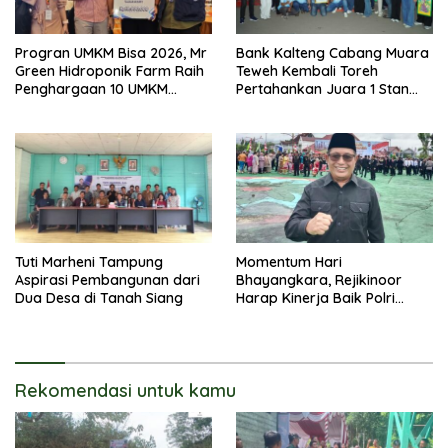
Progran UMKM Bisa 2026, Mr
Bank Kalteng Cabang Muara
Green Hidroponik Farm Raih
Teweh Kembali Toreh
Penghargaan 10 UMKM
Pertahankan Juara 1 Stan
Terbaik
Terbaik Batara Expo 2026
Tuti Marheni Tampung
Momentum Hari
Aspirasi Pembangunan dari
Bhayangkara, Rejikinoor
Dua Desa di Tanah Siang
Harap Kinerja Baik Polri
Terus Dipertahankan dan
Ditingkatkan
Rekomendasi untuk kamu