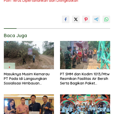
Polri Terus Dipertahankan dan Ditingkatkan
Baca Juga
Masuknya Musim Kemarau
PT SMM dan Kodim 1013/Mtw
PT Pada Idi Langsungkan
Resmikan Fasilitas Air Bersih
Sosialisasi Himbauan
Serta Bagikan Paket
Karhutla
Sembako Kepada
Masyarakat