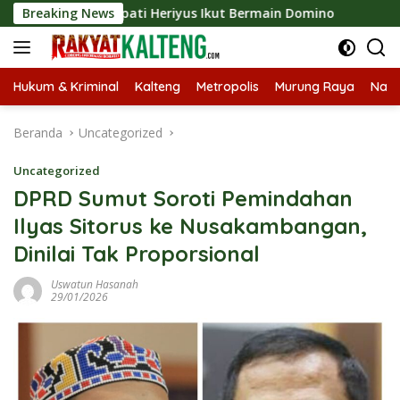
Langsung
026, Bupati Heriyus Ikut Bermain Domino
Breaking News
Tekan Stunt
ke
konten
Hukum & Kriminal
Kalteng
Metropolis
Murung Raya
Nasi
Beranda
Uncategorized
Uncategorized
DPRD Sumut Soroti Pemindahan
Ilyas Sitorus ke Nusakambangan,
Dinilai Tak Proporsional
Uswatun Hasanah
29/01/2026