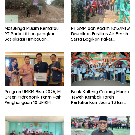
Masuknya Musim Kemarau
PT SMM dan Kodim 1013/Mtw
PT Pada Idi Langsungkan
Resmikan Fasilitas Air Bersih
Sosialisasi Himbauan
Serta Bagikan Paket
Karhutla
Sembako Kepada
Masyarakat
Progran UMKM Bisa 2026, Mr
Bank Kalteng Cabang Muara
Green Hidroponik Farm Raih
Teweh Kembali Toreh
Penghargaan 10 UMKM
Pertahankan Juara 1 Stan
Terbaik
Terbaik Batara Expo 2026