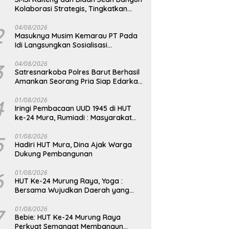
Kolaborasi Strategis, Tingkatkan
Edukasi Publik tentang Peran DPD RI
2
04/08/2026
Masuknya Musim Kemarau PT Pada
Idi Langsungkan Sosialisasi
Himbauan Karhutla
3
04/08/2026
Satresnarkoba Polres Barut Berhasil
Amankan Seorang Pria Siap Edarkan
Narkotika Jenis Sabu Seberat 5,05
Gram
4
01/08/2026
Iringi Pembacaan UUD 1945 di HUT
ke-24 Mura, Rumiadi : Masyarakat
Punya Andil Wujudkan Pembangunan
yang Lebih Besar
5
01/08/2026
Hadiri HUT Mura, Dina Ajak Warga
Dukung Pembangunan
6
01/08/2026
HUT Ke-24 Murung Raya, Yoga :
Bersama Wujudkan Daerah yang
Berdaya Saing
7
01/08/2026
Bebie: HUT Ke-24 Murung Raya
Perkuat Semangat Membangun