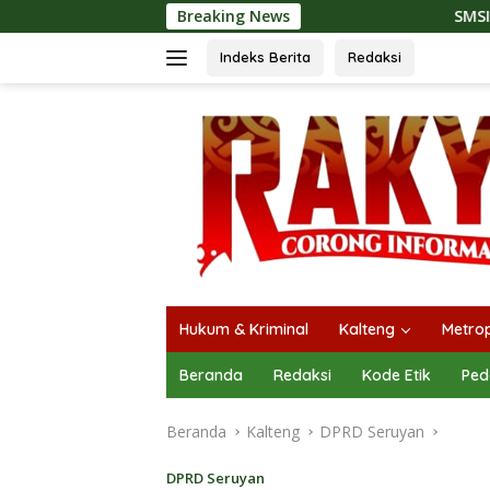
Langsung
Breaking News
SMSI Kalteng dan Bidan Sean
ke
konten
Indeks Berita
Redaksi
Hukum & Kriminal
Kalteng
Metrop
Beranda
Redaksi
Kode Etik
Ped
Beranda
Kalteng
DPRD Seruyan
DPRD Seruyan