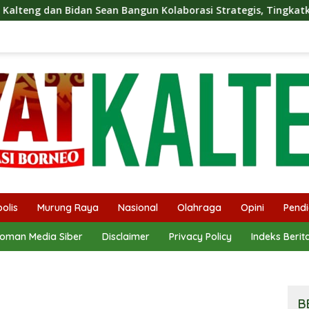
 Bangun Kolaborasi Strategis, Tingkatkan Edukasi Publik tent
olis
Murung Raya
Nasional
Olahraga
Opini
Pendi
oman Media Siber
Disclaimer
Privacy Policy
Indeks Berit
B