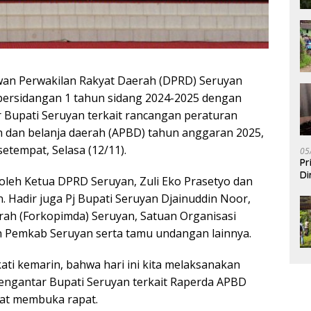
an Perwakilan Rakyat Daerah (DPRD) Seruyan
persidangan 1 tahun sidang 2024-2025 dengan
Bupati Seruyan terkait rancangan peraturan
 dan belanja daerah (APBD) tahun anggaran 2025,
tempat, Selasa (12/11).
05
Pr
Di
 oleh Ketua DPRD Seruyan, Zuli Eko Prasetyo dan
. Hadir juga Pj Bupati Seruyan Djainuddin Noor,
ah (Forkopimda) Seruyan, Satuan Organisasi
n Pemkab Seruyan serta tamu undangan lainnya.
ati kemarin, bahwa hari ini kita melaksanakan
engantar Bupati Seruyan terkait Raperda APBD
aat membuka rapat.