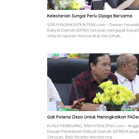
Kelestarian Sungai Perlu Dijaga Bersama
SERUYAN,RAKYATKALTENG.com – Dewan Perwaki
Rakyat Daerah (DPRD) Seruyan mengajak kepa
seluruh lapisan masyarakat dan pihak…
Gali Potensi Desa Untuk Meningkatkan PADe
KUALA PEMBUANG, RAKYATKALTENG.com – Anggo
Dewan Perwakilan Rakyat Daerah (DPRD) Kabup
Seruyan, Bejo Riyanto mendorong…