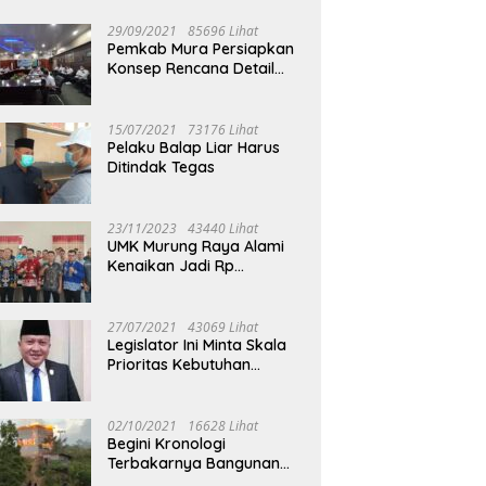
29/09/2021
85696 Lihat
Pemkab Mura Persiapkan
Konsep Rencana Detail
Tata Ruang Perkotaan
Puruk Cahu
15/07/2021
73176 Lihat
Pelaku Balap Liar Harus
Ditindak Tegas
23/11/2023
43440 Lihat
UMK Murung Raya Alami
Kenaikan Jadi Rp
3.562.377
27/07/2021
43069 Lihat
Legislator Ini Minta Skala
Prioritas Kebutuhan
Oksigen untuk Medis
02/10/2021
16628 Lihat
Begini Kronologi
Terbakarnya Bangunan
Walet Yang Berada di