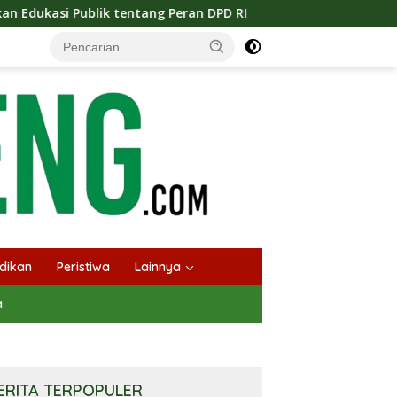
ang Peran DPD RI
Masuknya Musim Kemarau PT Pada Idi 
dikan
Peristiwa
Lainnya
a
ERITA TERPOPULER