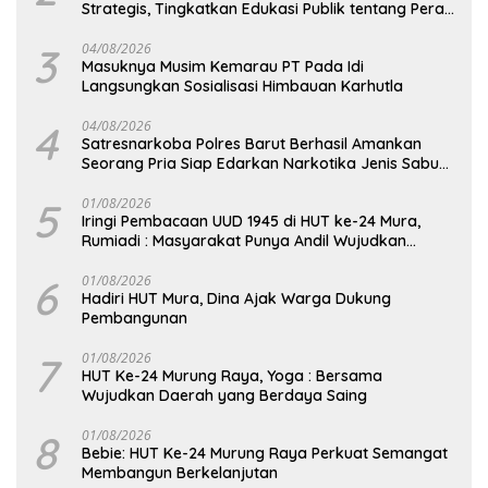
Strategis, Tingkatkan Edukasi Publik tentang Peran
DPD RI
3
04/08/2026
Masuknya Musim Kemarau PT Pada Idi
Langsungkan Sosialisasi Himbauan Karhutla
4
04/08/2026
Satresnarkoba Polres Barut Berhasil Amankan
Seorang Pria Siap Edarkan Narkotika Jenis Sabu
Seberat 5,05 Gram
5
01/08/2026
Iringi Pembacaan UUD 1945 di HUT ke-24 Mura,
Rumiadi : Masyarakat Punya Andil Wujudkan
Pembangunan yang Lebih Besar
6
01/08/2026
Hadiri HUT Mura, Dina Ajak Warga Dukung
Pembangunan
7
01/08/2026
HUT Ke-24 Murung Raya, Yoga : Bersama
Wujudkan Daerah yang Berdaya Saing
8
01/08/2026
Bebie: HUT Ke-24 Murung Raya Perkuat Semangat
Membangun Berkelanjutan