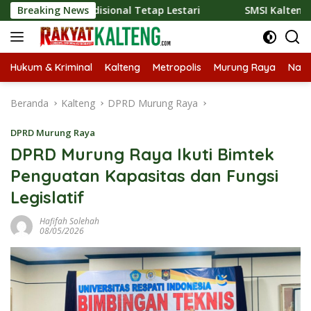
Langsung
 Tradisional Tetap Lestari
Breaking News
SMSI Kalteng dan Bidan Sean
ke
konten
Hukum & Kriminal
Kalteng
Metropolis
Murung Raya
Nasi
Beranda
Kalteng
DPRD Murung Raya
DPRD Murung Raya
DPRD Murung Raya Ikuti Bimtek
Penguatan Kapasitas dan Fungsi
Legislatif
Hafifah Solehah
08/05/2026