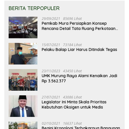
BERITA TERPOPULER
29/09/2021
85696 Lihat
Pemkab Mura Persiapkan Konsep
Rencana Detail Tata Ruang Perkotaan
Puruk Cahu
15/07/2021
73184 Lihat
Pelaku Balap Liar Harus Ditindak Tegas
23/11/2023
43450 Lihat
UMK Murung Raya Alami Kenaikan Jadi
Rp 3.562.377
27/07/2021
43086 Lihat
Legislator Ini Minta Skala Prioritas
Kebutuhan Oksigen untuk Medis
02/10/2021
16637 Lihat
Begini Kronologi Terbakarnya Bangunan