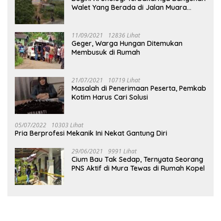
Walet Yang Berada di Jalan Muara
Tuhup
11/09/2021
12836 Lihat
Geger, Warga Hungan Ditemukan
Membusuk di Rumah
21/07/2021
10719 Lihat
Masalah di Penerimaan Peserta, Pemkab
Kotim Harus Cari Solusi
05/07/2022
10303 Lihat
Pria Berprofesi Mekanik Ini Nekat Gantung Diri
29/06/2021
9991 Lihat
Cium Bau Tak Sedap, Ternyata Seorang
PNS Aktif di Mura Tewas di Rumah Kopel