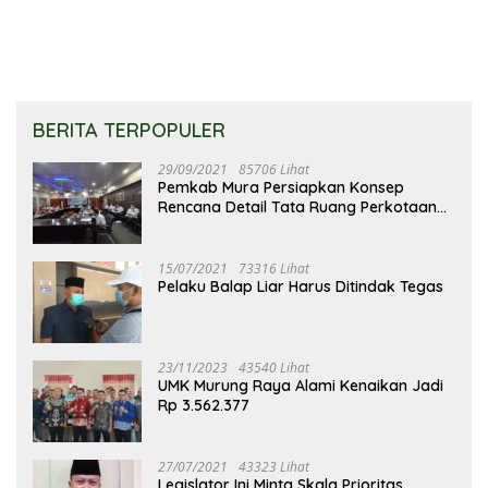
BERITA TERPOPULER
29/09/2021
85706 Lihat
Pemkab Mura Persiapkan Konsep
Rencana Detail Tata Ruang Perkotaan
Puruk Cahu
15/07/2021
73316 Lihat
Pelaku Balap Liar Harus Ditindak Tegas
23/11/2023
43540 Lihat
UMK Murung Raya Alami Kenaikan Jadi
Rp 3.562.377
27/07/2021
43323 Lihat
Legislator Ini Minta Skala Prioritas