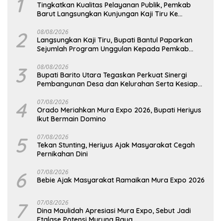
1
Tingkatkan Kualitas Pelayanan Publik, Pemkab
Barut Langsungkan Kunjungan Kaji Tiru Ke
Pemkab Kulon Progo
2
08/08/2026
Langsungkan Kaji Tiru, Bupati Bantul Paparkan
Sejumlah Program Unggulan Kepada Pemkab
Barut
3
08/08/2026
Bupati Barito Utara Tegaskan Perkuat Sinergi
Pembangunan Desa dan Kelurahan Serta Kesiapan
Hadapi Potensi Karhutla
4
07/08/2026
Orado Meriahkan Mura Expo 2026, Bupati Heriyus
Ikut Bermain Domino
5
07/08/2026
Tekan Stunting, Heriyus Ajak Masyarakat Cegah
Pernikahan Dini
6
07/08/2026
Bebie Ajak Masyarakat Ramaikan Mura Expo 2026
7
07/08/2026
Dina Maulidah Apresiasi Mura Expo, Sebut Jadi
Etalase Potensi Murung Raya