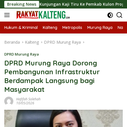
Langsung
ngkan Kunjungan Kaji Tiru Ke Pemkab Kulon Progo
Breaking News
Lang
ke
konten
Hukum & Kriminal
Kalteng
Metropolis
Murung Raya
Nasi
Beranda
Kalteng
DPRD Murung Raya
DPRD Murung Raya
DPRD Murung Raya Dorong
Pembangunan Infrastruktur
Berdampak Langsung bagi
Masyarakat
Hafifah Solehah
10/05/2026