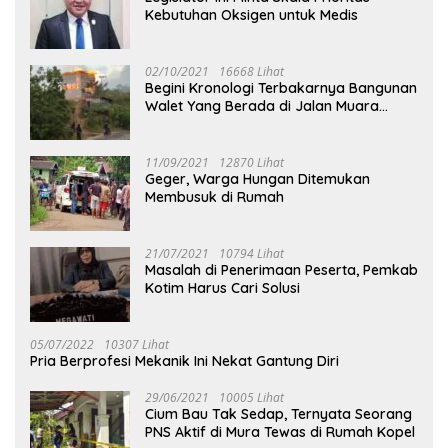
Kebutuhan Oksigen untuk Medis
02/10/2021
16668 Lihat
Begini Kronologi Terbakarnya Bangunan
Walet Yang Berada di Jalan Muara
Tuhup
11/09/2021
12870 Lihat
Geger, Warga Hungan Ditemukan
Membusuk di Rumah
21/07/2021
10794 Lihat
Masalah di Penerimaan Peserta, Pemkab
Kotim Harus Cari Solusi
05/07/2022
10307 Lihat
Pria Berprofesi Mekanik Ini Nekat Gantung Diri
29/06/2021
10005 Lihat
Cium Bau Tak Sedap, Ternyata Seorang
PNS Aktif di Mura Tewas di Rumah Kopel