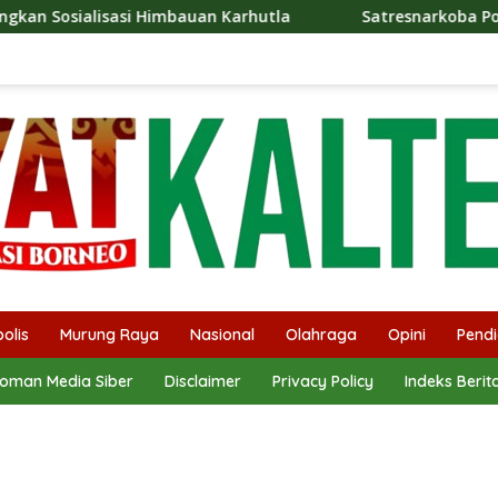
auan Karhutla
Satresnarkoba Polres Barut Berhasil Ama
olis
Murung Raya
Nasional
Olahraga
Opini
Pendi
oman Media Siber
Disclaimer
Privacy Policy
Indeks Berit