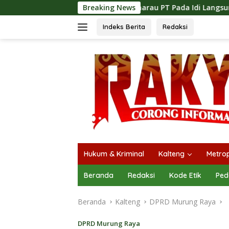
Langsung
ya Musim Kemarau PT Pada Idi Langsungkan Sosialisasi Himb
Breaking News
ke
konten
Indeks Berita
Redaksi
Hukum & Kriminal
Kalteng
Metrop
Beranda
Redaksi
Kode Etik
Ped
Beranda
Kalteng
DPRD Murung Raya
DPRD Murung Raya