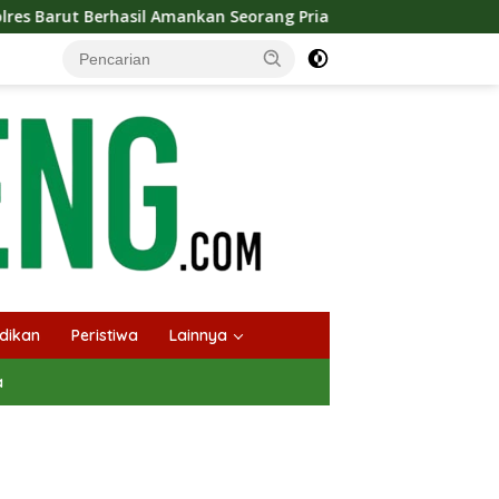
nkan Seorang Pria Siap Edarkan Narkotika Jenis Sabu Seberat 
dikan
Peristiwa
Lainnya
a