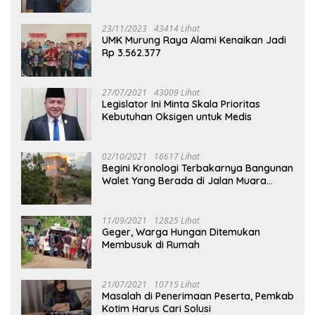
23/11/2023
43414 Lihat
UMK Murung Raya Alami Kenaikan Jadi
Rp 3.562.377
27/07/2021
43009 Lihat
Legislator Ini Minta Skala Prioritas
Kebutuhan Oksigen untuk Medis
02/10/2021
16617 Lihat
Begini Kronologi Terbakarnya Bangunan
Walet Yang Berada di Jalan Muara
Tuhup
11/09/2021
12825 Lihat
Geger, Warga Hungan Ditemukan
Membusuk di Rumah
21/07/2021
10715 Lihat
Masalah di Penerimaan Peserta, Pemkab
Kotim Harus Cari Solusi