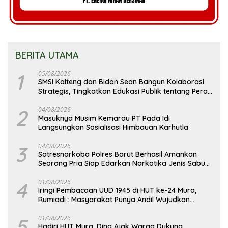
BERITA UTAMA
1
05/08/2026
SMSI Kalteng dan Bidan Sean Bangun Kolaborasi
Strategis, Tingkatkan Edukasi Publik tentang Peran
DPD RI
2
04/08/2026
Masuknya Musim Kemarau PT Pada Idi
Langsungkan Sosialisasi Himbauan Karhutla
3
04/08/2026
Satresnarkoba Polres Barut Berhasil Amankan
Seorang Pria Siap Edarkan Narkotika Jenis Sabu
Seberat 5,05 Gram
4
01/08/2026
Iringi Pembacaan UUD 1945 di HUT ke-24 Mura,
Rumiadi : Masyarakat Punya Andil Wujudkan
Pembangunan yang Lebih Besar
5
01/08/2026
Hadiri HUT Mura, Dina Ajak Warga Dukung