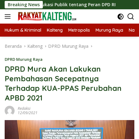
Langsung
 Edukasi Publik tentang Peran DPD RI
Breaking News
Masuknya Musim 
ke
konten
Hukum & Kriminal
Kalteng
Metropolis
Murung Raya
Nasi
Beranda
Kalteng
DPRD Murung Raya
DPRD Murung Raya
DPRD Mura Akan Lakukan
Pembahasan Secepatnya
Terhadap KUA-PPAS Perubahan
APBD 2021
Redaksi
12/09/2021