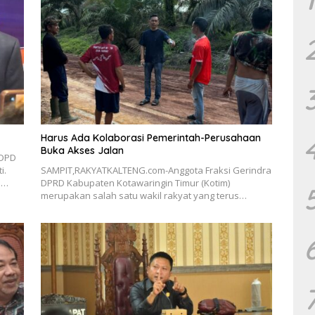
Harus Ada Kolaborasi Pemerintah-Perusahaan
Buka Akses Jalan
 DPD
i.
SAMPIT,RAKYATKALTENG.com-Anggota Fraksi Gerindra
m…
DPRD Kabupaten Kotawaringin Timur (Kotim)
merupakan salah satu wakil rakyat yang terus…