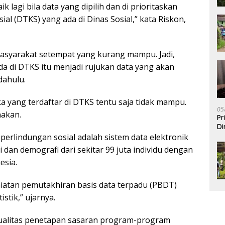
k lagi bila data yang dipilih dan di prioritaskan
al (DTKS) yang ada di Dinas Sosial,” kata Riskon,
 masyarakat setempat yang kurang mampu. Jadi,
da di DTKS itu menjadi rujukan data yang akan
dahulu.
a yang terdaftar di DTKS tentu saja tidak mampu.
05
nakan.
Pr
Di
erlindungan sosial adalah sistem data elektronik
dan demografi dari sekitar 99 juta individu dengan
esia.
iatan pemutakhiran basis data terpadu (PBDT)
stik,” ujarnya.
ualitas penetapan sasaran program-program