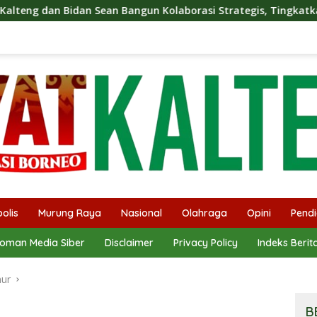
n Bangun Kolaborasi Strategis, Tingkatkan Edukasi Publik tent
olis
Murung Raya
Nasional
Olahraga
Opini
Pendi
oman Media Siber
Disclaimer
Privacy Policy
Indeks Berit
mur
B