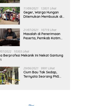
Jalan Muara Tuhup
11/09/2021
12831 Lihat
Geger, Warga Hungan
Ditemukan Membusuk di
Rumah
21/07/2021
10719 Lihat
Masalah di Penerimaan
Peserta, Pemkab Kotim
Harus Cari Solusi
/07/2022
10303 Lihat
ia Berprofesi Mekanik Ini Nekat Gantung
ri
29/06/2021
9991 Lihat
Cium Bau Tak Sedap,
Ternyata Seorang PNS
Aktif di Mura Tewas di
Rumah Kopel