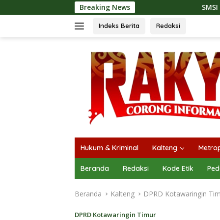
Langsung
Breaking News
SMSI Kalteng dan Bidan Sea
ke
konten
Indeks Berita
Redaksi
Hukum & Kriminal
Kalteng
Metrop
Beranda
Redaksi
Kode Etik
Ped
Beranda
Kalteng
DPRD Kotawaringin Ti
DPRD Kotawaringin Timur