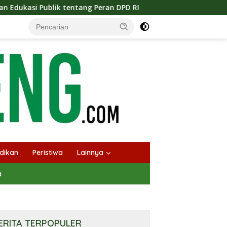
ang Peran DPD RI
Masuknya Musim Kemarau PT Pada Idi
dikan
Peristiwa
Lainnya
a
ERITA TERPOPULER