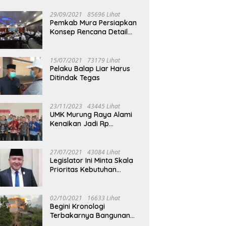
29/09/2021
85696 Lihat
Pemkab Mura Persiapkan
Konsep Rencana Detail
Tata Ruang Perkotaan
Puruk Cahu
15/07/2021
73179 Lihat
Pelaku Balap Liar Harus
Ditindak Tegas
23/11/2023
43445 Lihat
UMK Murung Raya Alami
Kenaikan Jadi Rp
3.562.377
27/07/2021
43084 Lihat
Legislator Ini Minta Skala
Prioritas Kebutuhan
Oksigen untuk Medis
02/10/2021
16633 Lihat
Begini Kronologi
Terbakarnya Bangunan
Walet Yang Berada di