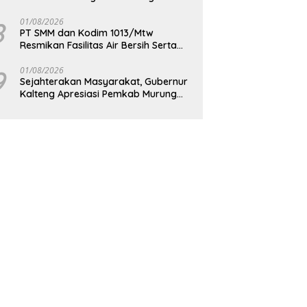
Berkelanjutan
8
01/08/2026
PT SMM dan Kodim 1013/Mtw
Resmikan Fasilitas Air Bersih Serta
Bagikan Paket Sembako Kepada
Masyarakat
9
01/08/2026
Sejahterakan Masyarakat, Gubernur
Kalteng Apresiasi Pemkab Murung
Raya