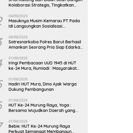
Kolaborasi Strategis, Tingkatkan
Edukasi Publik tentang Peran DPD RI
2
04/08/2026
Masuknya Musim Kemarau PT Pada
Idi Langsungkan Sosialisasi
Himbauan Karhutla
3
04/08/2026
Satresnarkoba Polres Barut Berhasil
Amankan Seorang Pria Siap Edarkan
Narkotika Jenis Sabu Seberat 5,05
Gram
4
01/08/2026
Iringi Pembacaan UUD 1945 di HUT
ke-24 Mura, Rumiadi : Masyarakat
Punya Andil Wujudkan Pembangunan
yang Lebih Besar
5
01/08/2026
Hadiri HUT Mura, Dina Ajak Warga
Dukung Pembangunan
6
01/08/2026
HUT Ke-24 Murung Raya, Yoga :
Bersama Wujudkan Daerah yang
Berdaya Saing
7
01/08/2026
Bebie: HUT Ke-24 Murung Raya
Perkuat Semangat Membangun