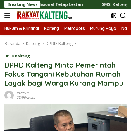
Langsung
 Tradisional Tetap Lestari
Breaking News
SMSI Kalteng dan Bidan Sea
ke
konten
Hukum & Kriminal
Kalteng
Metropolis
Murung Raya
Nasi
Beranda
Kalteng
DPRD Kalteng
DPRD Kalteng
DPRD Kalteng Minta Pemerintah
Fokus Tangani Kebutuhan Rumah
Layak bagi Warga Kurang Mampu
Redaksi
08/08/2025