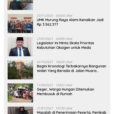
23/11/2023
43454 Lihat
UMK Murung Raya Alami Kenaikan Jadi
Rp 3.562.377
27/07/2021
43099 Lihat
Legislator Ini Minta Skala Prioritas
Kebutuhan Oksigen untuk Medis
02/10/2021
16639 Lihat
Begini Kronologi Terbakarnya Bangunan
Walet Yang Berada di Jalan Muara
Tuhup
11/09/2021
12837 Lihat
Geger, Warga Hungan Ditemukan
Membusuk di Rumah
21/07/2021
10720 Lihat
Masalah di Penerimaan Peserta, Pemkab