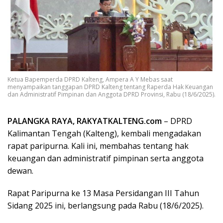
Ketua Bapemperda DPRD Kalteng, Ampera A Y Mebas saat
menyampaikan tanggapan DPRD Kalteng tentang Raperda Hak Keuangan
dan Administratif Pimpinan dan Anggota DPRD Provinsi, Rabu (18/6/2025).
PALANGKA RAYA, RAKYATKALTENG.com
– DPRD
Kalimantan Tengah (Kalteng), kembali mengadakan
rapat paripurna. Kali ini, membahas tentang hak
keuangan dan administratif pimpinan serta anggota
dewan.
Rapat Paripurna ke 13 Masa Persidangan III Tahun
Sidang 2025 ini, berlangsung pada Rabu (18/6/2025).