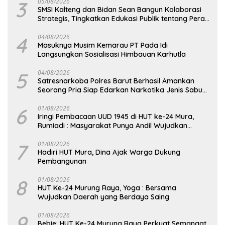
3
05/08/2026
SMSI Kalteng dan Bidan Sean Bangun Kolaborasi
Strategis, Tingkatkan Edukasi Publik tentang Peran
DPD RI
4
04/08/2026
Masuknya Musim Kemarau PT Pada Idi
Langsungkan Sosialisasi Himbauan Karhutla
5
04/08/2026
Satresnarkoba Polres Barut Berhasil Amankan
Seorang Pria Siap Edarkan Narkotika Jenis Sabu
Seberat 5,05 Gram
6
01/08/2026
Iringi Pembacaan UUD 1945 di HUT ke-24 Mura,
Rumiadi : Masyarakat Punya Andil Wujudkan
Pembangunan yang Lebih Besar
7
01/08/2026
Hadiri HUT Mura, Dina Ajak Warga Dukung
Pembangunan
8
01/08/2026
HUT Ke-24 Murung Raya, Yoga : Bersama
Wujudkan Daerah yang Berdaya Saing
9
01/08/2026
Bebie: HUT Ke-24 Murung Raya Perkuat Semangat