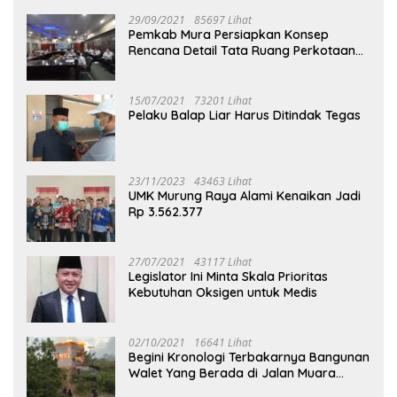
29/09/2021
85697 Lihat
Pemkab Mura Persiapkan Konsep
Rencana Detail Tata Ruang Perkotaan
Puruk Cahu
15/07/2021
73201 Lihat
Pelaku Balap Liar Harus Ditindak Tegas
23/11/2023
43463 Lihat
UMK Murung Raya Alami Kenaikan Jadi
Rp 3.562.377
27/07/2021
43117 Lihat
Legislator Ini Minta Skala Prioritas
Kebutuhan Oksigen untuk Medis
02/10/2021
16641 Lihat
Begini Kronologi Terbakarnya Bangunan
Walet Yang Berada di Jalan Muara
Tuhup