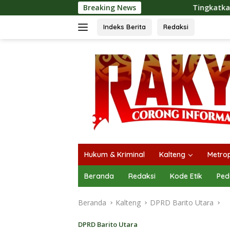
Langsung
Breaking News
Tingkatkan Kualitas Pelayanan Pu
ke
konten
Indeks Berita
Redaksi
Hukum & Kriminal
Kalteng
Metrop
Beranda
Redaksi
Kode Etik
Ped
Beranda
Kalteng
DPRD Barito Utara
DPRD Barito Utara