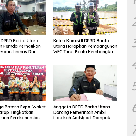
DPRD Barito Utara
Ketua Komisi II DPRD Barito
n Pemda Perhatikan
Utara Harapkan Pembangunan
eraan Linmas Dan
WFC Turut Bantu Kembangkan
osyandu Kelurahan
UMKM
a Batara Expo, Waket
Anggota DPRD Barito Utara
arap Tingkatkan
Dorong Pemerintah Ambil
uhan Perekonomian
Langkah Antisipasi Dampak
PHK Sektor Tambang