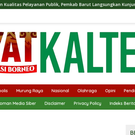
blik, Pemkab Barut Langsungkan Kunjungan Kaji Tiru Ke Pemka
olis
Murung Raya
Nasional
Olahraga
Opini
Pendi
oman Media Siber
Disclaimer
Privacy Policy
Indeks Berit
B