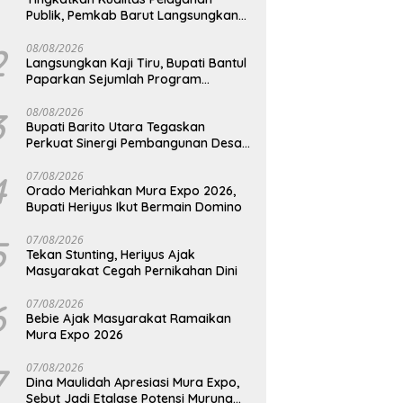
Publik, Pemkab Barut Langsungkan
Kunjungan Kaji Tiru Ke Pemkab Kulon
Progo
2
08/08/2026
Langsungkan Kaji Tiru, Bupati Bantul
Paparkan Sejumlah Program
Unggulan Kepada Pemkab Barut
3
08/08/2026
Bupati Barito Utara Tegaskan
Perkuat Sinergi Pembangunan Desa
dan Kelurahan Serta Kesiapan
Hadapi Potensi Karhutla
4
07/08/2026
Orado Meriahkan Mura Expo 2026,
Bupati Heriyus Ikut Bermain Domino
5
07/08/2026
Tekan Stunting, Heriyus Ajak
Masyarakat Cegah Pernikahan Dini
6
07/08/2026
Bebie Ajak Masyarakat Ramaikan
Mura Expo 2026
7
07/08/2026
Dina Maulidah Apresiasi Mura Expo,
Sebut Jadi Etalase Potensi Murung