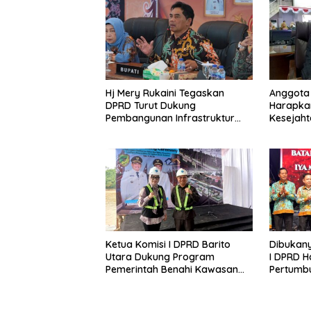
Hj Mery Rukaini Tegaskan
Anggota 
DPRD Turut Dukung
Harapka
Pembangunan Infrastruktur
Kesejaht
Guna Pertumbuhan Ekonomi
Kader P
Daerah
Lanjas
Ketua Komisi I DPRD Barito
Dibukany
Utara Dukung Program
I DPRD H
Pemerintah Benahi Kawasan
Pertumb
Kumuh
UKM