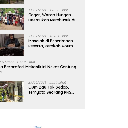
Jalan Muara Tuhup
11/09/2021
12850 Lihat
Geger, Warga Hungan
Ditemukan Membusuk di
Rumah
21/07/2021
10781 Lihat
Masalah di Penerimaan
Peserta, Pemkab Kotim
Harus Cari Solusi
/07/2022
10304 Lihat
ia Berprofesi Mekanik Ini Nekat Gantung
ri
29/06/2021
9994 Lihat
Cium Bau Tak Sedap,
Ternyata Seorang PNS
Aktif di Mura Tewas di
Rumah Kopel