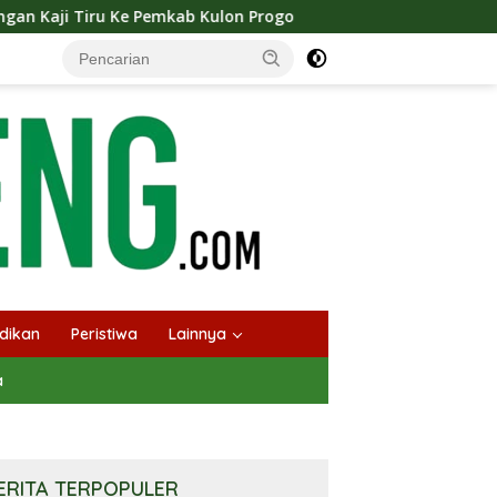
b Kulon Progo
Langsungkan Kaji Tiru, Bupati Bantul 
dikan
Peristiwa
Lainnya
a
ERITA TERPOPULER