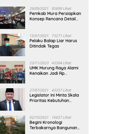
29/09/2021
85699 Lihat
Pemkab Mura Persiapkan
Konsep Rencana Detail
Tata Ruang Perkotaan
Puruk Cahu
15/07/2021
73271 Lihat
Pelaku Balap Liar Harus
Ditindak Tegas
23/11/2023
43504 Lihat
UMK Murung Raya Alami
Kenaikan Jadi Rp
3.562.377
27/07/2021
43257 Lihat
Legislator Ini Minta Skala
Prioritas Kebutuhan
Oksigen untuk Medis
02/10/2021
16657 Lihat
Begini Kronologi
Terbakarnya Bangunan
Walet Yang Berada di