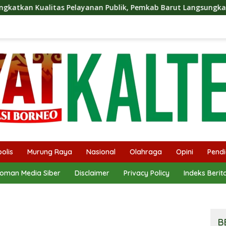
yanan Publik, Pemkab Barut Langsungkan Kunjungan Kaji Tiru 
olis
Murung Raya
Nasional
Olahraga
Opini
Pendi
oman Media Siber
Disclaimer
Privacy Policy
Indeks Berit
B