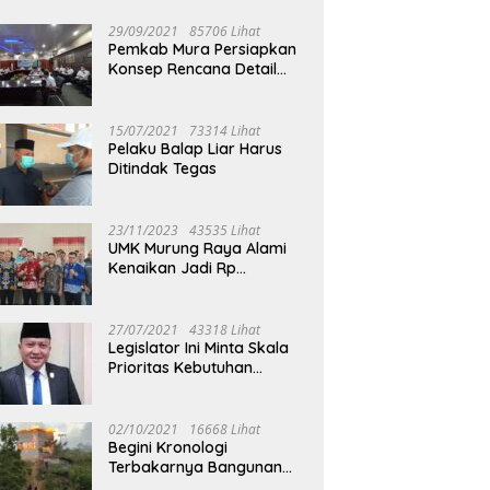
29/09/2021
85706 Lihat
Pemkab Mura Persiapkan
Konsep Rencana Detail
Tata Ruang Perkotaan
Puruk Cahu
15/07/2021
73314 Lihat
Pelaku Balap Liar Harus
Ditindak Tegas
23/11/2023
43535 Lihat
UMK Murung Raya Alami
Kenaikan Jadi Rp
3.562.377
27/07/2021
43318 Lihat
Legislator Ini Minta Skala
Prioritas Kebutuhan
Oksigen untuk Medis
02/10/2021
16668 Lihat
Begini Kronologi
Terbakarnya Bangunan
Walet Yang Berada di