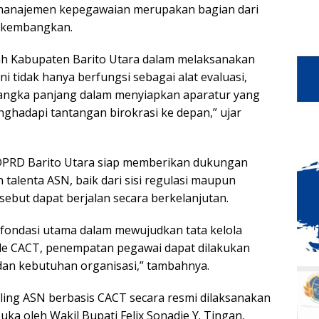
 manajemen kepegawaian merupakan bagian dari
dikembangkan.
tah Kabupaten Barito Utara dalam melaksanakan
i tidak hanya berfungsi sebagai alat evaluasi,
 jangka panjang dalam menyiapkan aparatur yang
enghadapi tantangan birokrasi ke depan,” ujar
 DPRD Barito Utara siap memberikan dukungan
alenta ASN, baik dari sisi regulasi maupun
ebut dapat berjalan secara berkelanjutan.
fondasi utama dalam mewujudkan tata kelola
de CACT, penempatan pegawai dapat dilakukan
dan kebutuhan organisasi,” tambahnya.
iling ASN berbasis CACT secara resmi dilaksanakan
ka oleh Wakil Bupati Felix Sonadie Y. Tingan,