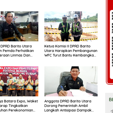
DPRD Barito Utara
Ketua Komisi II DPRD Barito
n Pemda Perhatikan
Utara Harapkan Pembangunan
eraan Linmas Dan
WFC Turut Bantu Kembangkan
osyandu Kelurahan
UMKM
B
a Batara Expo, Waket
Anggota DPRD Barito Utara
arap Tingkatkan
Dorong Pemerintah Ambil
1
uhan Perekonomian
Langkah Antisipasi Dampak