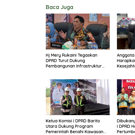
Baca Juga
Hj Mery Rukaini Tegaskan
Anggota 
DPRD Turut Dukung
Harapka
Pembangunan Infrastruktur
Kesejaht
Guna Pertumbuhan Ekonomi
Kader P
Daerah
Lanjas
Ketua Komisi I DPRD Barito
Dibukany
Utara Dukung Program
I DPRD H
Pemerintah Benahi Kawasan
Pertumb