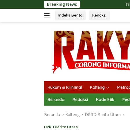
Langsung
Breaking News
Tingkatkan Kualitas Pela
ke
konten
Indeks Berita
Redaksi
Hukum & Kriminal
Kalteng
Metrop
Beranda
Redaksi
Kode Etik
Ped
Beranda
Kalteng
DPRD Barito Utara
DPRD Barito Utara