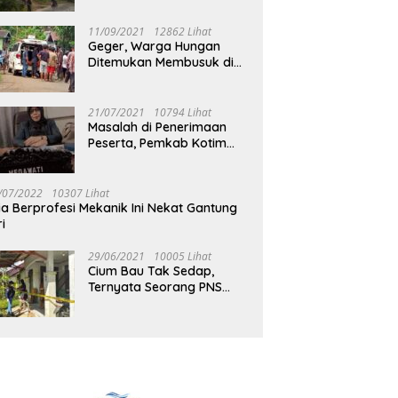
Jalan Muara Tuhup
11/09/2021
12862 Lihat
Geger, Warga Hungan
Ditemukan Membusuk di
Rumah
21/07/2021
10794 Lihat
Masalah di Penerimaan
Peserta, Pemkab Kotim
Harus Cari Solusi
/07/2022
10307 Lihat
ia Berprofesi Mekanik Ini Nekat Gantung
ri
29/06/2021
10005 Lihat
Cium Bau Tak Sedap,
Ternyata Seorang PNS
Aktif di Mura Tewas di
Rumah Kopel