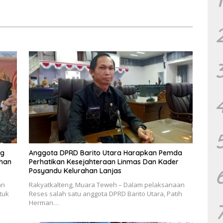
PHK Sektor Tambang
ng
Anggota DPRD Barito Utara Harapkan Pemda
uhan
Perhatikan Kesejahteraan Linmas Dan Kader
Posyandu Kelurahan Lanjas
an
Rakyatkalteng, Muara Teweh – Dalam pelaksanaan
tuk
Reses salah satu anggota DPRD Barito Utara, Patih
Herman…