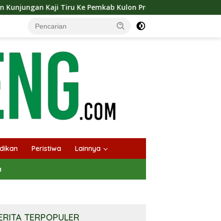
Ke Pemkab Kulon Progo
Langsungkan Kaji Tiru, Bupati 
dikan
Peristiwa
Lainnya
a
ERITA TERPOPULER