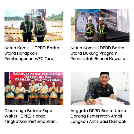
Guna Pertumbuhan Ekonomi
Kader Posyandu Kelurahan
Daerah
Lanjas
Ketua Komisi II DPRD Barito
Ketua Komisi I DPRD Barito
Utara Harapkan
Utara Dukung Program
Pembangunan WFC Turut
Pemerintah Benahi Kawasan
Bantu Kembangkan UMKM
Kumuh
Dibukanya Batara Expo,
Anggota DPRD Barito Utara
Waket I DPRD Harap
Dorong Pemerintah Ambil
Tingkatkan Pertumbuhan
Langkah Antisipasi Dampak
Perekonomian UKM
PHK Sektor Tambang