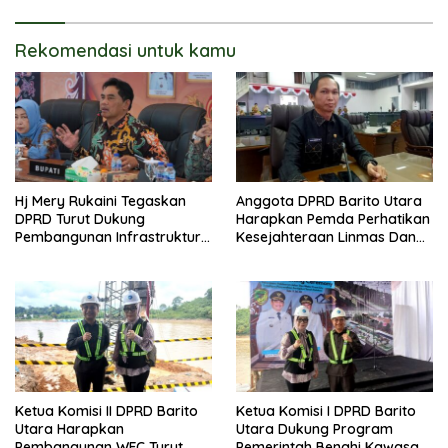
Rekomendasi untuk kamu
Hj Mery Rukaini Tegaskan
Anggota DPRD Barito Utara
DPRD Turut Dukung
Harapkan Pemda Perhatikan
Pembangunan Infrastruktur
Kesejahteraan Linmas Dan
Guna Pertumbuhan Ekonomi
Kader Posyandu Kelurahan
Daerah
Lanjas
Ketua Komisi II DPRD Barito
Ketua Komisi I DPRD Barito
Utara Harapkan
Utara Dukung Program
Pembangunan WFC Turut
Pemerintah Benahi Kawasan