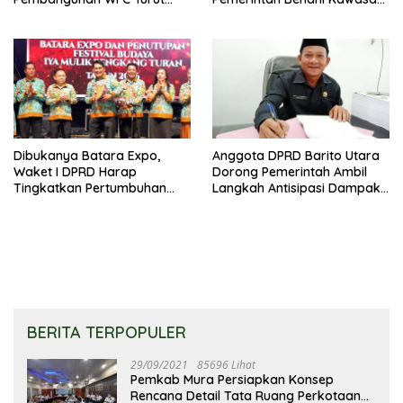
Bantu Kembangkan UMKM
Kumuh
Dibukanya Batara Expo,
Anggota DPRD Barito Utara
Waket I DPRD Harap
Dorong Pemerintah Ambil
Tingkatkan Pertumbuhan
Langkah Antisipasi Dampak
Perekonomian UKM
PHK Sektor Tambang
BERITA TERPOPULER
29/09/2021
85696 Lihat
Pemkab Mura Persiapkan Konsep
Rencana Detail Tata Ruang Perkotaan