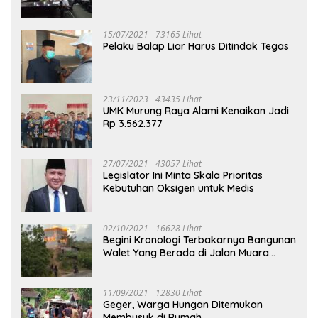
Puruk Cahu
15/07/2021
73165 Lihat
Pelaku Balap Liar Harus Ditindak Tegas
23/11/2023
43435 Lihat
UMK Murung Raya Alami Kenaikan Jadi
Rp 3.562.377
27/07/2021
43057 Lihat
Legislator Ini Minta Skala Prioritas
Kebutuhan Oksigen untuk Medis
02/10/2021
16628 Lihat
Begini Kronologi Terbakarnya Bangunan
Walet Yang Berada di Jalan Muara
Tuhup
11/09/2021
12830 Lihat
Geger, Warga Hungan Ditemukan
Membusuk di Rumah