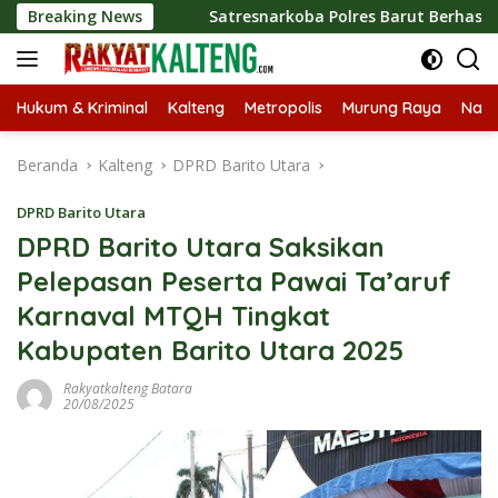
Langsung
tla
Breaking News
Satresnarkoba Polres Barut Berhasil Amankan Seor
ke
konten
Hukum & Kriminal
Kalteng
Metropolis
Murung Raya
Nasi
Beranda
Kalteng
DPRD Barito Utara
DPRD Barito Utara
DPRD Barito Utara Saksikan
Pelepasan Peserta Pawai Ta’aruf
Karnaval MTQH Tingkat
Kabupaten Barito Utara 2025
Rakyatkalteng Batara
20/08/2025