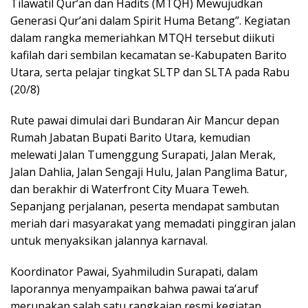
Tilawatil Qur’an dan Hadits (MTQH) Mewujudkan
Generasi Qur’ani dalam Spirit Huma Betang”. Kegiatan
dalam rangka memeriahkan MTQH tersebut diikuti
kafilah dari sembilan kecamatan se-Kabupaten Barito
Utara, serta pelajar tingkat SLTP dan SLTA pada Rabu
(20/8)
Rute pawai dimulai dari Bundaran Air Mancur depan
Rumah Jabatan Bupati Barito Utara, kemudian
melewati Jalan Tumenggung Surapati, Jalan Merak,
Jalan Dahlia, Jalan Sengaji Hulu, Jalan Panglima Batur,
dan berakhir di Waterfront City Muara Teweh.
Sepanjang perjalanan, peserta mendapat sambutan
meriah dari masyarakat yang memadati pinggiran jalan
untuk menyaksikan jalannya karnaval.
Koordinator Pawai, Syahmiludin Surapati, dalam
laporannya menyampaikan bahwa pawai ta’aruf
merupakan salah satu rangkaian resmi kegiatan