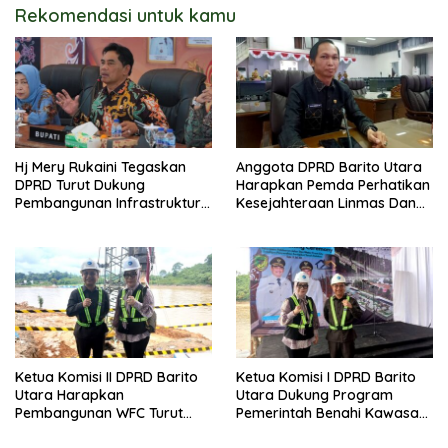
Rekomendasi untuk kamu
Hj Mery Rukaini Tegaskan
Anggota DPRD Barito Utara
DPRD Turut Dukung
Harapkan Pemda Perhatikan
Pembangunan Infrastruktur
Kesejahteraan Linmas Dan
Guna Pertumbuhan Ekonomi
Kader Posyandu Kelurahan
Daerah
Lanjas
Ketua Komisi II DPRD Barito
Ketua Komisi I DPRD Barito
Utara Harapkan
Utara Dukung Program
Pembangunan WFC Turut
Pemerintah Benahi Kawasan
Bantu Kembangkan UMKM
Kumuh