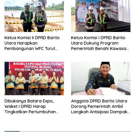
Ketua Komisi II DPRD Barito
Ketua Komisi I DPRD Barito
Utara Harapkan
Utara Dukung Program
Pembangunan WFC Turut
Pemerintah Benahi Kawasan
Bantu Kembangkan UMKM
Kumuh
Dibukanya Batara Expo,
Anggota DPRD Barito Utara
Waket I DPRD Harap
Dorong Pemerintah Ambil
Tingkatkan Pertumbuhan
Langkah Antisipasi Dampak
Perekonomian UKM
PHK Sektor Tambang