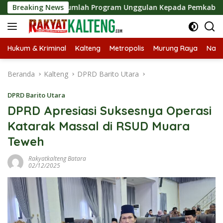
Langsung
parkan Sejumlah Program Unggulan Kepada Pemkab Barut
Breaking News
ke
konten
Hukum & Kriminal
Kalteng
Metropolis
Murung Raya
Nasi
Beranda
Kalteng
DPRD Barito Utara
DPRD Barito Utara
DPRD Apresiasi Suksesnya Operasi
Katarak Massal di RSUD Muara
Teweh
Rakyatkalteng Batara
02/12/2025