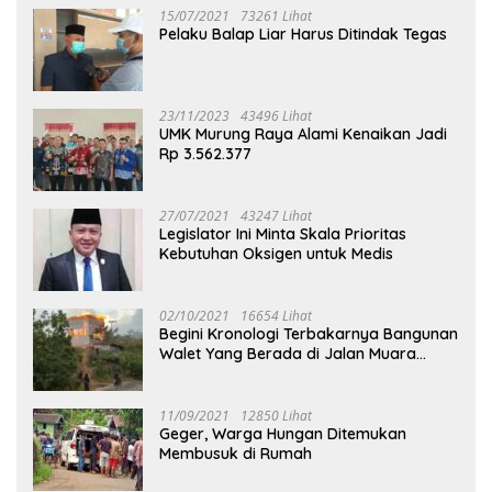
15/07/2021
73261 Lihat
Pelaku Balap Liar Harus Ditindak Tegas
23/11/2023
43496 Lihat
UMK Murung Raya Alami Kenaikan Jadi
Rp 3.562.377
27/07/2021
43247 Lihat
Legislator Ini Minta Skala Prioritas
Kebutuhan Oksigen untuk Medis
02/10/2021
16654 Lihat
Begini Kronologi Terbakarnya Bangunan
Walet Yang Berada di Jalan Muara
Tuhup
11/09/2021
12850 Lihat
Geger, Warga Hungan Ditemukan
Membusuk di Rumah