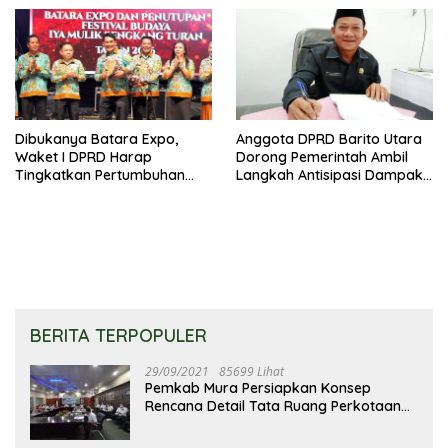
Dibukanya Batara Expo,
Anggota DPRD Barito Utara
Waket I DPRD Harap
Dorong Pemerintah Ambil
Tingkatkan Pertumbuhan
Langkah Antisipasi Dampak
Perekonomian UKM
PHK Sektor Tambang
BERITA TERPOPULER
29/09/2021
85699 Lihat
Pemkab Mura Persiapkan Konsep
Rencana Detail Tata Ruang Perkotaan
Puruk Cahu