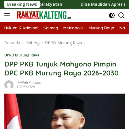
Langsung
onomi Kerakyatan
Breaking News
Dina Maulidah Apresiasi Festival Jaj
ke
konten
Hukum & Kriminal
Kalteng
Metropolis
Murung Raya
Nasi
Beranda
Kalteng
DPRD Murung Raya
DPRD Murung Raya
DPP PKB Tunjuk Mahyono Pimpin
DPC PKB Murung Raya 2026–2030
Hafifah Solehah
12/06/2026