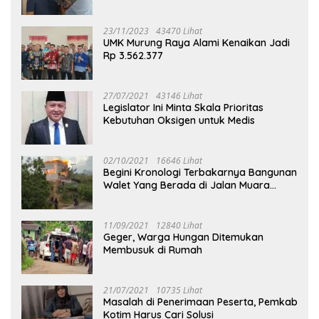
23/11/2023
43470 Lihat
UMK Murung Raya Alami Kenaikan Jadi
Rp 3.562.377
27/07/2021
43146 Lihat
Legislator Ini Minta Skala Prioritas
Kebutuhan Oksigen untuk Medis
02/10/2021
16646 Lihat
Begini Kronologi Terbakarnya Bangunan
Walet Yang Berada di Jalan Muara
Tuhup
11/09/2021
12840 Lihat
Geger, Warga Hungan Ditemukan
Membusuk di Rumah
21/07/2021
10735 Lihat
Masalah di Penerimaan Peserta, Pemkab
Kotim Harus Cari Solusi