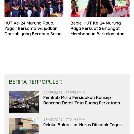
HUT Ke-24 Murung Raya,
Bebie: HUT Ke-24 Murung
Yoga : Bersama Wujudkan
Raya Perkuat Semangat
Daerah yang Berdaya Saing
Membangun Berkelanjutan
BERITA TERPOPULER
29/09/2021
85698 Lihat
Pemkab Mura Persiapkan Konsep
Rencana Detail Tata Ruang Perkotaan
Puruk Cahu
15/07/2021
73219 Lihat
Pelaku Balap Liar Harus Ditindak Tegas