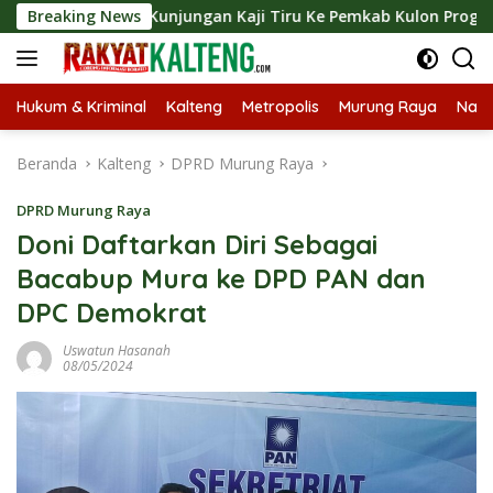
Langsung
gkan Kunjungan Kaji Tiru Ke Pemkab Kulon Progo
Breaking News
Lang
ke
konten
Hukum & Kriminal
Kalteng
Metropolis
Murung Raya
Nasi
Beranda
Kalteng
DPRD Murung Raya
DPRD Murung Raya
Doni Daftarkan Diri Sebagai
Bacabup Mura ke DPD PAN dan
DPC Demokrat
Uswatun Hasanah
08/05/2024