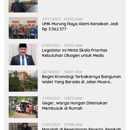
23/11/2023
43560 Lihat
UMK Murung Raya Alami Kenaikan Jadi
Rp 3.562.377
27/07/2021
43355 Lihat
Legislator Ini Minta Skala Prioritas
Kebutuhan Oksigen untuk Medis
02/10/2021
16681 Lihat
Begini Kronologi Terbakarnya Bangunan
Walet Yang Berada di Jalan Muara
Tuhup
11/09/2021
12875 Lihat
Geger, Warga Hungan Ditemukan
Membusuk di Rumah
21/07/2021
10799 Lihat
Masalah di Penerimaan Peserta, Pemkab