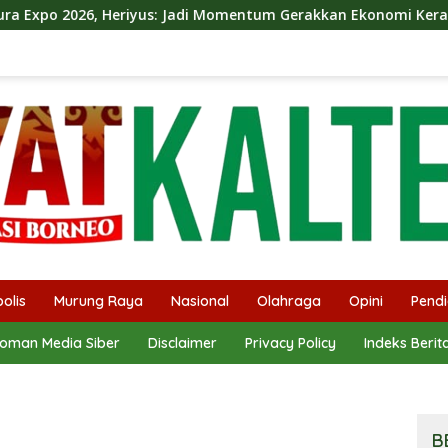
: Jadi Momentum Gerakkan Ekonomi Kerakyatan
Dina Ma
olis
Murung Raya
Nasional
Olahraga
Opini
Pendi
oman Media Siber
Disclaimer
Privacy Policy
Indeks Berit
B