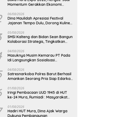
Momentum Gerakkan Ekonomi
Kerakyatan
2
06/08/2026
Dina Maulidah Apresiasi Festival
Jajanan Tempo Dulu, Dorong Kuliner
Tradisional Tetap Lestari
3
05/08/2026
SMSI Kalteng dan Bidan Sean Bangun
Kolaborasi Strategis, Tingkatkan
Edukasi Publik tentang Peran DPD RI
4
04/08/2026
Masuknya Musim Kemarau PT Pada
Idi Langsungkan Sosialisasi
Himbauan Karhutla
5
04/08/2026
Satresnarkoba Polres Barut Berhasil
Amankan Seorang Pria Siap Edarkan
Narkotika Jenis Sabu Seberat 5,05
Gram
6
01/08/2026
Iringi Pembacaan UUD 1945 di HUT
ke-24 Mura, Rumiadi : Masyarakat
Punya Andil Wujudkan Pembangunan
yang Lebih Besar
7
01/08/2026
Hadiri HUT Mura, Dina Ajak Warga
Dukung Pembangunan