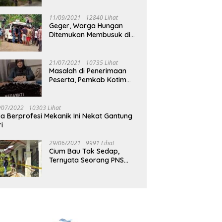
Jalan Muara Tuhup
11/09/2021
12840 Lihat
Geger, Warga Hungan
Ditemukan Membusuk di
Rumah
21/07/2021
10735 Lihat
Masalah di Penerimaan
Peserta, Pemkab Kotim
Harus Cari Solusi
/07/2022
10303 Lihat
ia Berprofesi Mekanik Ini Nekat Gantung
ri
29/06/2021
9991 Lihat
Cium Bau Tak Sedap,
Ternyata Seorang PNS
Aktif di Mura Tewas di
Rumah Kopel