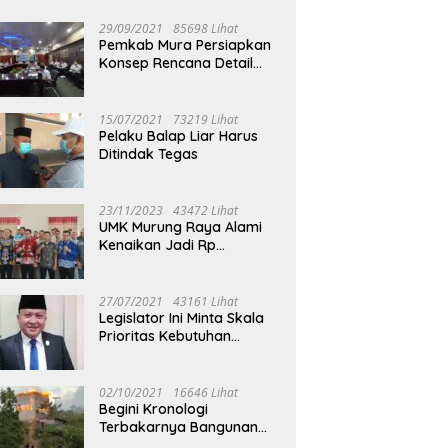
29/09/2021
85698 Lihat
Pemkab Mura Persiapkan
Konsep Rencana Detail
Tata Ruang Perkotaan
Puruk Cahu
15/07/2021
73219 Lihat
Pelaku Balap Liar Harus
Ditindak Tegas
23/11/2023
43472 Lihat
UMK Murung Raya Alami
Kenaikan Jadi Rp
3.562.377
27/07/2021
43161 Lihat
Legislator Ini Minta Skala
Prioritas Kebutuhan
Oksigen untuk Medis
02/10/2021
16646 Lihat
Begini Kronologi
Terbakarnya Bangunan
Walet Yang Berada di