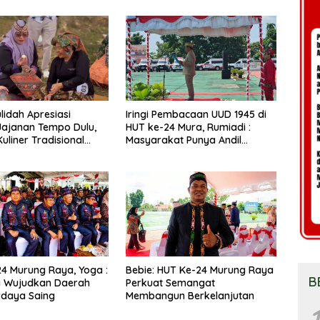
lidah Apresiasi
Iringi Pembacaan UUD 1945 di
 Jajanan Tempo Dulu,
HUT ke-24 Mura, Rumiadi :
uliner Tradisional
Masyarakat Punya Andil
tari
Wujudkan Pembangunan yang
Lebih Besar
4 Murung Raya, Yoga :
Bebie: HUT Ke-24 Murung Raya
B
 Wujudkan Daerah
Perkuat Semangat
rdaya Saing
Membangun Berkelanjutan
1