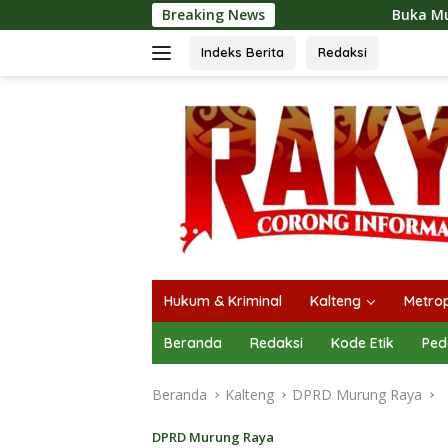
Langsung
Breaking News
Buka Mura Expo 2026, Heriyus
ke
konten
Indeks Berita
Redaksi
Hukum & Kriminal
Kalteng
Metrop
Beranda
Redaksi
Kode Etik
Ped
Beranda
Kalteng
DPRD Murung Raya
DPRD Murung Raya