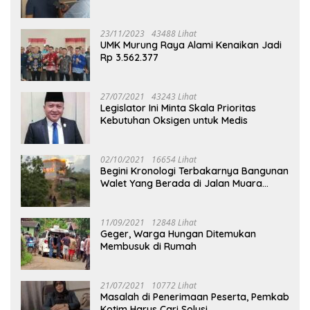
23/11/2023
43488 Lihat
UMK Murung Raya Alami Kenaikan Jadi
Rp 3.562.377
27/07/2021
43243 Lihat
Legislator Ini Minta Skala Prioritas
Kebutuhan Oksigen untuk Medis
02/10/2021
16654 Lihat
Begini Kronologi Terbakarnya Bangunan
Walet Yang Berada di Jalan Muara
Tuhup
11/09/2021
12848 Lihat
Geger, Warga Hungan Ditemukan
Membusuk di Rumah
21/07/2021
10772 Lihat
Masalah di Penerimaan Peserta, Pemkab
Kotim Harus Cari Solusi