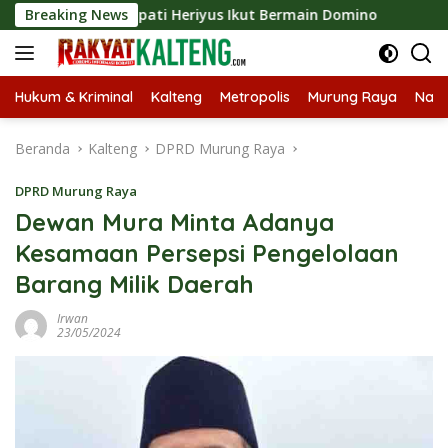
Langsung
o 2026, Bupati Heriyus Ikut Bermain Domino
Breaking News
Tekan Stu
ke
konten
Hukum & Kriminal
Kalteng
Metropolis
Murung Raya
Nasi
Beranda
Kalteng
DPRD Murung Raya
DPRD Murung Raya
Dewan Mura Minta Adanya
Kesamaan Persepsi Pengelolaan
Barang Milik Daerah
Irwan
23/05/2024