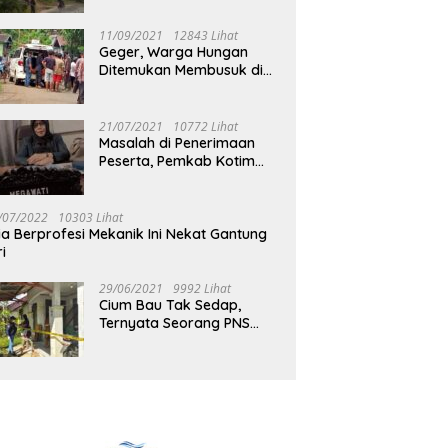
Jalan Muara Tuhup
11/09/2021
12843 Lihat
Geger, Warga Hungan
Ditemukan Membusuk di
Rumah
21/07/2021
10772 Lihat
Masalah di Penerimaan
Peserta, Pemkab Kotim
Harus Cari Solusi
/07/2022
10303 Lihat
ia Berprofesi Mekanik Ini Nekat Gantung
ri
29/06/2021
9992 Lihat
Cium Bau Tak Sedap,
Ternyata Seorang PNS
Aktif di Mura Tewas di
Rumah Kopel