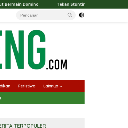
no
Tekan Stunting, Heriyus Ajak Masyarakat Cegah Pern
dikan
Peristiwa
Lainnya
a
ERITA TERPOPULER