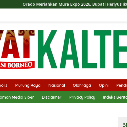
Meriahkan Mura Expo 2026, Bupati Heriyus Ikut Bermain Domi
olis
Murung Raya
Nasional
Olahraga
Opini
Pendi
oman Media Siber
Disclaimer
Privacy Policy
Indeks Berit
B