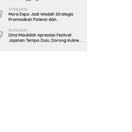
8
07/08/2026
Mura Expo Jadi Wadah Strategis
Promosikan Potensi dan
Pembangunan Daerah
9
06/08/2026
Dina Maulidah Apresiasi Festival
Jajanan Tempo Dulu, Dorong Kuliner
Tradisional Tetap Lestari