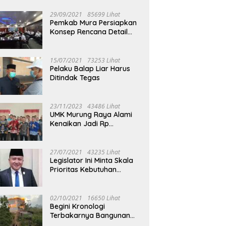
29/09/2021
85699 Lihat
Pemkab Mura Persiapkan
Konsep Rencana Detail
Tata Ruang Perkotaan
Puruk Cahu
15/07/2021
73253 Lihat
Pelaku Balap Liar Harus
Ditindak Tegas
23/11/2023
43486 Lihat
UMK Murung Raya Alami
Kenaikan Jadi Rp
3.562.377
27/07/2021
43235 Lihat
Legislator Ini Minta Skala
Prioritas Kebutuhan
Oksigen untuk Medis
02/10/2021
16650 Lihat
Begini Kronologi
Terbakarnya Bangunan
Walet Yang Berada di