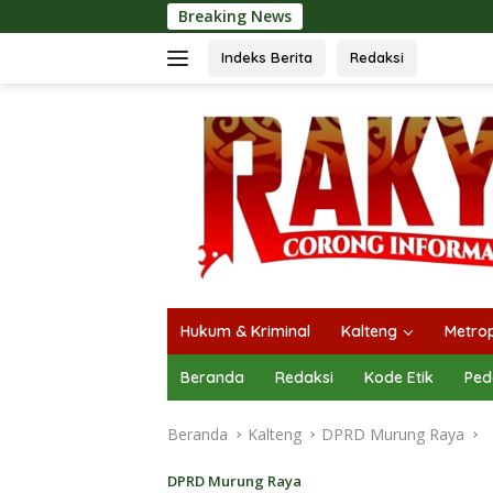
Langsung
Breaking News
Orado 
ke
konten
Indeks Berita
Redaksi
Hukum & Kriminal
Kalteng
Metrop
Beranda
Redaksi
Kode Etik
Ped
Beranda
Kalteng
DPRD Murung Raya
DPRD Murung Raya