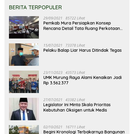
BERITA TERPOPULER
29/09/2021
85722 Lihat
Pemkab Mura Persiapkan Konsep
Rencana Detail Tata Ruang Perkotaan
Puruk Cahu
15/07/2021
73378 Lihat
Pelaku Balap Liar Harus Ditindak Tegas
23/11/2023
43573 Lihat
UMK Murung Raya Alami Kenaikan Jadi
Rp 3.562.377
27/07/2021
43382 Lihat
Legislator Ini Minta Skala Prioritas
Kebutuhan Oksigen untuk Medis
02/10/2021
16711 Lihat
Begini Kronologi Terbakarnya Bangunan