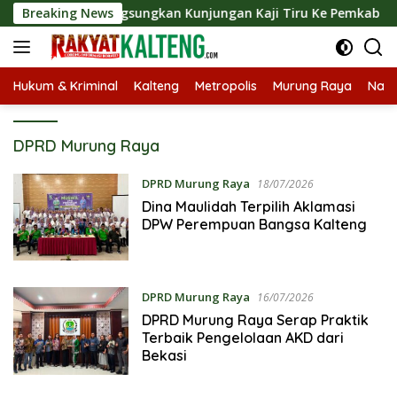
Langsung
 Barut Langsungkan Kunjungan Kaji Tiru Ke Pemkab Kulon Prog
Breaking News
ke
konten
Hukum & Kriminal
Kalteng
Metropolis
Murung Raya
Nasi
DPRD Murung Raya
DPRD Murung Raya
18/07/2026
Dina Maulidah Terpilih Aklamasi
DPW Perempuan Bangsa Kalteng
DPRD Murung Raya
16/07/2026
DPRD Murung Raya Serap Praktik
Terbaik Pengelolaan AKD dari
Bekasi