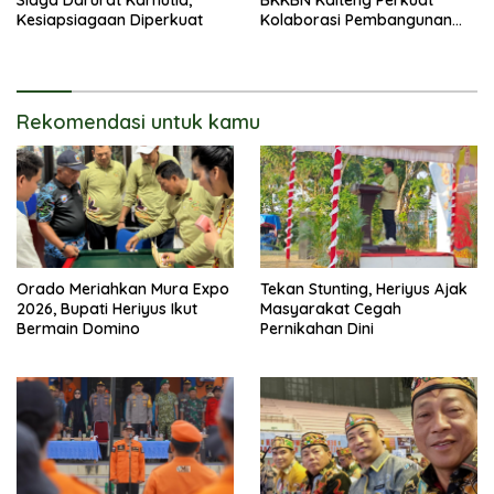
Siaga Darurat Karhutla,
BKKBN Kalteng Perkuat
Kesiapsiagaan Diperkuat
Kolaborasi Pembangunan
Keluarga
Rekomendasi untuk kamu
Orado Meriahkan Mura Expo
Tekan Stunting, Heriyus Ajak
2026, Bupati Heriyus Ikut
Masyarakat Cegah
Bermain Domino
Pernikahan Dini