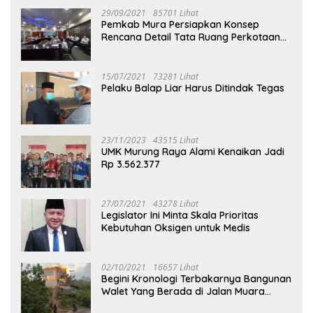
29/09/2021
85701 Lihat
Pemkab Mura Persiapkan Konsep
Rencana Detail Tata Ruang Perkotaan
Puruk Cahu
15/07/2021
73281 Lihat
Pelaku Balap Liar Harus Ditindak Tegas
23/11/2023
43515 Lihat
UMK Murung Raya Alami Kenaikan Jadi
Rp 3.562.377
27/07/2021
43278 Lihat
Legislator Ini Minta Skala Prioritas
Kebutuhan Oksigen untuk Medis
02/10/2021
16657 Lihat
Begini Kronologi Terbakarnya Bangunan
Walet Yang Berada di Jalan Muara
Tuhup