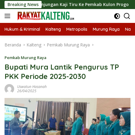
Langsung
gkan Kunjungan Kaji Tiru Ke Pemkab Kulon Progo
Breaking News
Lang
ke
konten
Hukum & Kriminal
Kalteng
Metropolis
Murung Raya
Nasi
Beranda
Kalteng
Pemkab Murung Raya
Pemkab Murung Raya
Bupati Mura Lantik Pengurus TP
PKK Periode 2025-2030
Uswatun Hasanah
26/04/2025