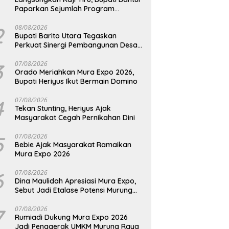
Paparkan Sejumlah Program
Unggulan Kepada Pemkab Barut
2
08/08/2026
Bupati Barito Utara Tegaskan
Perkuat Sinergi Pembangunan Desa
dan Kelurahan Serta Kesiapan
Hadapi Potensi Karhutla
3
07/08/2026
Orado Meriahkan Mura Expo 2026,
Bupati Heriyus Ikut Bermain Domino
4
07/08/2026
Tekan Stunting, Heriyus Ajak
Masyarakat Cegah Pernikahan Dini
5
07/08/2026
Bebie Ajak Masyarakat Ramaikan
Mura Expo 2026
6
07/08/2026
Dina Maulidah Apresiasi Mura Expo,
Sebut Jadi Etalase Potensi Murung
Raya
7
07/08/2026
Rumiadi Dukung Mura Expo 2026
Jadi Penggerak UMKM Murung Raya