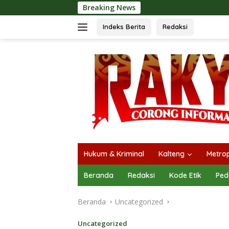
Langsung
Breaking News
Langsungkan Ka
ke
konten
Indeks Berita
Redaksi
Hukum & Kriminal
Kalteng
Metrop
Beranda
Redaksi
Kode Etik
Ped
Beranda
Uncategorized
Uncategorized