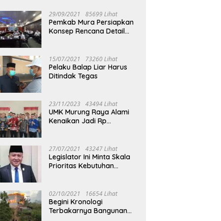
29/09/2021
85699 Lihat
Pemkab Mura Persiapkan
Konsep Rencana Detail
Tata Ruang Perkotaan
Puruk Cahu
15/07/2021
73260 Lihat
Pelaku Balap Liar Harus
Ditindak Tegas
23/11/2023
43494 Lihat
UMK Murung Raya Alami
Kenaikan Jadi Rp
3.562.377
27/07/2021
43247 Lihat
Legislator Ini Minta Skala
Prioritas Kebutuhan
Oksigen untuk Medis
02/10/2021
16654 Lihat
Begini Kronologi
Terbakarnya Bangunan
Walet Yang Berada di