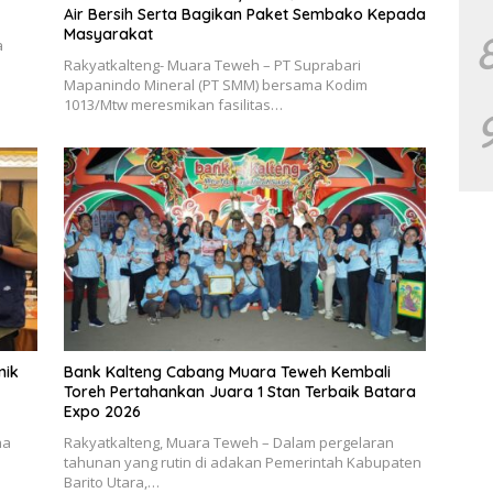
Air Bersih Serta Bagikan Paket Sembako Kepada
Masyarakat
a
Rakyatkalteng- Muara Teweh – PT Suprabari
Mapanindo Mineral (PT SMM) bersama Kodim
1013/Mtw meresmikan fasilitas…
nik
Bank Kalteng Cabang Muara Teweh Kembali
Toreh Pertahankan Juara 1 Stan Terbaik Batara
Expo 2026
ha
Rakyatkalteng, Muara Teweh – Dalam pergelaran
tahunan yang rutin di adakan Pemerintah Kabupaten
Barito Utara,…