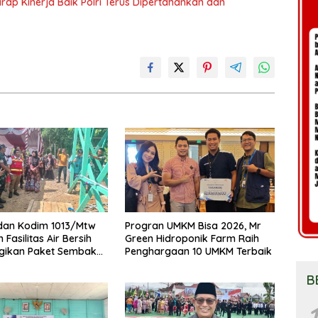
ap Kinerja Baik Polri Terus Dipertahankan dan
dan Kodim 1013/Mtw
Progran UMKM Bisa 2026, Mr
Fasilitas Air Bersih
Green Hidroponik Farm Raih
agikan Paket Sembako
Penghargaan 10 UMKM Terbaik
Masyarakat
B
1