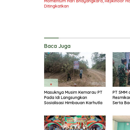
Momentum Hari Bhayangkara, Rejikinoor Har
Ditingkatkan
Baca Juga
Masuknya Musim Kemarau PT
PT SMM 
Pada Idi Langsungkan
Resmikan 
Sosialisasi Himbauan Karhutla
Serta B
Kepada 