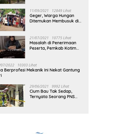
Jalan Muara Tuhup
11/09/2021
12849 Lihat
Geger, Warga Hungan
Ditemukan Membusuk di
Rumah
21/07/2021
10775 Lihat
Masalah di Penerimaan
Peserta, Pemkab Kotim
Harus Cari Solusi
/07/2022
10303 Lihat
ia Berprofesi Mekanik Ini Nekat Gantung
ri
29/06/2021
9992 Lihat
Cium Bau Tak Sedap,
Ternyata Seorang PNS
Aktif di Mura Tewas di
Rumah Kopel