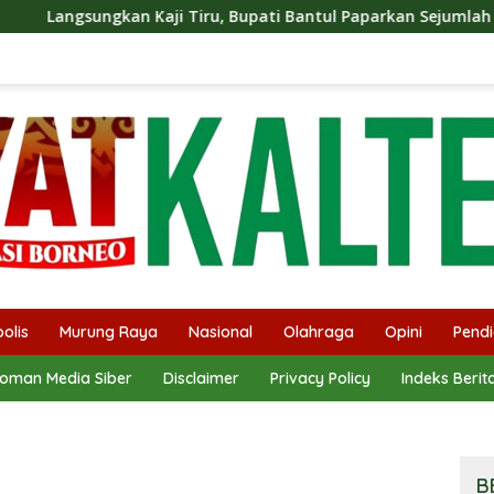
ji Tiru, Bupati Bantul Paparkan Sejumlah Program Unggulan 
olis
Murung Raya
Nasional
Olahraga
Opini
Pendi
oman Media Siber
Disclaimer
Privacy Policy
Indeks Berit
B