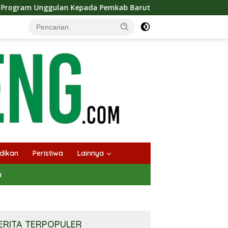
Kepada Pemkab Barut
Bupati Barito Utara Tegaskan Per
dikan
Peristiwa
Lainnya
a
ERITA TERPOPULER