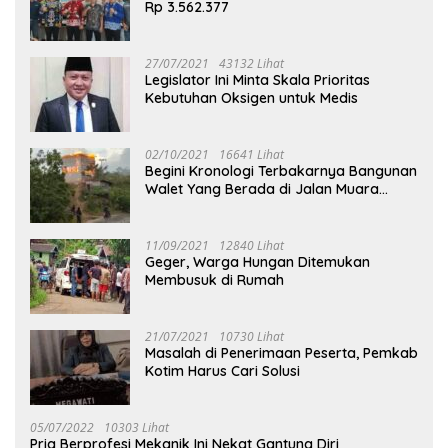
Rp 3.562.377
27/07/2021
43132 Lihat
Legislator Ini Minta Skala Prioritas
Kebutuhan Oksigen untuk Medis
02/10/2021
16641 Lihat
Begini Kronologi Terbakarnya Bangunan
Walet Yang Berada di Jalan Muara
Tuhup
11/09/2021
12840 Lihat
Geger, Warga Hungan Ditemukan
Membusuk di Rumah
21/07/2021
10730 Lihat
Masalah di Penerimaan Peserta, Pemkab
Kotim Harus Cari Solusi
05/07/2022
10303 Lihat
Pria Berprofesi Mekanik Ini Nekat Gantung Diri