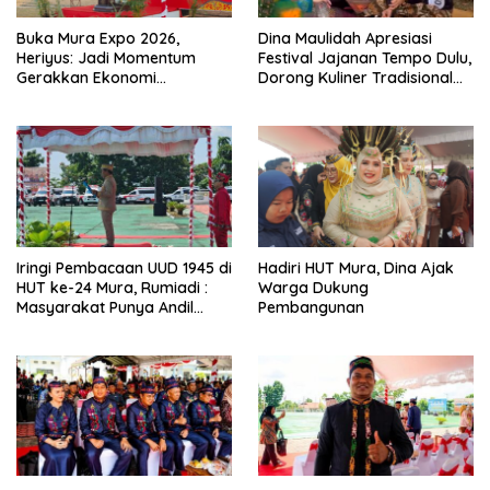
Buka Mura Expo 2026,
Dina Maulidah Apresiasi
Heriyus: Jadi Momentum
Festival Jajanan Tempo Dulu,
Gerakkan Ekonomi
Dorong Kuliner Tradisional
Kerakyatan
Tetap Lestari
Iringi Pembacaan UUD 1945 di
Hadiri HUT Mura, Dina Ajak
HUT ke-24 Mura, Rumiadi :
Warga Dukung
Masyarakat Punya Andil
Pembangunan
Wujudkan Pembangunan
yang Lebih Besar