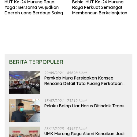
HUT Ke-24 Murung Raya,
Bebie: HUT Ke-24 Murung
Yoga : Bersama Wujudkan
Raya Perkuat Semangat
Daerah yang Berdaya Saing
Membangun Berkelanjutan
BERITA TERPOPULER
29/09/2021
85698 Lihat
Pemkab Mura Persiapkan Konsep
Rencana Detail Tata Ruang Perkotaan
Puruk Cahu
15/07/2021
73212 Lihat
Pelaku Balap Liar Harus Ditindak Tegas
23/11/2023
43467 Lihat
UMK Murung Raya Alami Kenaikan Jadi