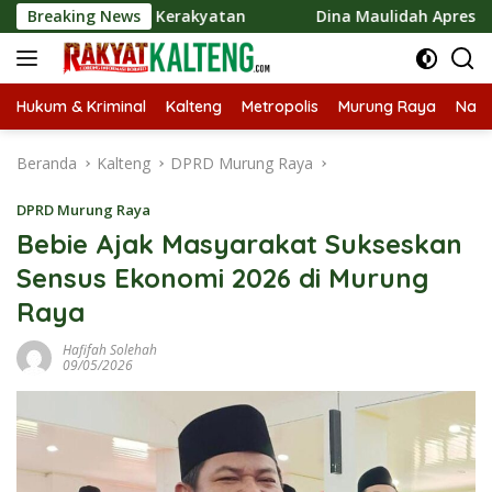
Langsung
n Ekonomi Kerakyatan
Breaking News
Dina Maulidah Apresiasi Festival
ke
konten
Hukum & Kriminal
Kalteng
Metropolis
Murung Raya
Nasi
Beranda
Kalteng
DPRD Murung Raya
DPRD Murung Raya
Bebie Ajak Masyarakat Sukseskan
Sensus Ekonomi 2026 di Murung
Raya
Hafifah Solehah
09/05/2026