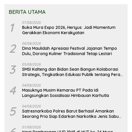
BERITA UTAMA
1
07/08/2026
Buka Mura Expo 2026, Heriyus: Jadi Momentum
Gerakkan Ekonomi Kerakyatan
2
06/08/2026
Dina Maulidah Apresiasi Festival Jajanan Tempo
Dulu, Dorong Kuliner Tradisional Tetap Lestari
3
05/08/2026
SMSI Kalteng dan Bidan Sean Bangun Kolaborasi
Strategis, Tingkatkan Edukasi Publik tentang Peran
DPD RI
4
04/08/2026
Masuknya Musim Kemarau PT Pada Idi
Langsungkan Sosialisasi Himbauan Karhutla
5
04/08/2026
Satresnarkoba Polres Barut Berhasil Amankan
Seorang Pria Siap Edarkan Narkotika Jenis Sabu
Seberat 5,05 Gram
01/08/2026