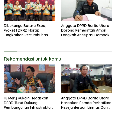
Dibukanya Batara Expo,
Anggota DPRD Barito Utara
Waket I DPRD Harap
Dorong Pemerintah Ambil
Tingkatkan Pertumbuhan
Langkah Antisipasi Dampak
Perekonomian UKM
PHK Sektor Tambang
Rekomendasi untuk kamu
Hj Mery Rukaini Tegaskan
Anggota DPRD Barito Utara
DPRD Turut Dukung
Harapkan Pemda Perhatikan
Pembangunan Infrastruktur
Kesejahteraan Linmas Dan
Guna Pertumbuhan Ekonomi
Kader Posyandu Kelurahan