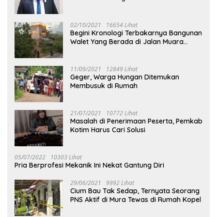
02/10/2021
16654 Lihat
Begini Kronologi Terbakarnya Bangunan
Walet Yang Berada di Jalan Muara
Tuhup
11/09/2021
12849 Lihat
Geger, Warga Hungan Ditemukan
Membusuk di Rumah
21/07/2021
10772 Lihat
Masalah di Penerimaan Peserta, Pemkab
Kotim Harus Cari Solusi
05/07/2022
10303 Lihat
Pria Berprofesi Mekanik Ini Nekat Gantung Diri
29/06/2021
9992 Lihat
Cium Bau Tak Sedap, Ternyata Seorang
PNS Aktif di Mura Tewas di Rumah Kopel