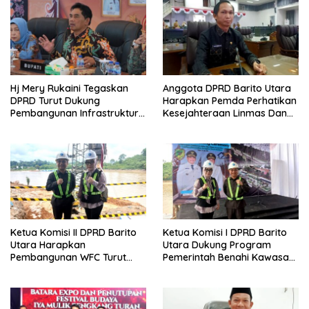
Hj Mery Rukaini Tegaskan
Anggota DPRD Barito Utara
DPRD Turut Dukung
Harapkan Pemda Perhatikan
Pembangunan Infrastruktur
Kesejahteraan Linmas Dan
Guna Pertumbuhan Ekonomi
Kader Posyandu Kelurahan
Daerah
Lanjas
Ketua Komisi II DPRD Barito
Ketua Komisi I DPRD Barito
Utara Harapkan
Utara Dukung Program
Pembangunan WFC Turut
Pemerintah Benahi Kawasan
Bantu Kembangkan UMKM
Kumuh