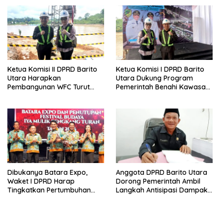
Daerah
Lanjas
Ketua Komisi II DPRD Barito
Ketua Komisi I DPRD Barito
Utara Harapkan
Utara Dukung Program
Pembangunan WFC Turut
Pemerintah Benahi Kawasan
Bantu Kembangkan UMKM
Kumuh
Dibukanya Batara Expo,
Anggota DPRD Barito Utara
Waket I DPRD Harap
Dorong Pemerintah Ambil
Tingkatkan Pertumbuhan
Langkah Antisipasi Dampak
Perekonomian UKM
PHK Sektor Tambang