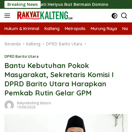
Langsung
026, Bupati Heriyus Ikut Bermain Domino
Breaking News
Tekan Stunti
ke
konten
Hukum & Kriminal
Kalteng
Metropolis
Murung Raya
Nasi
Beranda
Kalteng
DPRD Barito Utara
DPRD Barito Utara
Bantu Kebutuhan Pokok
Masyarakat, Sekretaris Komisi I
DPRD Barito Utara Harapkan
Pemkab Rutin Gelar GPM
Rakyatkalteng Batara
19/06/2026