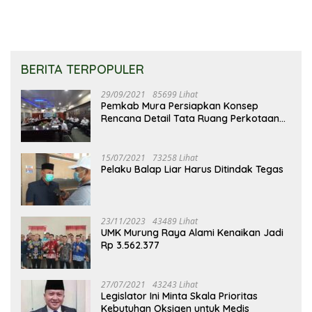
BERITA TERPOPULER
29/09/2021
85699 Lihat
Pemkab Mura Persiapkan Konsep
Rencana Detail Tata Ruang Perkotaan
Puruk Cahu
15/07/2021
73258 Lihat
Pelaku Balap Liar Harus Ditindak Tegas
23/11/2023
43489 Lihat
UMK Murung Raya Alami Kenaikan Jadi
Rp 3.562.377
27/07/2021
43243 Lihat
Legislator Ini Minta Skala Prioritas
Kebutuhan Oksigen untuk Medis