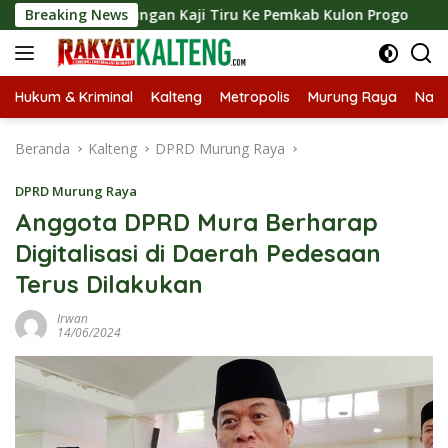
Langsung
 Kunjungan Kaji Tiru Ke Pemkab Kulon Progo
Breaking News
Langsung
ke
konten
Hukum & Kriminal
Kalteng
Metropolis
Murung Raya
Nasi
Beranda
Kalteng
DPRD Murung Raya
DPRD Murung Raya
Anggota DPRD Mura Berharap
Digitalisasi di Daerah Pedesaan
Terus Dilakukan
Irwan
14/06/2024