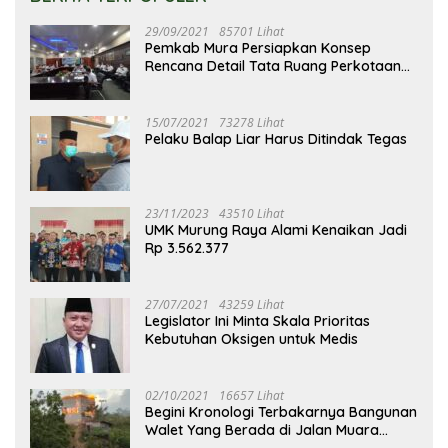
29/09/2021
85701 Lihat
Pemkab Mura Persiapkan Konsep
Rencana Detail Tata Ruang Perkotaan
Puruk Cahu
15/07/2021
73278 Lihat
Pelaku Balap Liar Harus Ditindak Tegas
23/11/2023
43510 Lihat
UMK Murung Raya Alami Kenaikan Jadi
Rp 3.562.377
27/07/2021
43259 Lihat
Legislator Ini Minta Skala Prioritas
Kebutuhan Oksigen untuk Medis
02/10/2021
16657 Lihat
Begini Kronologi Terbakarnya Bangunan
Walet Yang Berada di Jalan Muara
Tuhup