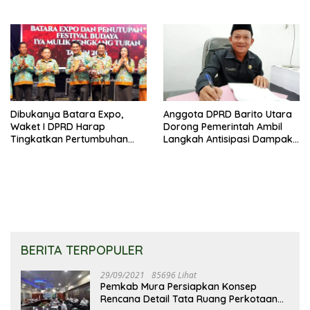
Bantu Kembangkan UMKM
Kumuh
Dibukanya Batara Expo,
Anggota DPRD Barito Utara
Waket I DPRD Harap
Dorong Pemerintah Ambil
Tingkatkan Pertumbuhan
Langkah Antisipasi Dampak
Perekonomian UKM
PHK Sektor Tambang
BERITA TERPOPULER
29/09/2021
85696 Lihat
Pemkab Mura Persiapkan Konsep
Rencana Detail Tata Ruang Perkotaan