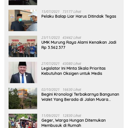
Puruk Cahu
15/07/2021
73177 Lihat
Pelaku Balap Liar Harus Ditindak Tegas
23/11/2023
43442 Lihat
UMK Murung Raya Alami Kenaikan Jadi
Rp 3.562.377
27/07/2021
43080 Lihat
Legislator Ini Minta Skala Prioritas
Kebutuhan Oksigen untuk Medis
02/10/2021
16630 Lihat
Begini Kronologi Terbakarnya Bangunan
Walet Yang Berada di Jalan Muara
Tuhup
11/09/2021
12830 Lihat
Geger, Warga Hungan Ditemukan
Membusuk di Rumah