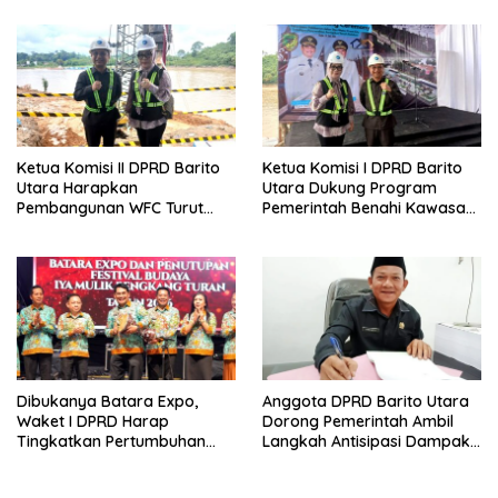
Daerah
Lanjas
Ketua Komisi II DPRD Barito
Ketua Komisi I DPRD Barito
Utara Harapkan
Utara Dukung Program
Pembangunan WFC Turut
Pemerintah Benahi Kawasan
Bantu Kembangkan UMKM
Kumuh
Dibukanya Batara Expo,
Anggota DPRD Barito Utara
Waket I DPRD Harap
Dorong Pemerintah Ambil
Tingkatkan Pertumbuhan
Langkah Antisipasi Dampak
Perekonomian UKM
PHK Sektor Tambang