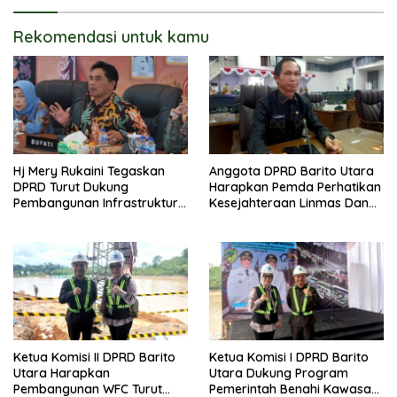
Rekomendasi untuk kamu
Hj Mery Rukaini Tegaskan
Anggota DPRD Barito Utara
DPRD Turut Dukung
Harapkan Pemda Perhatikan
Pembangunan Infrastruktur
Kesejahteraan Linmas Dan
Guna Pertumbuhan Ekonomi
Kader Posyandu Kelurahan
Daerah
Lanjas
Ketua Komisi II DPRD Barito
Ketua Komisi I DPRD Barito
Utara Harapkan
Utara Dukung Program
Pembangunan WFC Turut
Pemerintah Benahi Kawasan