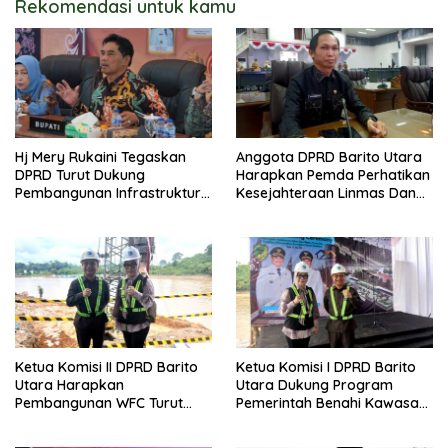
Rekomendasi untuk kamu
Hj Mery Rukaini Tegaskan
Anggota DPRD Barito Utara
DPRD Turut Dukung
Harapkan Pemda Perhatikan
Pembangunan Infrastruktur
Kesejahteraan Linmas Dan
Guna Pertumbuhan Ekonomi
Kader Posyandu Kelurahan
Daerah
Lanjas
Ketua Komisi II DPRD Barito
Ketua Komisi I DPRD Barito
Utara Harapkan
Utara Dukung Program
Pembangunan WFC Turut
Pemerintah Benahi Kawasan
Bantu Kembangkan UMKM
Kumuh