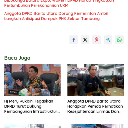
Dibukanya Batara Expo, Waket I DPRD Harap Tingkatkan
Pertumbuhan Perekonomian UKM
Anggota DPRD Barito Utara Dorong Pemerintah Ambil
Langkah Antisipasi Dampak PHK Sektor Tambang
Baca Juga
Hj Mery Rukaini Tegaskan
Anggota DPRD Barito Utara
DPRD Turut Dukung
Harapkan Pemda Perhatikan
Pembangunan Infrastruktur
Kesejahteraan Linmas Dan
Guna Pertumbuhan Ekonomi
Kader Posyandu Kelurahan
Daerah
Lanjas