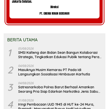
BERITA UTAMA
1
05/08/2026
SMSI Kalteng dan Bidan Sean Bangun Kolaborasi
Strategis, Tingkatkan Edukasi Publik tentang Peran
DPD RI
2
04/08/2026
Masuknya Musim Kemarau PT Pada Idi
Langsungkan Sosialisasi Himbauan Karhutla
3
04/08/2026
Satresnarkoba Polres Barut Berhasil Amankan
Seorang Pria Siap Edarkan Narkotika Jenis Sabu
Seberat 5,05 Gram
4
01/08/2026
Iringi Pembacaan UUD 1945 di HUT ke-24 Mura,
Rumiadi : Masyarakat Punya Andil Wujudkan