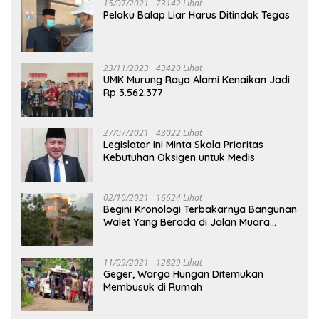
15/07/2021
73142 Lihat
Pelaku Balap Liar Harus Ditindak Tegas
23/11/2023
43420 Lihat
UMK Murung Raya Alami Kenaikan Jadi
Rp 3.562.377
27/07/2021
43022 Lihat
Legislator Ini Minta Skala Prioritas
Kebutuhan Oksigen untuk Medis
02/10/2021
16624 Lihat
Begini Kronologi Terbakarnya Bangunan
Walet Yang Berada di Jalan Muara
Tuhup
11/09/2021
12829 Lihat
Geger, Warga Hungan Ditemukan
Membusuk di Rumah