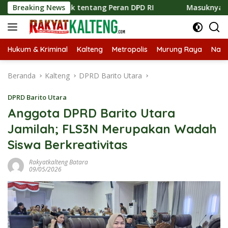
Langsung
 Publik tentang Peran DPD RI
Breaking News
Masuknya Musim Kemarau 
ke
konten
Hukum & Kriminal
Kalteng
Metropolis
Murung Raya
Nasi
Beranda
Kalteng
DPRD Barito Utara
DPRD Barito Utara
Anggota DPRD Barito Utara
Jamilah; FLS3N Merupakan Wadah
Siswa Berkreativitas
Rakyatkalteng Batara
09/05/2026