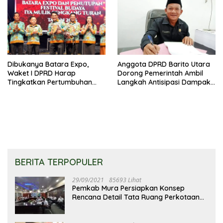
Dibukanya Batara Expo,
Anggota DPRD Barito Utara
Waket I DPRD Harap
Dorong Pemerintah Ambil
Tingkatkan Pertumbuhan
Langkah Antisipasi Dampak
Perekonomian UKM
PHK Sektor Tambang
BERITA TERPOPULER
29/09/2021
85693 Lihat
Pemkab Mura Persiapkan Konsep
Rencana Detail Tata Ruang Perkotaan
Puruk Cahu