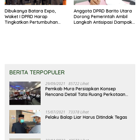
Dibukanya Batara Expo,
Anggota DPRD Barito Utara
Waket I DPRD Harap
Dorong Pemerintah Ambil
Tingkatkan Pertumbuhan
Langkah Antisipasi Dampak
Perekonomian UKM
PHK Sektor Tambang
BERITA TERPOPULER
29/09/2021
85722 Lihat
Pemkab Mura Persiapkan Konsep
Rencana Detail Tata Ruang Perkotaan
Puruk Cahu
15/07/2021
73378 Lihat
Pelaku Balap Liar Harus Ditindak Tegas