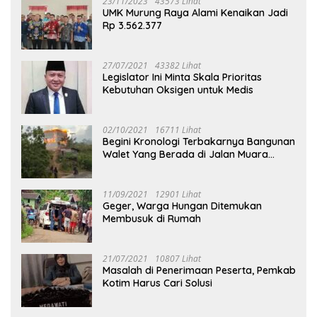
23/11/2023
43573 Lihat
UMK Murung Raya Alami Kenaikan Jadi
Rp 3.562.377
27/07/2021
43382 Lihat
Legislator Ini Minta Skala Prioritas
Kebutuhan Oksigen untuk Medis
02/10/2021
16711 Lihat
Begini Kronologi Terbakarnya Bangunan
Walet Yang Berada di Jalan Muara
Tuhup
11/09/2021
12901 Lihat
Geger, Warga Hungan Ditemukan
Membusuk di Rumah
21/07/2021
10807 Lihat
Masalah di Penerimaan Peserta, Pemkab
Kotim Harus Cari Solusi