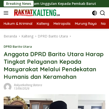
Langsung
h Program Unggulan Kepada Pemkab Barut
Breaking News
Bupati Barit
ke
konten
Hukum & Kriminal
Kalteng
Metropolis
Murung Raya
Nasi
Beranda
Kalteng
DPRD Barito Utara
DPRD Barito Utara
Anggota DPRD Barito Utara Harap
Tingkat Pelayanan Kepada
Masyarakat Melalui Pendekatan
Humanis dan Keramahan
Rakyatkalteng Batara
13/06/2026