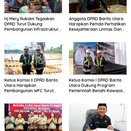
Hj Mery Rukaini Tegaskan
Anggota DPRD Barito Utara
DPRD Turut Dukung
Harapkan Pemda Perhatikan
Pembangunan Infrastruktur
Kesejahteraan Linmas Dan
Guna Pertumbuhan Ekonomi
Kader Posyandu Kelurahan
Daerah
Lanjas
Ketua Komisi II DPRD Barito
Ketua Komisi I DPRD Barito
Utara Harapkan
Utara Dukung Program
Pembangunan WFC Turut
Pemerintah Benahi Kawasan
Bantu Kembangkan UMKM
Kumuh