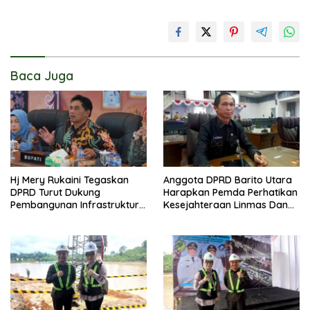
Baca Juga
Hj Mery Rukaini Tegaskan
Anggota DPRD Barito Utara
DPRD Turut Dukung
Harapkan Pemda Perhatikan
Pembangunan Infrastruktur
Kesejahteraan Linmas Dan
Guna Pertumbuhan Ekonomi
Kader Posyandu Kelurahan
Daerah
Lanjas