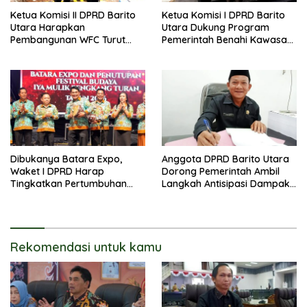
Ketua Komisi II DPRD Barito
Ketua Komisi I DPRD Barito
Utara Harapkan
Utara Dukung Program
Pembangunan WFC Turut
Pemerintah Benahi Kawasan
Bantu Kembangkan UMKM
Kumuh
Dibukanya Batara Expo,
Anggota DPRD Barito Utara
Waket I DPRD Harap
Dorong Pemerintah Ambil
Tingkatkan Pertumbuhan
Langkah Antisipasi Dampak
Perekonomian UKM
PHK Sektor Tambang
Rekomendasi untuk kamu