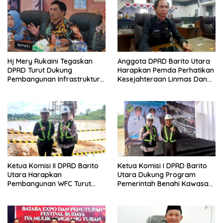
Hj Mery Rukaini Tegaskan
Anggota DPRD Barito Utara
DPRD Turut Dukung
Harapkan Pemda Perhatikan
Pembangunan Infrastruktur
Kesejahteraan Linmas Dan
Guna Pertumbuhan Ekonomi
Kader Posyandu Kelurahan
Daerah
Lanjas
Ketua Komisi II DPRD Barito
Ketua Komisi I DPRD Barito
Utara Harapkan
Utara Dukung Program
Pembangunan WFC Turut
Pemerintah Benahi Kawasan
Bantu Kembangkan UMKM
Kumuh