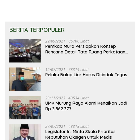
BERITA TERPOPULER
29/09/2021
85706 Lihat
Pemkab Mura Persiapkan Konsep
Rencana Detail Tata Ruang Perkotaan
Puruk Cahu
15/07/2021
73314 Lihat
Pelaku Balap Liar Harus Ditindak Tegas
23/11/2023
43534 Lihat
UMK Murung Raya Alami Kenaikan Jadi
Rp 3.562.377
27/07/2021
43318 Lihat
Legislator Ini Minta Skala Prioritas
Kebutuhan Oksigen untuk Medis