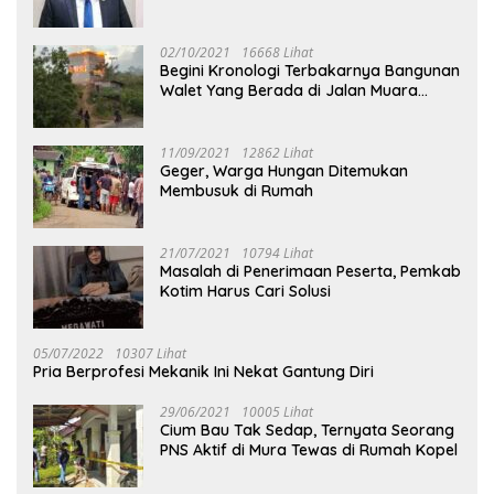
02/10/2021
16668 Lihat
Begini Kronologi Terbakarnya Bangunan
Walet Yang Berada di Jalan Muara
Tuhup
11/09/2021
12862 Lihat
Geger, Warga Hungan Ditemukan
Membusuk di Rumah
21/07/2021
10794 Lihat
Masalah di Penerimaan Peserta, Pemkab
Kotim Harus Cari Solusi
05/07/2022
10307 Lihat
Pria Berprofesi Mekanik Ini Nekat Gantung Diri
29/06/2021
10005 Lihat
Cium Bau Tak Sedap, Ternyata Seorang
PNS Aktif di Mura Tewas di Rumah Kopel