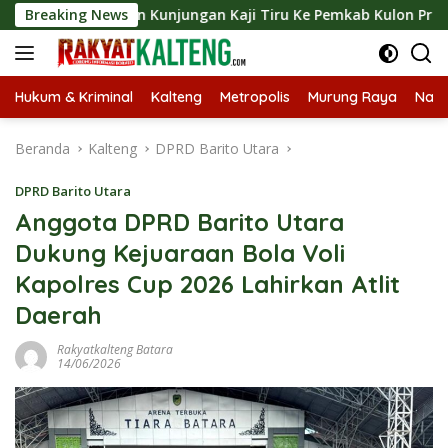
Langsung
ungkan Kunjungan Kaji Tiru Ke Pemkab Kulon Progo
Breaking News
Lan
ke
konten
Hukum & Kriminal
Kalteng
Metropolis
Murung Raya
Nasi
Beranda
Kalteng
DPRD Barito Utara
DPRD Barito Utara
Anggota DPRD Barito Utara
Dukung Kejuaraan Bola Voli
Kapolres Cup 2026 Lahirkan Atlit
Daerah
Rakyatkalteng Batara
14/06/2026