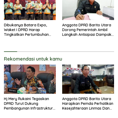
Dibukanya Batara Expo,
Anggota DPRD Barito Utara
Waket I DPRD Harap
Dorong Pemerintah Ambil
Tingkatkan Pertumbuhan
Langkah Antisipasi Dampak
Perekonomian UKM
PHK Sektor Tambang
Rekomendasi untuk kamu
Hj Mery Rukaini Tegaskan
Anggota DPRD Barito Utara
DPRD Turut Dukung
Harapkan Pemda Perhatikan
Pembangunan Infrastruktur
Kesejahteraan Linmas Dan
Guna Pertumbuhan Ekonomi
Kader Posyandu Kelurahan
Daerah
Lanjas