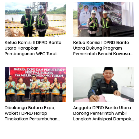
Ketua Komisi II DPRD Barito
Ketua Komisi I DPRD Barito
Utara Harapkan
Utara Dukung Program
Pembangunan WFC Turut
Pemerintah Benahi Kawasan
Bantu Kembangkan UMKM
Kumuh
Dibukanya Batara Expo,
Anggota DPRD Barito Utara
Waket I DPRD Harap
Dorong Pemerintah Ambil
Tingkatkan Pertumbuhan
Langkah Antisipasi Dampak
Perekonomian UKM
PHK Sektor Tambang