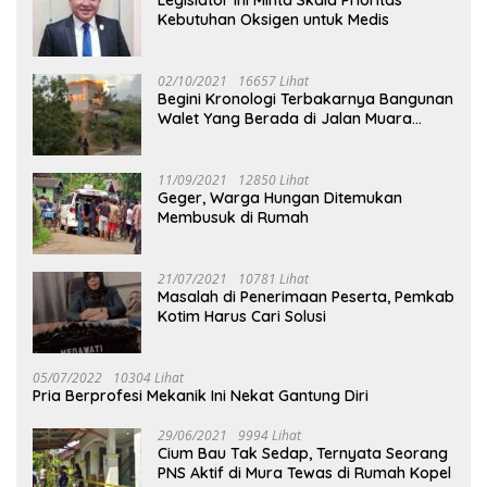
Kebutuhan Oksigen untuk Medis
02/10/2021
16657 Lihat
Begini Kronologi Terbakarnya Bangunan
Walet Yang Berada di Jalan Muara
Tuhup
11/09/2021
12850 Lihat
Geger, Warga Hungan Ditemukan
Membusuk di Rumah
21/07/2021
10781 Lihat
Masalah di Penerimaan Peserta, Pemkab
Kotim Harus Cari Solusi
05/07/2022
10304 Lihat
Pria Berprofesi Mekanik Ini Nekat Gantung Diri
29/06/2021
9994 Lihat
Cium Bau Tak Sedap, Ternyata Seorang
PNS Aktif di Mura Tewas di Rumah Kopel