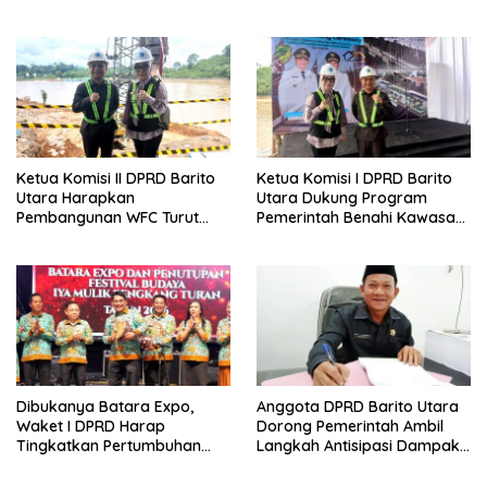
Guna Pertumbuhan Ekonomi
Kader Posyandu Kelurahan
Daerah
Lanjas
Ketua Komisi II DPRD Barito
Ketua Komisi I DPRD Barito
Utara Harapkan
Utara Dukung Program
Pembangunan WFC Turut
Pemerintah Benahi Kawasan
Bantu Kembangkan UMKM
Kumuh
Dibukanya Batara Expo,
Anggota DPRD Barito Utara
Waket I DPRD Harap
Dorong Pemerintah Ambil
Tingkatkan Pertumbuhan
Langkah Antisipasi Dampak
Perekonomian UKM
PHK Sektor Tambang