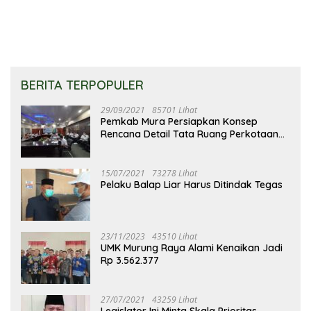
BERITA TERPOPULER
29/09/2021
85701 Lihat
Pemkab Mura Persiapkan Konsep
Rencana Detail Tata Ruang Perkotaan
Puruk Cahu
15/07/2021
73278 Lihat
Pelaku Balap Liar Harus Ditindak Tegas
23/11/2023
43510 Lihat
UMK Murung Raya Alami Kenaikan Jadi
Rp 3.562.377
27/07/2021
43259 Lihat
Legislator Ini Minta Skala Prioritas