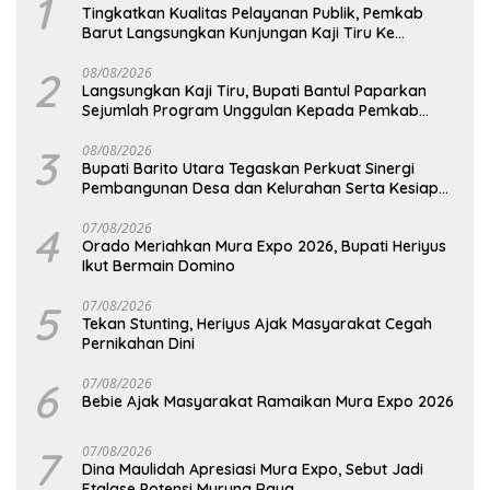
1
Tingkatkan Kualitas Pelayanan Publik, Pemkab
Barut Langsungkan Kunjungan Kaji Tiru Ke
Pemkab Kulon Progo
2
08/08/2026
Langsungkan Kaji Tiru, Bupati Bantul Paparkan
Sejumlah Program Unggulan Kepada Pemkab
Barut
3
08/08/2026
Bupati Barito Utara Tegaskan Perkuat Sinergi
Pembangunan Desa dan Kelurahan Serta Kesiapan
Hadapi Potensi Karhutla
4
07/08/2026
Orado Meriahkan Mura Expo 2026, Bupati Heriyus
Ikut Bermain Domino
5
07/08/2026
Tekan Stunting, Heriyus Ajak Masyarakat Cegah
Pernikahan Dini
6
07/08/2026
Bebie Ajak Masyarakat Ramaikan Mura Expo 2026
7
07/08/2026
Dina Maulidah Apresiasi Mura Expo, Sebut Jadi
Etalase Potensi Murung Raya