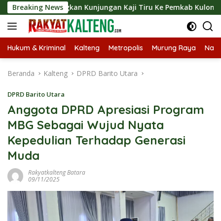
Langsung
ngsungkan Kunjungan Kaji Tiru Ke Pemkab Kulon Progo
Breaking News
ke
konten
Hukum & Kriminal
Kalteng
Metropolis
Murung Raya
Nasi
Beranda
Kalteng
DPRD Barito Utara
DPRD Barito Utara
Anggota DPRD Apresiasi Program
MBG Sebagai Wujud Nyata
Kepedulian Terhadap Generasi
Muda
Rakyatkalteng Batara
09/11/2025