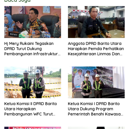
Hj Mery Rukaini Tegaskan
Anggota DPRD Barito Utara
DPRD Turut Dukung
Harapkan Pemda Perhatikan
Pembangunan Infrastruktur
Kesejahteraan Linmas Dan
Guna Pertumbuhan Ekonomi
Kader Posyandu Kelurahan
Daerah
Lanjas
Ketua Komisi II DPRD Barito
Ketua Komisi I DPRD Barito
Utara Harapkan
Utara Dukung Program
Pembangunan WFC Turut
Pemerintah Benahi Kawasan
Bantu Kembangkan UMKM
Kumuh