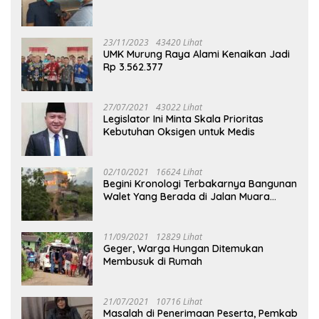
23/11/2023
43420 Lihat
UMK Murung Raya Alami Kenaikan Jadi
Rp 3.562.377
27/07/2021
43022 Lihat
Legislator Ini Minta Skala Prioritas
Kebutuhan Oksigen untuk Medis
02/10/2021
16624 Lihat
Begini Kronologi Terbakarnya Bangunan
Walet Yang Berada di Jalan Muara
Tuhup
11/09/2021
12829 Lihat
Geger, Warga Hungan Ditemukan
Membusuk di Rumah
21/07/2021
10716 Lihat
Masalah di Penerimaan Peserta, Pemkab