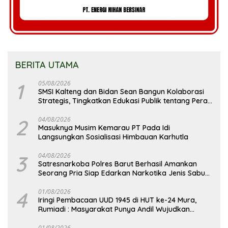
BERITA UTAMA
1
05/08/2026
SMSI Kalteng dan Bidan Sean Bangun Kolaborasi
Strategis, Tingkatkan Edukasi Publik tentang Peran
DPD RI
2
04/08/2026
Masuknya Musim Kemarau PT Pada Idi
Langsungkan Sosialisasi Himbauan Karhutla
3
04/08/2026
Satresnarkoba Polres Barut Berhasil Amankan
Seorang Pria Siap Edarkan Narkotika Jenis Sabu
Seberat 5,05 Gram
4
01/08/2026
Iringi Pembacaan UUD 1945 di HUT ke-24 Mura,
Rumiadi : Masyarakat Punya Andil Wujudkan
Pembangunan yang Lebih Besar
01/08/2026