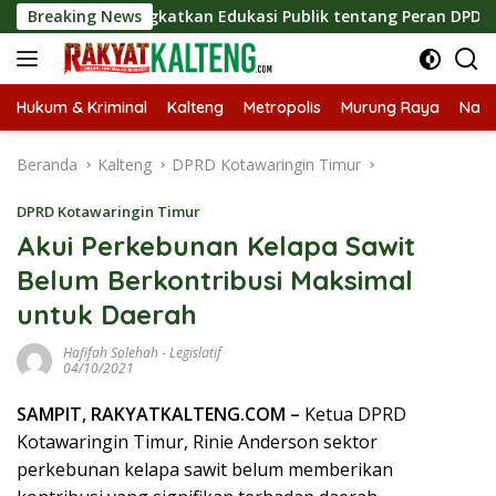
Langsung
s, Tingkatkan Edukasi Publik tentang Peran DPD RI
Breaking News
Ma
ke
konten
Hukum & Kriminal
Kalteng
Metropolis
Murung Raya
Nasi
Beranda
Kalteng
DPRD Kotawaringin Timur
DPRD Kotawaringin Timur
Akui Perkebunan Kelapa Sawit
Belum Berkontribusi Maksimal
untuk Daerah
Hafifah Solehah
-
Legislatif
04/10/2021
SAMPIT, RAKYATKALTENG.COM –
Ketua DPRD
Kotawaringin Timur, Rinie Anderson sektor
perkebunan kelapa sawit belum memberikan